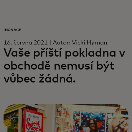
Pro vás
Pro firmy
INOVACE
16. června 2021 | Autor: Vicki Hyman
Pro svět
Vaše příští pokladna v
obchodě nemusí být
Pro inovátory
vůbec žádná.
Novinky a trendy