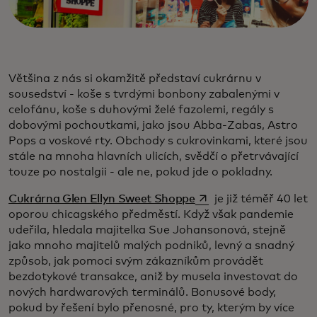
Většina z nás si okamžitě představí cukrárnu v
sousedství - koše s tvrdými bonbony zabalenými v
celofánu, koše s duhovými želé fazolemi, regály s
dobovými pochoutkami, jako jsou Abba-Zabas, Astro
Pops a voskové rty. Obchody s cukrovinkami, které jsou
stále na mnoha hlavních ulicích, svědčí o přetrvávající
touze po nostalgii - ale ne, pokud jde o pokladny.
opens in a new tab
Cukrárna Glen Ellyn Sweet Shoppe
je již téměř 40 let
oporou chicagského předměstí. Když však pandemie
udeřila, hledala majitelka Sue Johansonová, stejně
jako mnoho majitelů malých podniků, levný a snadný
způsob, jak pomoci svým zákazníkům provádět
bezdotykové transakce, aniž by musela investovat do
nových hardwarových terminálů. Bonusové body,
pokud by řešení bylo přenosné, pro ty, kterým by více