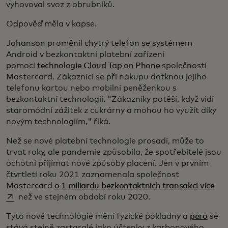
vyhovoval svoz z obrubníků.
Odpověď měla v kapse.
Johanson proměnil chytrý telefon se systémem
Android v bezkontaktní platební zařízení
pomocí
technologie Cloud Tap on Phone
společnosti
Mastercard. Zákazníci se při nákupu dotknou jejího
telefonu kartou nebo mobilní peněženkou s
bezkontaktní technologií. "Zákazníky potěší, když vidí
staromódní zážitek z cukrárny a mohou ho využít díky
novým technologiím," říká.
Než se nové platební technologie prosadí, může to
trvat roky, ale pandemie způsobila, že spotřebitelé jsou
ochotni přijímat nové způsoby placení. Jen v prvním
čtvrtletí roku 2021 zaznamenala společnost
ope
Mastercard
o 1 miliardu bezkontaktních transakcí více
než ve stejném období roku 2020.
Tyto nové technologie mění fyzické pokladny a
pero
se
stává stejně zastaralé jako účtenky z karbonového