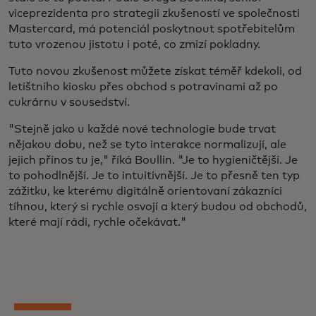
viceprezidenta pro strategii zkušeností ve společnosti
Mastercard, má potenciál poskytnout spotřebitelům
tuto vrozenou jistotu i poté, co zmizí pokladny.
Tuto novou zkušenost můžete získat téměř kdekoli, od
letištního kiosku přes obchod s potravinami až po
cukrárnu v sousedství.
"Stejně jako u každé nové technologie bude trvat
nějakou dobu, než se tyto interakce normalizují, ale
jejich přínos tu je," říká Boullin. "Je to hygieničtější. Je
to pohodlnější. Je to intuitivnější. Je to přesně ten typ
zážitku, ke kterému digitálně orientovaní zákazníci
tíhnou, který si rychle osvojí a který budou od obchodů,
které mají rádi, rychle očekávat."