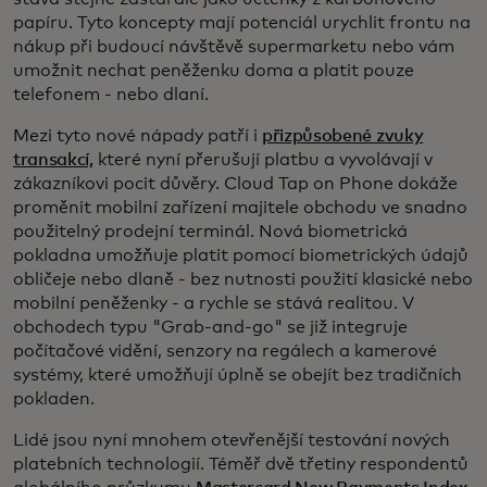
papíru. Tyto koncepty mají potenciál urychlit frontu na
nákup při budoucí návštěvě supermarketu nebo vám
umožnit nechat peněženku doma a platit pouze
telefonem - nebo dlaní.
Mezi tyto nové nápady patří i
přizpůsobené zvuky
transakcí,
které nyní přerušují platbu a vyvolávají v
zákazníkovi pocit důvěry. Cloud Tap on Phone dokáže
proměnit mobilní zařízení majitele obchodu ve snadno
použitelný prodejní terminál. Nová biometrická
pokladna umožňuje platit pomocí biometrických údajů
obličeje nebo dlaně - bez nutnosti použití klasické nebo
mobilní peněženky - a rychle se stává realitou. V
obchodech typu "Grab-and-go" se již integruje
počítačové vidění, senzory na regálech a kamerové
systémy, které umožňují úplně se obejít bez tradičních
pokladen.
Lidé jsou nyní mnohem otevřenější testování nových
platebních technologií. Téměř dvě třetiny respondentů