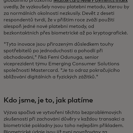
globálního průzkumu
Mastercard New Payments Index
uvedly, že vyzkoušely novou platební metodu, kterou by
za normálních okolností nezkusily. Devět z deseti
respondentů tvrdí, že v příštím roce zváží použití
alespoň jedné nové platební metody, od
bezkontaktních přes biometrické až po kryptografické.
"Tyto inovace jsou přirozeným důsledkem touhy
spotřebitelů po jednoduchosti a pohodlí při
obchodování," říká Femi Odunuga, senior
viceprezident týmu Emerging Consumer Solutions
společnosti Mastercard. "Je to odraz pokračujícího
sbližování digitálních a fyzických zážitků."
Kdo jsme, je to, jak platíme
Výzva spočívá ve vytvoření těchto bezproblémových
zkušeností při zachování důvěry v každou transakci a
biometrické pokladny jsou toho nejlepším příkladem.
Biometrické údaje jsou již nyní považovány za