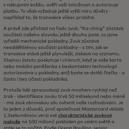
v nákupním košíku, ověří vaši totožnost a autorizuje
platbu. To však vyžaduje ještě vyšší míru důvěry -
například to, že transakce vůbec probíhá.
A právě zde přichází na řadu zvuk. "Ka-ching" zůstává
součástí našeho slovníku ještě dlouho poté, co jsme
vyřadili mechanické pokladny. Zvuk zůstává
neoddělitelnou součástí pokladny - s tím, jak se
transakce stává ještě plynulejší, získává na významu.
Stejnou jistotu poskytuje i cinknutí, když je vaše karta
nebo mobilní peněženka s bezkontaktní technologií
autorizována u pokladny, aniž byste se dotkli čtečky - a
často i bez účasti pokladníka.
Protože lidé zpracovávají zvuk mnohem rychleji než
zrak - identifikace zvuku trvá 50 milisekund nebo méně
- má zvuk obrovskou sílu ovlivnit naše rozhodování. Je
to jeden z důvodů, proč společnost Mastercard vkládá
1,3sekundovou verzi své
charakteristické zvukové
melodie
na 100 milionů pokladen po celém světě a
stále se to počítá. Podle Grega Boullina, senior