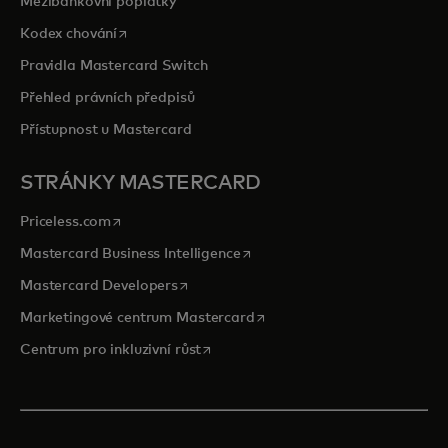
Mezibankovní poplatky
opens in a new tab
Kodex chování
Pravidla Mastercard Switch
Přehled právních předpisů
Přístupnost u Mastercard
STRÁNKY MASTERCARD
opens in a new tab
Priceless.com
opens in a new tab
Mastercard Business Intelligence
opens in a new tab
Mastercard Developers
opens in a new tab
Marketingové centrum Mastercard
opens in a new tab
Centrum pro inkluzivní růst