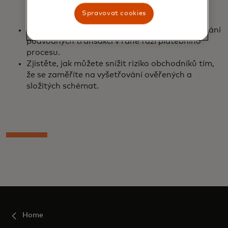
připravených k uvedení na trh, které lze ihned
Spravovat cookies
nasadit.
Zjistěte, jak zvýšit počet schvalování a odhalování
podvodných transakcí v rané fázi platebního
procesu.
Zjistěte, jak můžete snížit riziko obchodníků tím,
že se zaměříte na vyšetřování ověřených a
složitých schémat.
Home