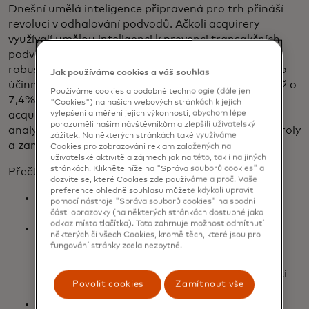
Dnešní umělá inteligence připravená pro trh přináší
revoluci v odhalování podvodů. Ačkoli acquirery
využívají umělou inteligenci k prevenci transakčních
podvodů, stále je co zlepšovat. Modely vyškolené na
robustních globálních souborech dat se ukázaly jako
Jak používáme cookies a váš souhlas
účinnější - 2-3x vyšší detekce podvodů a schválení až o
Používáme cookies a podobné technologie (dále jen
7,4% oproti stávajícím obranným opatřením
"Cookies") na našich webových stránkách k jejich
vylepšení a měření jejich výkonnosti, abychom lépe
acquirerů. Modely obchodních rizik umožňují
porozuměli našim návštěvníkům a zlepšili uživatelský
analytikům podvodů výrazně omezit manuální kontroly
zážitek. Na některých stránkách také využíváme
a zaměřit se na vyšetřování nejrizikovějších případů.
Cookies pro zobrazování reklam založených na
uživatelské aktivitě a zájmech jak na této, tak i na jiných
stránkách. Klikněte níže na "Správa souborů cookies" a
Přečtěte si elektronickou knihu:
dozvíte se, které Cookies zde používáme a proč. Vaše
preference ohledně souhlasu můžete kdykoli upravit
Pochopení skrytých nákladů podvodů na vaši
pomocí nástroje "Správa souborů cookies" na spodní
firmu
části obrazovky (na některých stránkách dostupné jako
odkaz místo tlačítka). Toto zahrnuje možnost odmítnutí
Seznamte se s novými modely společnosti
některých či všech Cookies, kromě těch, které jsou pro
Brighterion AI připravenými pro trh, které byly
fungování stránky zcela nezbytné.
vyškoleny na globálních anonymizovaných a
agregovaných transakčních datech společnosti
Povolit cookies
Zamítnout vše
Mastercard.
Poznejte výhody a úspory nákladů modelů