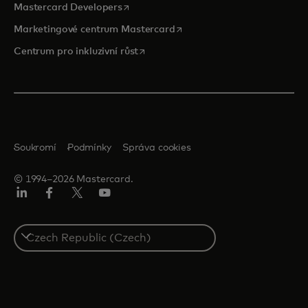
opens in a new tab
Mastercard Developers
opens in a new tab
Marketingové centrum Mastercard
opens in a new tab
Centrum pro inkluzivní růst
Soukromí
Podmínky
Správa cookies
© 1994–2026 Mastercard.
Linkedin
Facebook
Twitter/X
Youtube
Select
a
country