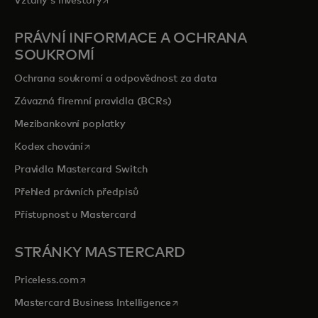
Vztahy s investory
PRÁVNÍ INFORMACE A OCHRANA
SOUKROMÍ
Ochrana soukromí a odpovědnost za data
Závazná firemní pravidla (BCRs)
Mezibankovní poplatky
opens in a new tab
Kodex chování
Pravidla Mastercard Switch
Přehled právních předpisů
Přístupnost u Mastercard
STRÁNKY MASTERCARD
opens in a new tab
Priceless.com
opens in a new tab
Mastercard Business Intelligence