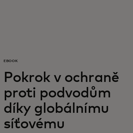
Pro vás
Pro firmy
Pro svět
EBOOK
Pro inovátory
Pokrok v ochraně
Novinky a trendy
proti podvodům
díky globálnímu
síťovému