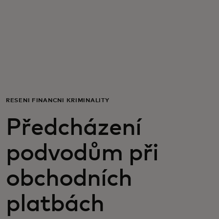
Pro vás
Pro firmy
Pro svět
ŘEŠENÍ FINANČNÍ KRIMINALITY
Pro inovátory
Předcházení
Novinky a trendy
podvodům při
obchodních
platbách