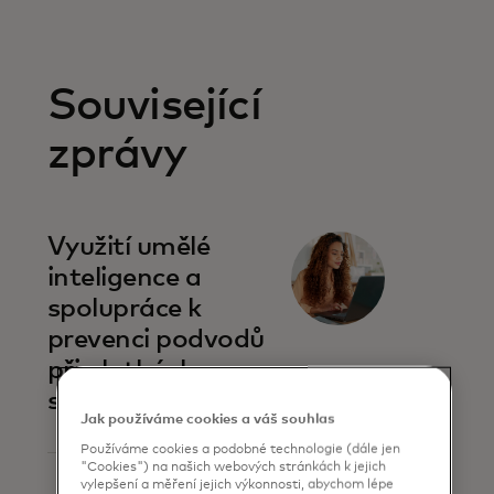
Související
zprávy
Využití umělé
inteligence a
spolupráce k
prevenci podvodů
při platbách
spotřebitelů
Jak používáme cookies a váš souhlas
Používáme cookies a podobné technologie (dále jen
"Cookies") na našich webových stránkách k jejich
vylepšení a měření jejich výkonnosti, abychom lépe