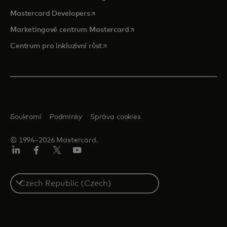
opens in a new tab
Mastercard Developers
opens in a new tab
Marketingové centrum Mastercard
opens in a new tab
Centrum pro inkluzivní růst
Soukromí
Podmínky
Správa cookies
© 1994–2026 Mastercard.
Linkedin
Facebook
Twitter/X
Youtube
Select
a
country