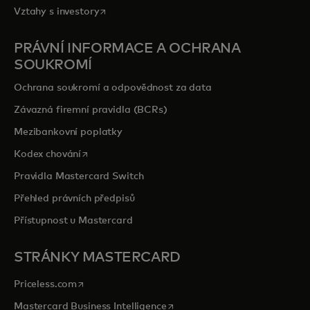
opens in a new tab
Vztahy s investory
PRÁVNÍ INFORMACE A OCHRANA
SOUKROMÍ
Ochrana soukromí a odpovědnost za data
Závazná firemní pravidla (BCRs)
Mezibankovní poplatky
opens in a new tab
Kodex chování
Pravidla Mastercard Switch
Přehled právních předpisů
Přístupnost u Mastercard
STRÁNKY MASTERCARD
opens in a new tab
Priceless.com
opens in a new tab
Mastercard Business Intelligence