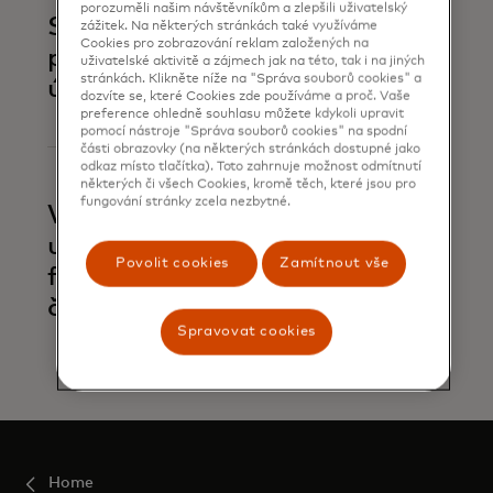
porozuměli našim návštěvníkům a zlepšili uživatelský
Spojení proti
zážitek. Na některých stránkách také využíváme
Cookies pro zobrazování reklam založených na
podvodům mezi
uživatelské aktivitě a zájmech jak na této, tak i na jiných
stránkách. Klikněte níže na "Správa souborů cookies" a
účty
dozvíte se, které Cookies zde používáme a proč. Vaše
preference ohledně souhlasu můžete kdykoli upravit
pomocí nástroje "Správa souborů cookies" na spodní
části obrazovky (na některých stránkách dostupné jako
odkaz místo tlačítka). Toto zahrnuje možnost odmítnutí
některých či všech Cookies, kromě těch, které jsou pro
fungování stránky zcela nezbytné.
Vyhledávání a
upozorňování na
Povolit cookies
Zamítnout vše
finanční trestnou
činnost
Spravovat cookies
Home