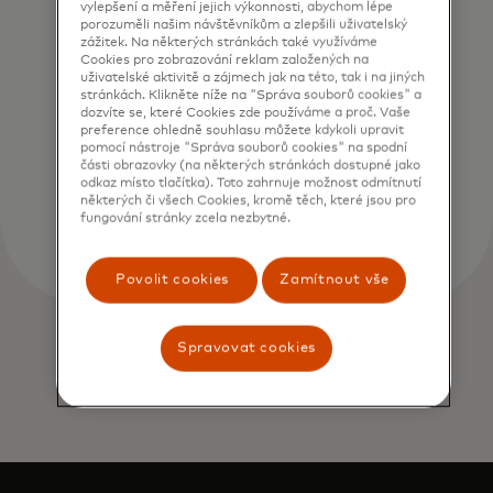
vylepšení a měření jejich výkonnosti, abychom lépe
porozuměli našim návštěvníkům a zlepšili uživatelský
zážitek. Na některých stránkách také využíváme
Cookies pro zobrazování reklam založených na
uživatelské aktivitě a zájmech jak na této, tak i na jiných
stránkách. Klikněte níže na "Správa souborů cookies" a
dozvíte se, které Cookies zde používáme a proč. Vaše
preference ohledně souhlasu můžete kdykoli upravit
pomocí nástroje "Správa souborů cookies" na spodní
části obrazovky (na některých stránkách dostupné jako
odkaz místo tlačítka). Toto zahrnuje možnost odmítnutí
některých či všech Cookies, kromě těch, které jsou pro
fungování stránky zcela nezbytné.
Povolit cookies
Zamítnout vše
Spravovat cookies