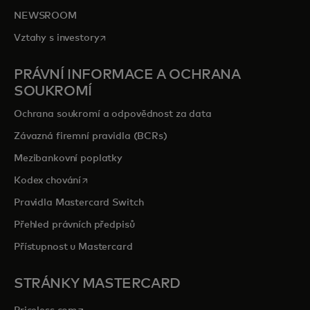
NEWSROOM
opens in a new tab
Vztahy s investory
PRÁVNÍ INFORMACE A OCHRANA
SOUKROMÍ
Ochrana soukromí a odpovědnost za data
Závazná firemní pravidla (BCRs)
Mezibankovní poplatky
opens in a new tab
Kodex chování
Pravidla Mastercard Switch
Přehled právních předpisů
Přístupnost u Mastercard
STRÁNKY MASTERCARD
opens in a new tab