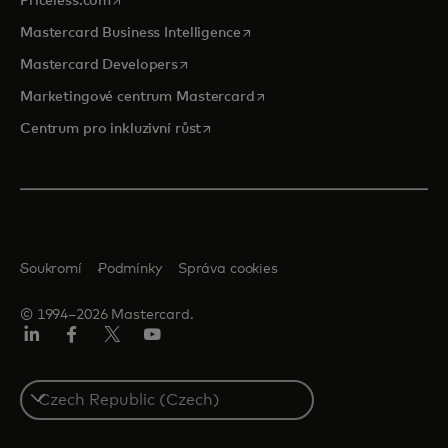
Priceless.com
opens in a new tab
Mastercard Business Intelligence
opens in a new tab
Mastercard Developers
opens in a new tab
Marketingové centrum Mastercard
opens in a new tab
Centrum pro inkluzivní růst
Soukromí
Podmínky
Správa cookies
© 1994–2026 Mastercard.
Linkedin
Facebook
Twitter/X
Youtube
Select
a
country