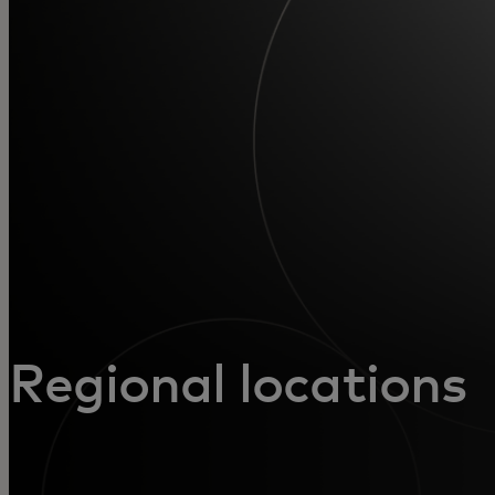
Pro vás
Pro firmy
Pro svět
Pro inovátory
Novinky a trendy
Regional locations