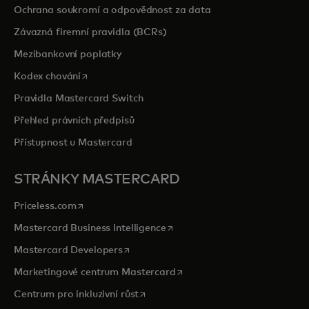
Ochrana soukromí a odpovědnost za data
Závazná firemní pravidla (BCRs)
Mezibankovní poplatky
opens in a new tab
Kodex chování
Pravidla Mastercard Switch
Přehled právních předpisů
Přístupnost u Mastercard
STRÁNKY MASTERCARD
opens in a new tab
Priceless.com
opens in a new tab
Mastercard Business Intelligence
opens in a new tab
Mastercard Developers
opens in a new tab
Marketingové centrum Mastercard
opens in a new tab
Centrum pro inkluzivní růst