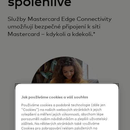
spolehlivě
Služby Mastercard Edge Connectivity
umožňují bezpečné připojení k síti
Mastercard – kdykoli a kdekoli.*
Jak používáme cookies a váš souhlas
Používáme cookies a podobné technologie (dále jen
"Cookies") na našich webových stránkách k jejich
vylepšení a měření jejich výkonnosti, abychom lépe
porozuměli našim návštěvníkům a zlepšili uživatelský
zážitek. Na některých stránkách také využíváme
Cookies pro zobrazování reklam založených na