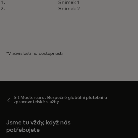
Snímek 1
Velký evropský zpracovatel
Snímek 2
využívá Mastercard Cloud Edge
pro platby nové generace
*V závislosti na dostupnosti
Síť Mastercard: Bezpečné globální platební a
zpracovatelské služby
Jsme tu vždy, když nás
potřebujete