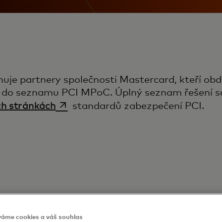
uje partnery společnosti Mastercard, kteří obdr
í do seznamu PCI MPoC. Úplný seznam řešení sc
opens in a new tab
h stránkách
standardů zabezpečení PCI.
s
váme cookies a váš souhlas