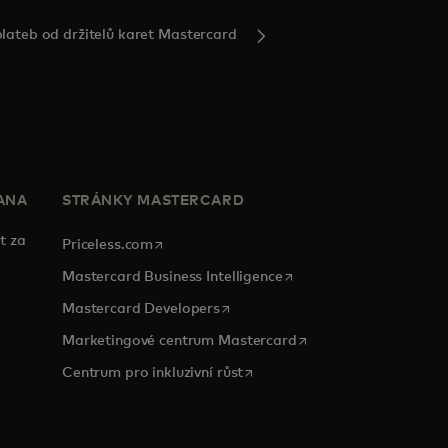
plateb od držitelů karet Mastercard
ANA
STRÁNKY MASTERCARD
t za
opens in a new tab
Priceless.com
opens in a new tab
Mastercard Business Intelligence
opens in a new tab
Mastercard Developers
opens in a new tab
Marketingové centrum Mastercard
opens in a new tab
Centrum pro inkluzivní růst