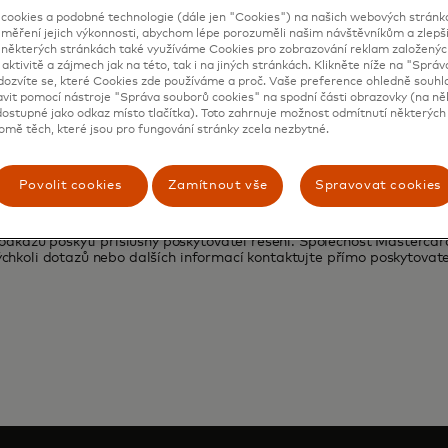
ookies a podobné technologie (dále jen "Cookies") na našich webových stránkác
 měření jejich výkonnosti, abychom lépe porozuměli našim návštěvníkům a zlepšil
a některých stránkách také využíváme Cookies pro zobrazování reklam založenýc
 aktivitě a zájmech jak na této, tak i na jiných stránkách. Klikněte níže na "Sprá
dozvíte se, které Cookies zde používáme a proč. Vaše preference ohledně souh
avit pomocí nástroje "Správa souborů cookies" na spodní části obrazovky (na ně
ostupné jako odkaz místo tlačítka). Toto zahrnuje možnost odmítnutí některých 
omě těch, které jsou pro fungování stránky zcela nezbytné.
Povolit cookies
Zamítnout vše
Spravovat cookies
kazu poskytl příslušný poskytovatel řešení. Společnost Mastercar
ýchkoli dotazů nebo dalších informací kontaktujte přímo poskytovate