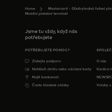
Home
Mastercard – Důvěryhodná řešení plat
Mobilní platební terminál
Jsme tu vždy, když nás
potřebujete
POTŘEBUJETE POMOC?
SPOLE
Získejte podporu
O nás
o
Nahlásit ztrátu nebo odcizení karty
Kariéra
Najít bankomat
NEWSR
Často kladené otázky
Vztahy s 