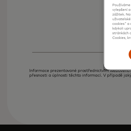
Používáme c
vylepšení a
zážitek. N
uživatelské
cookies" a 
kdykoli upr
stránkách d
Cookies, kr
Informace prezentované prostřednictvím webového od
přesnosti a úplnosti těchto informací. V případě jak