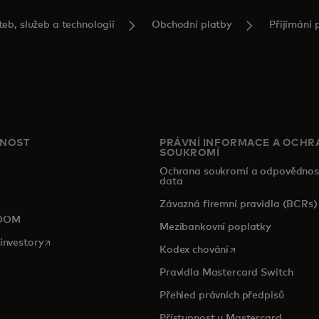
eb, služeb a technologií
Obchodní platby
Přijímání 
ČNOST
PRÁVNÍ INFORMACE A OCHR
SOUKROMÍ
Ochrana soukromí a odpovědnos
data
pens in a new tab
Závazná firemní pravidla (BCRs)
OOM
Mezibankovní poplatky
opens in a new tab
investory
opens in a new tab
Kodex chování
Pravidla Mastercard Switch
Přehled právních předpisů
Přístupnost u Mastercard