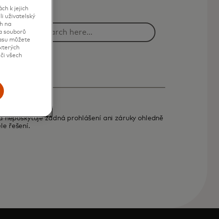
h k jejich
i uživatelský
h na
va souborů
lasu můžete
kterých
či všech
d neposkytuje žádná prohlášení ani záruky ohledně
le řešení.