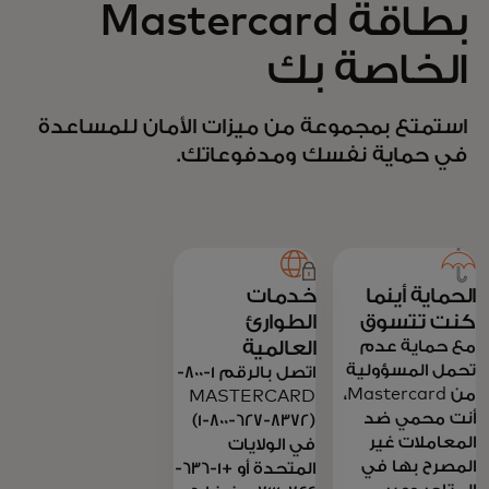
بطاقة Mastercard
الخاصة بك
استمتع بمجموعة من ميزات الأمان للمساعدة
في حماية نفسك ومدفوعاتك.
الحماية أينما
خدمات
كنت تتسوق
الطوارئ
العالمية
مع حماية عدم
تحمل المسؤولية
اتصل بالرقم 1-800-
من Mastercard،
MASTERCARD
أنت محمي ضد
(1-800-627-8372)
المعاملات غير
في الولايات
المصرح بها في
المتحدة أو +1-636-