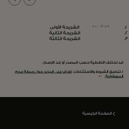
كيف نستخدم إمكانيات الذكاء
تعرّف على
الشريحة الأولى
الاصطناعي لمكافحة عمليات
الشريحة الثانية
opens in a new tab
المزيد
الشريحة الثالثة
الاحتيال في المدفوعات
قد تختلف التغطية حسب المصدر أو بلد الإصدار.
1. تنطبق الشروط والاستثناءات.
تعرّف على المزيد حول حماية عدم
المسؤولية
.
↩
الصفحة الرئيسية