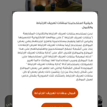
كيفية استخدامنا لملفات تعريف الارتباط
والقبول
نحن نستخدم ملفات تعريف الارتباط والتقنيات المشابهة
("ملفات تعريف الارتباط ") على مواقعنا الإلكترونية لتحسينها
وقياس أدائها وفهم مستخدمينا وتعزيز تجربتهم. وفي بعض
نظام الدفع Click to Pay
المواقع، نستخدم أيضاً ملفات تعريف الارتباط لعرض الإعلانات
بناءً على أنشطة تصفح المستخدمين واهتماماتهم على هذا
استمتع بطريقة أسرع وأكثر أمانًا للدفع
الموقع والمواقع الأخرى. انقر على "إدارة ملفات تعريف الارتباط
عبر الإنترنت دون الحاجة إلى تذكر كلمات
" أدناه لمعرفة ملفات تعريف الارتباط التي نستخدمها على
هذا الموقع، وسبب استخدامنا لها. يمكنك دائماً تغيير
المرور.
تفضيلاتك باستخدام أداة "إدارة ملفات تعريف الارتباط "
الموجودة أسفل الشاشة (والتي قد تظهر في بعض المواقع
على شكل رابط بدلاً من زر). يتضمن ذلك رفض بعض أو كل
تعرّف على
ملفات تعريف الارتباط، باستثناء تلك الضرورية بشكل خاص
لعمل الموقع.
المزيد
قبول ملفات تعريف الارتباط
راحة البال مع قبول عالمي
استخدم بطاقة Mastercard الخاصة بك بأمان في حوالي