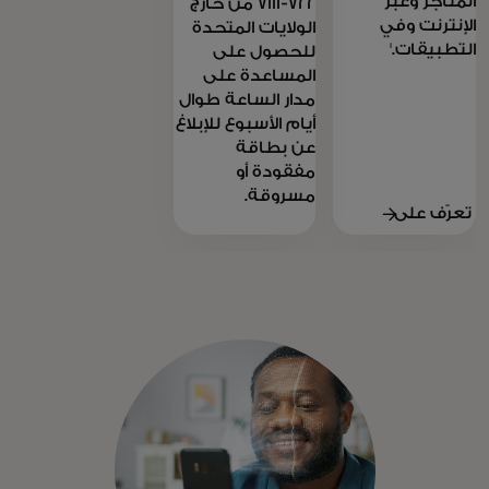
المتاجر وعبر
722-7111 من خارج
الإنترنت وفي
الولايات المتحدة
1
التطبيقات.
للحصول على
المساعدة على
مدار الساعة طوال
أيام الأسبوع للإبلاغ
عن بطاقة
مفقودة أو
مسروقة.
تعرّف على
المزيد