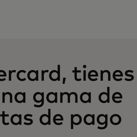
rcard, tienes
Ll
(1
una gama de
ll
Un
co
tas de pago
63