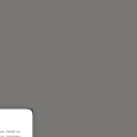
os, medir su
ios, también