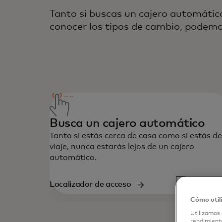
Tanto si buscas un cajero automátic
conocer los tipos de cambio, podem
Busca un cajero automático
Tanto si estás cerca de casa como si estás de
viaje, nunca estarás lejos de un cajero
automático.
Localizador de acceso
Cómo util
Utilizamos 
rendimiento