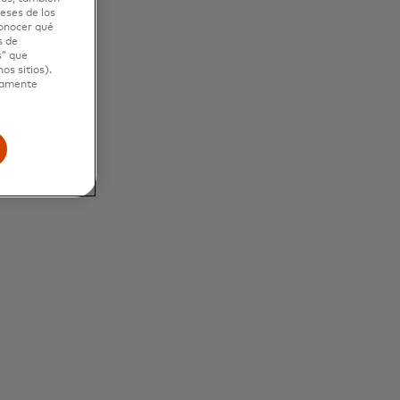
eses de los
conocer qué
s de
s” que
os sitios).
 y
ctamente