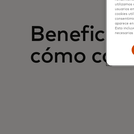
utilizamos 
usuarios en
cookies uti
consentimi
aparece en 
Beneficios
Esto incluy
necesarias 
cómo con