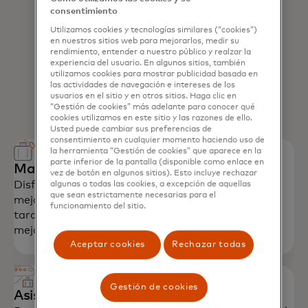
consentimiento
Utilizamos cookies y tecnologías similares (“cookies”)
en nuestros sitios web para mejorarlos, medir su
rendimiento, entender a nuestro público y realzar la
experiencia del usuario. En algunos sitios, también
utilizamos cookies para mostrar publicidad basada en
las actividades de navegación e intereses de los
usuarios en el sitio y en otros sitios. Haga clic en
“Gestión de cookies” más adelante para conocer qué
cookies utilizamos en este sitio y las razones de ello.
Usted puede cambiar sus preferencias de
consentimiento en cualquier momento haciendo uso de
la herramienta “Gestión de cookies” que aparece en la
parte inferior de la pantalla (disponible como enlace en
Mastercard Travel & Lifestyle Services
vez de botón en algunos sitios). Esto incluye rechazar
Disfruta de un trato preferencial y ventajas como
algunas o todas las cookies, a excepción de aquellas
que sean estrictamente necesarias para el
mejoras de categoría, check-in temprano/Pagar
funcionamiento del sitio.
tardío y desayuno gratuito en más de 4,000 de los
mejores hoteles del mundo.
Aceptar cookies
Rechazar todas
Gestión de cookies
Asistencia de viaje de Mastercard