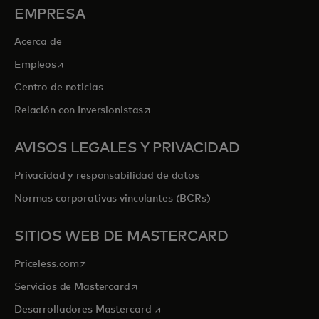
EMPRESA
Acerca de
se abre en una pestaña nueva
Empleos
Centro de noticias
se abre en una pestaña nueva
Relación con Inversionistas
AVISOS LEGALES Y PRIVACIDAD
Privacidad y responsabilidad de datos
Normas corporativas vinculantes (BCRs)
SITIOS WEB DE MASTERCARD
se abre en una pestaña nueva
Priceless.com
se abre en una pestaña nueva
Servicios de Mastercard
se abre en una pestaña nueva
Desarrolladores Mastercard