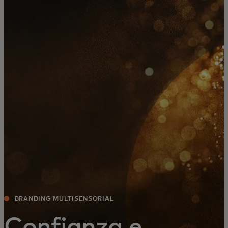
Para ti
Para empresas
Para el mundo
Para innovadores
Noticias y tendencias
BRANDING MULTISENSORIAL
Confianza e