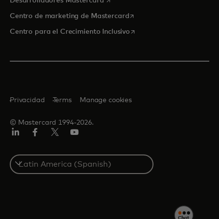
Desarrolladores Mastercard
se abre en una pestaña nu
Centro de marketing de Mastercard
se abre en una pestaña nu
Centro para el Crecimiento Inclusivo
Privacidad
Terms
Manage cookies
© Mastercard 1994-2026.
LinkedIn
Facebook
Twitter/X
YouTube
Select
a
country