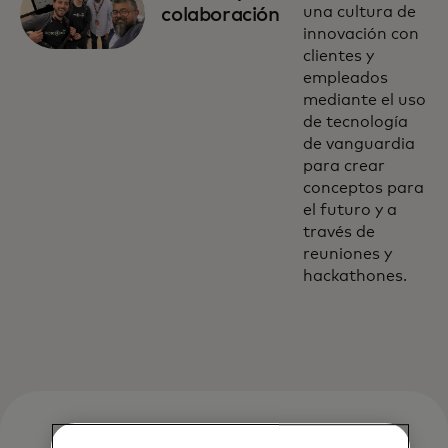
una cultura de
colaboración
innovación con
clientes y
empleados
mediante el uso
de tecnología
de vanguardia
para crear
conceptos para
el futuro y a
través de
reuniones y
hackathones.