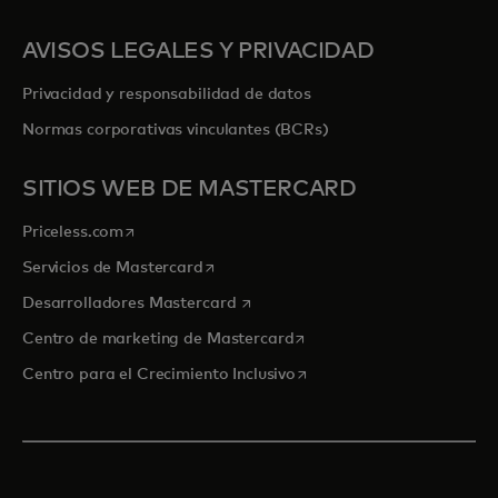
AVISOS LEGALES Y PRIVACIDAD
Privacidad y responsabilidad de datos
Normas corporativas vinculantes (BCRs)
SITIOS WEB DE MASTERCARD
se abre en una pestaña nueva
Priceless.com
se abre en una pestaña nueva
Servicios de Mastercard
se abre en una pestaña nueva
Desarrolladores Mastercard
se abre en una pestaña nu
Centro de marketing de Mastercard
se abre en una pestaña nu
Centro para el Crecimiento Inclusivo