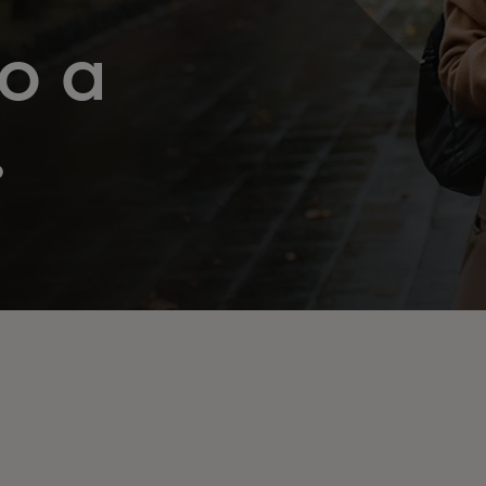
o a
.