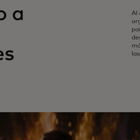
o a
Al
or
pa
de
má
es
la