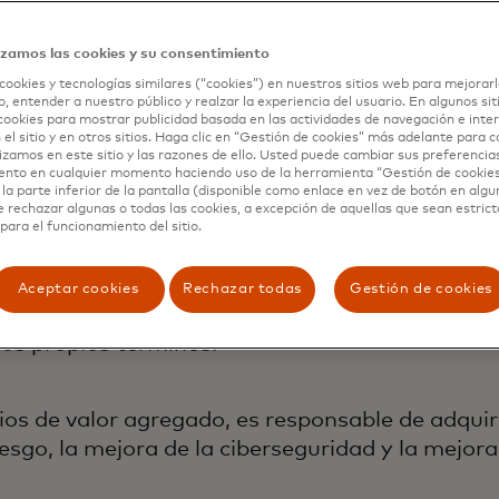
izamos las cookies y su consentimiento
cookies y tecnologías similares (“cookies”) en nuestros sitios web para mejorarl
, entender a nuestro público y realzar la experiencia del usuario. En algunos sit
cookies para mostrar publicidad basada en las actividades de navegación e inter
 el sitio y en otros sitios. Haga clic en “Gestión de cookies” más adelante para 
lizamos en este sitio y las razones de ello. Usted puede cambiar sus preferencia
ento en cualquier momento haciendo uso de la herramienta “Gestión de cookie
la parte inferior de la pantalla (disponible como enlace en vez de botón en algun
 empodera a las personas en todo el mundo. Co
e rechazar algunas o todas las cookies, a excepción de aquellas que sean estri
para el funcionamiento del sitio.
ciendo que las transacciones sean seguras, sim
Aceptar cookies
Rechazar todas
Gestión de cookies
 de pago comerciales y nuevos funcionan para q
sus propios términos.
s de valor agregado, es responsable de adquirir
iesgo, la mejora de la ciberseguridad y la mejora