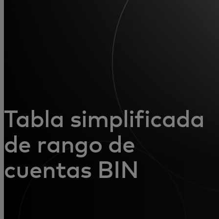
Para ti
Para empresas
Para el mundo
Para innovadores
Tabla simplificada
de rango de
Noticias y tendencias
cuentas BIN