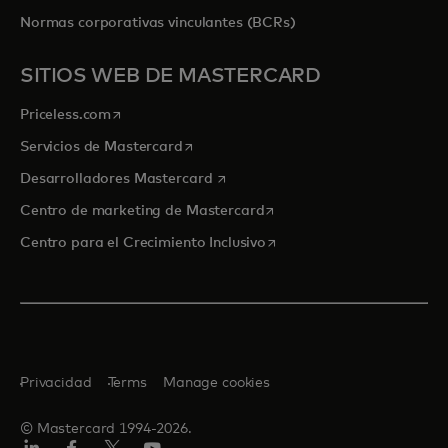
Normas corporativas vinculantes (BCRs)
SITIOS WEB DE MASTERCARD
se abre en una pestaña nueva
Priceless.com
se abre en una pestaña nueva
Servicios de Mastercard
se abre en una pestaña nueva
Desarrolladores Mastercard
se abre en una pestaña nu
Centro de marketing de Mastercard
se abre en una pestaña nu
Centro para el Crecimiento Inclusivo
Privacidad
Terms
Manage cookies
© Mastercard 1994-2026.