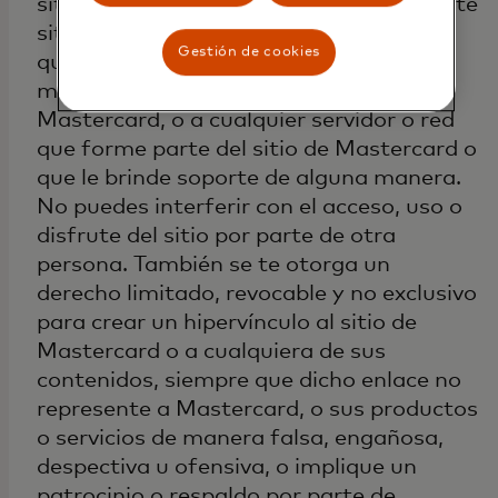
sitio de Mastercard o el contenido de este
sitio de Mastercard de ninguna manera
Gestión de cookies
que pueda dañar o perjudicar de otro
modo a Mastercard y/o al sitio de
Mastercard, o a cualquier servidor o red
que forme parte del sitio de Mastercard o
que le brinde soporte de alguna manera.
No puedes interferir con el acceso, uso o
disfrute del sitio por parte de otra
persona. También se te otorga un
derecho limitado, revocable y no exclusivo
para crear un hipervínculo al sitio de
Mastercard o a cualquiera de sus
contenidos, siempre que dicho enlace no
represente a Mastercard, o sus productos
o servicios de manera falsa, engañosa,
despectiva u ofensiva, o implique un
patrocinio o respaldo por parte de