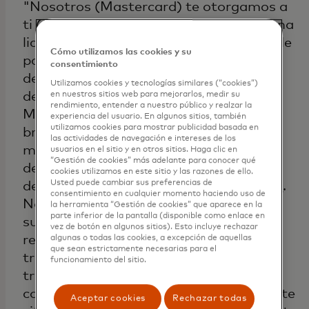
"Nosotros (Mastercard) te otorgamos a
ti (Cliente u otro usuario autorizado) una
licencia limitada, no exclusiva y revocable
Cómo utilizamos las cookies y su
para que veas, compartas, imprimas o
consentimiento
descargues todo contenido, como se
Utilizamos cookies y tecnologías similares (“cookies”)
define a continuación, de este sitio de
en nuestros sitios web para mejorarlos, medir su
rendimiento, entender a nuestro público y realzar la
Mastercard con el único propósito de
experiencia del usuario. En algunos sitios, también
utilizamos cookies para mostrar publicidad basada en
brindar y/o respaldar la actividad de la
las actividades de navegación e intereses de los
marca Mastercard (según la definición
usuarios en el sitio y en otros sitios. Haga clic en
“Gestión de cookies” más adelante para conocer qué
del término "actividad" en la parte de
cookies utilizamos en este sitio y las razones de ello.
Usted puede cambiar sus preferencias de
definiciones de las
reglas de Mastercard
.
consentimiento en cualquier momento haciendo uso de
No puedes otorgar licencias ni
la herramienta “Gestión de cookies” que aparece en la
parte inferior de la pantalla (disponible como enlace en
sublicencias, publicar, distribuir, copiar,
vez de botón en algunos sitios). Esto incluye rechazar
reproducir en cualquier forma, vender o
algunas o todas las cookies, a excepción de aquellas
que sean estrictamente necesarias para el
transferir de otro modo, ni crear ningún
funcionamiento del sitio.
trabajo derivado de o a partir de ningún
contenido. No puedes acceder o usar este
Aceptar cookies
Rechazar todas