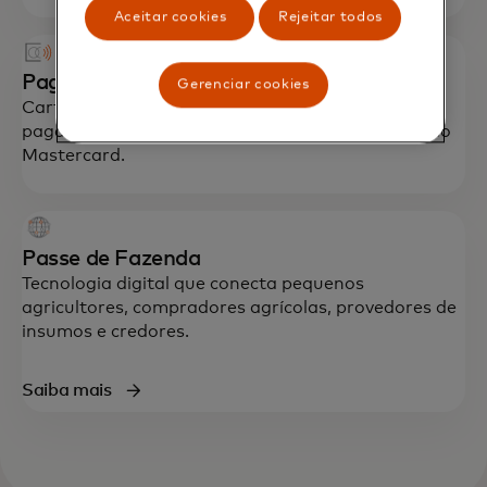
Aceitar cookies
Rejeitar todos
Pagamentos
Gerenciar cookies
Cartões de inclusão financeira permitem
pagamentos sem contato nos pontos de aceitação
Mastercard.
Passe de Fazenda
Tecnologia digital que conecta pequenos
agricultores, compradores agrícolas, provedores de
insumos e credores.
Saiba mais