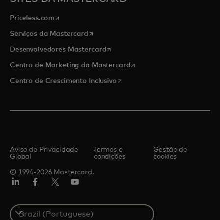
abre em uma nova guia
Priceless.com
abre em uma nova guia
Serviços da Mastercard
abre em uma nova guia
Desenvolvedores Mastercard
abre em uma nova guia
Centro de Marketing da Mastercard
abre em uma nova guia
Centro de Crescimento Inclusivo
Aviso de Privacidade
Termos e
Gestão de
Global
condições
cookies
© 1994-2026 Mastercard.
LinkedIn
Facebook
Twitter/X
YouTube
Select
a