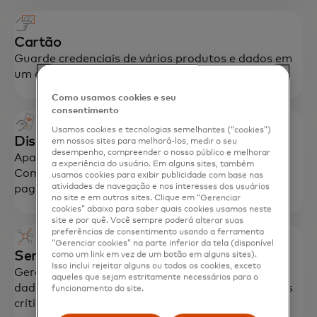
Cartão
Guarde credenciais de vários produtos e dados em
um cartão com opção de pagamento Mastercard.
Como usamos cookies e seu
consentimento
Usamos cookies e tecnologias semelhantes (“cookies”)
Dispositivo de ponto de interação (POI)
em nossos sites para melhorá-los, medir o seu
desempenho, compreender o nosso público e melhorar
Aparelho inteligente com software exclusivo
a experiência do usuário. Em alguns sites, também
Community Pass que permite a aceitação de
usamos cookies para exibir publicidade com base nas
atividades de navegação e nos interesses dos usuários
pagamentos.
no site e em outros sites. Clique em “Gerenciar
cookies” abaixo para saber quais cookies usamos neste
site e por quê. Você sempre poderá alterar suas
preferências de consentimento usando a ferramenta
“Gerenciar cookies” na parte inferior da tela (disponível
Serviço de dados
como um link em vez de um botão em alguns sites).
Isso inclui rejeitar alguns ou todos os cookies, exceto
Gerenciamento seguro de dados com análises de
aqueles que sejam estritamente necessários para o
dados agregadas e anonimizadas que dão insights
funcionamento do site.
críticos.