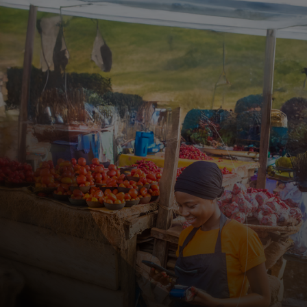
Para você
Para empresas
Para o mundo
Para inovadores
Notícias e tendências