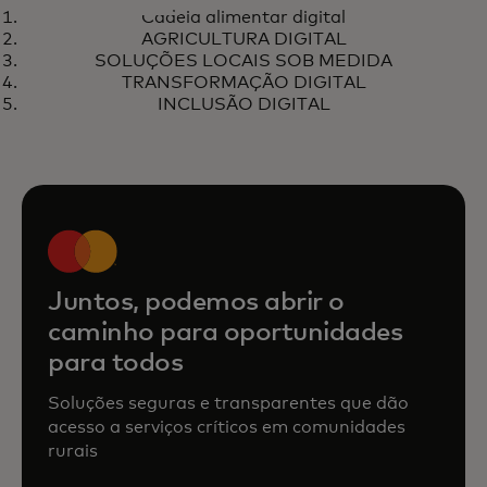
Cadeia alimentar digital
Agricultores africanos podem
Saiba mais
AGRICULTURA DIGITAL
negociar preços justos e receber
SOLUÇÕES LOCAIS SOB MEDIDA
pagamentos digitais seguros
TRANSFORMAÇÃO DIGITAL
INCLUSÃO DIGITAL
Juntos, podemos abrir o
caminho para oportunidades
para todos
Soluções seguras e transparentes que dão
acesso a serviços críticos em comunidades
rurais