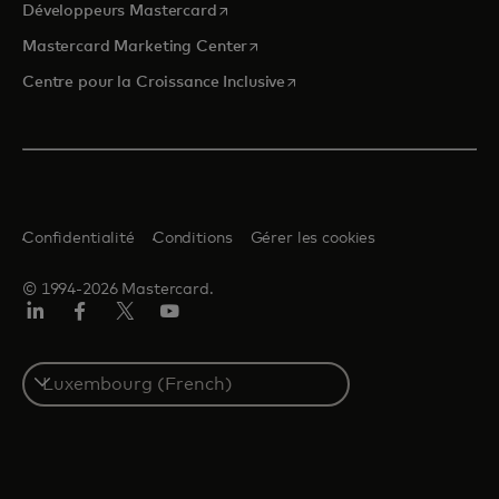
s’ouvre dans un nouvel onglet
Développeurs Mastercard
s’ouvre dans un nouvel onglet
Mastercard Marketing Center
s’ouvre dans un nouvel ongle
Centre pour la Croissance Inclusive
Confidentialité
Conditions
Gérer les cookies
© 1994-2026 Mastercard.
LinkedIn
Facebook
Twitter/X
YouTube
Select
a
country