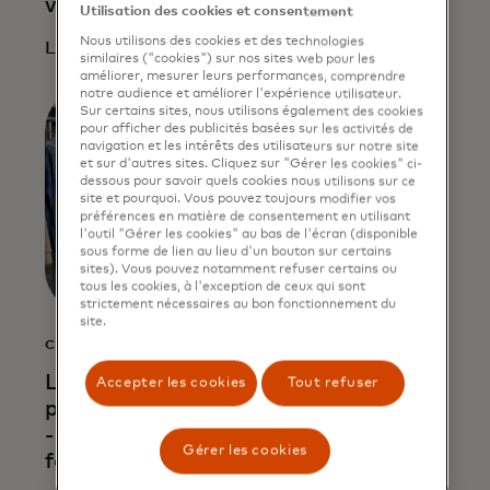
ventes
Utilisation des cookies et consentement
Nous utilisons des cookies et des technologies
Lire la suite
similaires ("cookies") sur nos sites web pour les
améliorer, mesurer leurs performances, comprendre
notre audience et améliorer l'expérience utilisateur.
Sur certains sites, nous utilisons également des cookies
pour afficher des publicités basées sur les activités de
navigation et les intérêts des utilisateurs sur notre site
et sur d'autres sites. Cliquez sur "Gérer les cookies" ci-
dessous pour savoir quels cookies nous utilisons sur ce
site et pourquoi. Vous pouvez toujours modifier vos
préférences en matière de consentement en utilisant
l'outil "Gérer les cookies" au bas de l'écran (disponible
sous forme de lien au lieu d'un bouton sur certains
sites). Vous pouvez notamment refuser certains ou
tous les cookies, à l'exception de ceux qui sont
strictement nécessaires au bon fonctionnement du
site.
CONSEILS
Les 7 questions que les propriétaires de
Accepter les cookies
Tout refuser
petites entreprises me posent toujours
- et la question que j’aimerais qu’ils
Gérer les cookies
fassent