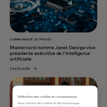
COMMUNIQUÉ DE PRESSE
Mastercard nomme Janet George vice-
présidente exécutive de l'intelligence
artificielle
Lire la suite
Utilisation des cookies et consentement
Nous utilisons des cookies et des technologies