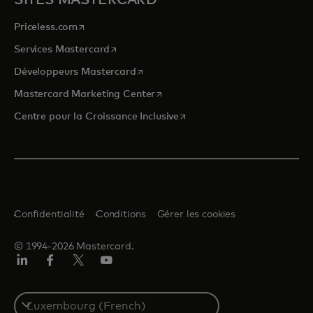
SITES MASTERCARD
s’ouvre dans un nouvel onglet
Priceless.com
s’ouvre dans un nouvel onglet
Services Mastercard
s’ouvre dans un nouvel onglet
Développeurs Mastercard
s’ouvre dans un nouvel onglet
Mastercard Marketing Center
s’ouvre dans un nouvel ongle
Centre pour la Croissance Inclusive
Confidentialité
Conditions
Gérer les cookies
© 1994-2026 Mastercard.
LinkedIn
Facebook
Twitter/X
YouTube
Select
a