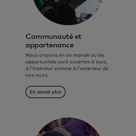
Communauté et
appartenance
Nous croyons en un monde où les
opportunités sont ouvertes à tous,
à l'intérieur comme à l'extérieur de
Lorsque les gens prospèrent, les
nos murs.
communautés, les entreprises et les
économies prospèrent.
En savoir plus