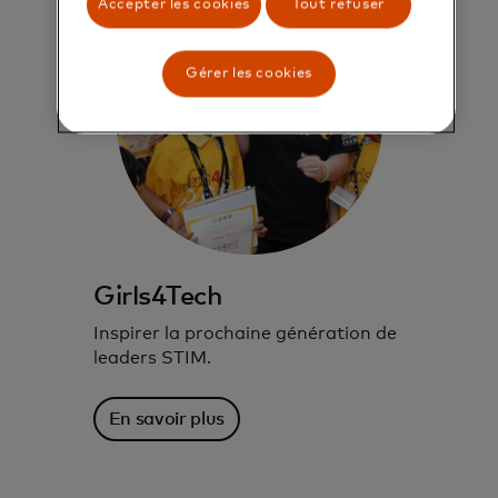
Accepter les cookies
Tout refuser
Gérer les cookies
Girls4Tech
Inspirer la prochaine génération de
leaders STIM.
En savoir plus