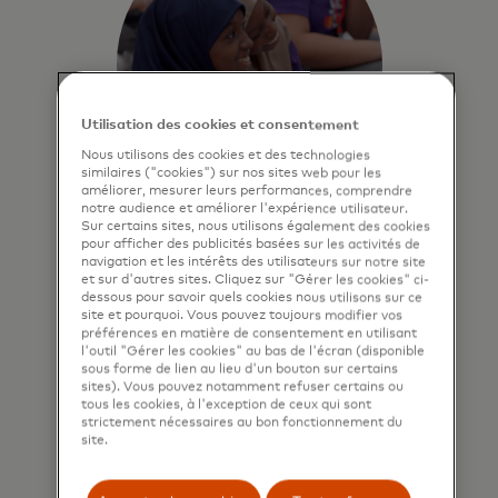
Utilisation des cookies et consentement
Nous utilisons des cookies et des technologies
similaires ("cookies") sur nos sites web pour les
améliorer, mesurer leurs performances, comprendre
notre audience et améliorer l'expérience utilisateur.
Sur certains sites, nous utilisons également des cookies
Impact sur la
pour afficher des publicités basées sur les activités de
navigation et les intérêts des utilisateurs sur notre site
communauté
et sur d'autres sites. Cliquez sur "Gérer les cookies" ci-
dessous pour savoir quels cookies nous utilisons sur ce
Créer un impact positif et durable
site et pourquoi. Vous pouvez toujours modifier vos
dans nos communautés.
préférences en matière de consentement en utilisant
l'outil "Gérer les cookies" au bas de l'écran (disponible
sous forme de lien au lieu d'un bouton sur certains
sites). Vous pouvez notamment refuser certains ou
En savoir plus
tous les cookies, à l'exception de ceux qui sont
strictement nécessaires au bon fonctionnement du
site.