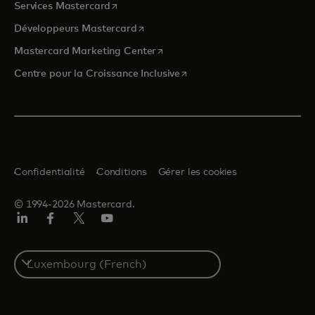
s’ouvre dans un nouvel onglet
Services Mastercard
s’ouvre dans un nouvel onglet
Développeurs Mastercard
s’ouvre dans un nouvel onglet
Mastercard Marketing Center
s’ouvre dans un nouvel ongle
Centre pour la Croissance Inclusive
Confidentialité
Conditions
Gérer les cookies
© 1994-2026 Mastercard.
LinkedIn
Facebook
Twitter/X
YouTube
Select
a
country