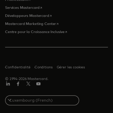
s’ouvre dans un nouvel onglet
Services Mastercard
s’ouvre dans un nouvel onglet
Développeurs Mastercard
s’ouvre dans un nouvel onglet
Mastercard Marketing Center
s’ouvre dans un nouvel ongle
Centre pour la Croissance Inclusive
Confidentialité
Conditions
Gérer les cookies
© 1994-2026 Mastercard.
LinkedIn
Facebook
Twitter/X
YouTube
Select
a
country