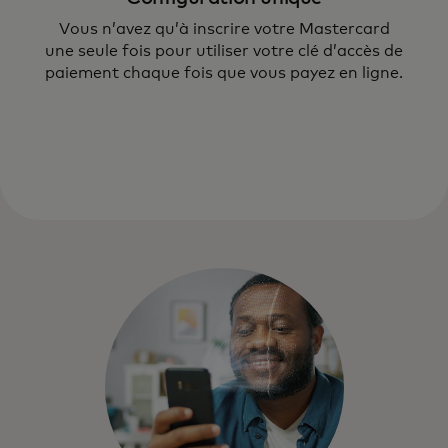
Vous n’avez qu’à inscrire votre Mastercard
Les clés d’accès de paiement vous
une seule fois pour utiliser votre clé d’accès de
permettent d’authentifier vos achats en
paiement chaque fois que vous payez en ligne.
ligne par empreinte digitale,
reconnaissance faciale ou code PIN.