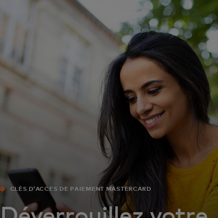
Pour vous
Pour les professionnels
Pour le monde
Pour les innovateurs
Actualités et tendances
CLÉS D’ACCÈS DE PAIEMENT MASTERCARD
Déverrouillez votre