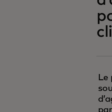
d’
po
cl
Le 
sou
d’a
par