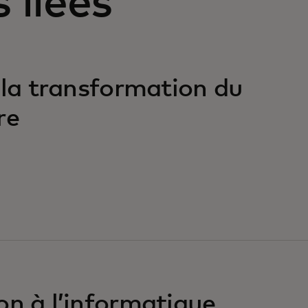
 liées
: la transformation du
re
on à l’informatique