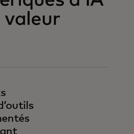
ériques d’IA
 valeur
ks
’outils
mentés
tant