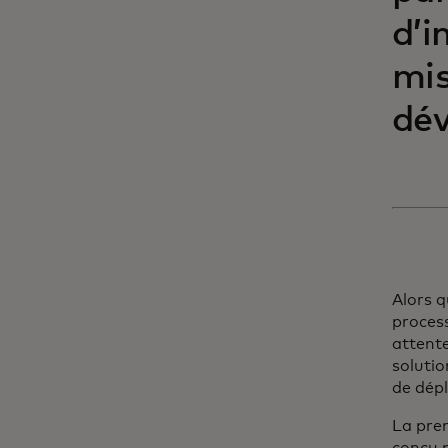
d’i
mis
dév
Alors q
process
attente
solutio
de dép
La prem