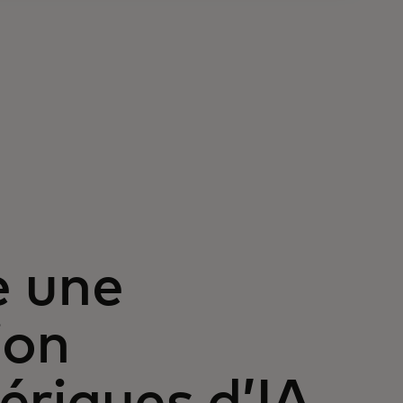
e une
ion