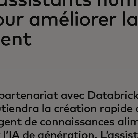
assistants num
ur améliorer la
ient
partenariat avec Databric
tiendra la création rapide d
gent de connaissances ali
 l’IA de génération. L’assis