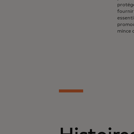
protége
fourni
essenti
promouv
mince o