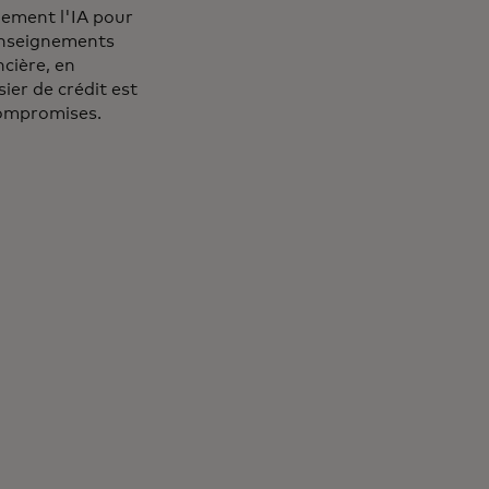
alement l'IA pour
enseignements
ncière, en
ier de crédit est
 compromises.