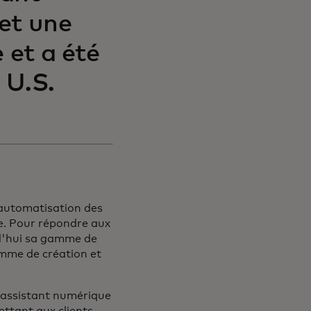
et une
 et a été
0 U.S.
'automatisation des
le. Pour répondre aux
rd'hui sa gamme de
amme de création et
n assistant numérique