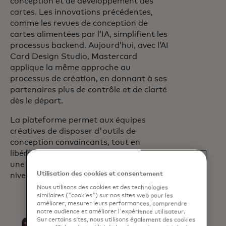
conception et de développement des
cartes. Les innovations précédentes,
comme les revues de conception de
cartes alimentées par l’IA, simplifient les
processus backend. Aujourd’hui, avec l’AI
Card Design Studio, Mastercard
applique la même approche au
processus de création, en donnant à ses
partenaires plus de contrôle et de clarté
dès le départ.
La plateforme permet aux équipes
créatives de disposer d'outils de
conception convaincants, tout en
libérant du temps pour se concentrer sur
une stratégie créative de plus haut
Utilisation des cookies et consentement
niveau.
Nous utilisons des cookies et des technologies
similaires ("cookies") sur nos sites web pour les
améliorer, mesurer leurs performances, comprendre
notre audience et améliorer l'expérience utilisateur.
Sur certains sites, nous utilisons également des cookies