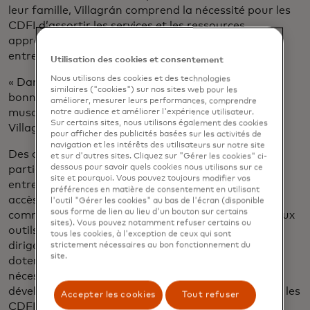
leur famille, Villagrán comprend la nécessité pour les
CDFI d’assortir les services et les ressources
appropriés que les gens investissent dans leurs
entreprises.
Utilisation des cookies et consentement
Nous utilisons des cookies et des technologies
« Dans les communautés rurales, les gens ont ces
similaires ("cookies") sur nos sites web pour les
bonnes idées, mais il est difficile de développer les
améliorer, mesurer leurs performances, comprendre
muscles d’un propriétaire d’entreprise », explique
notre audience et améliorer l'expérience utilisateur.
Sur certains sites, nous utilisons également des cookies
Villagrán.
pour afficher des publicités basées sur les activités de
navigation et les intérêts des utilisateurs sur notre site
Des organisations comme Rural LISC sont
et sur d'autres sites. Cliquez sur "Gérer les cookies" ci-
dessous pour savoir quels cookies nous utilisons sur ce
particulièrement bien placées pour atteindre ces
site et pourquoi. Vous pouvez toujours modifier vos
entrepreneurs, non seulement en leur offrant un
préférences en matière de consentement en utilisant
accès financier, mais aussi un soutien technique,
l'outil "Gérer les cookies" au bas de l'écran (disponible
sous forme de lien au lieu d'un bouton sur certains
comme le perfectionnement numérique et l’accès aux
sites). Vous pouvez notamment refuser certains ou
outils numériques, explique Sandy Fernandez, qui
tous les cookies, à l'exception de ceux qui sont
dirige Mastercard Strive aux États-Unis, qui vise à
strictement nécessaires au bon fonctionnement du
site.
doter les petites entreprises des outils numériques
nécessaires pour renforcer leur résilience et se
développer, en partie grâce à des partenariats avec les
Accepter les cookies
Tout refuser
CDFI.