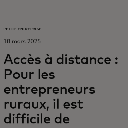
Pour vous
Pour les professionnels
PETITE ENTREPRISE
18 mars 2025
Pour le monde
Accès à distance :
Pour les innovateurs
Pour les
Actualités et tendances
entrepreneurs
ruraux, il est
difficile de