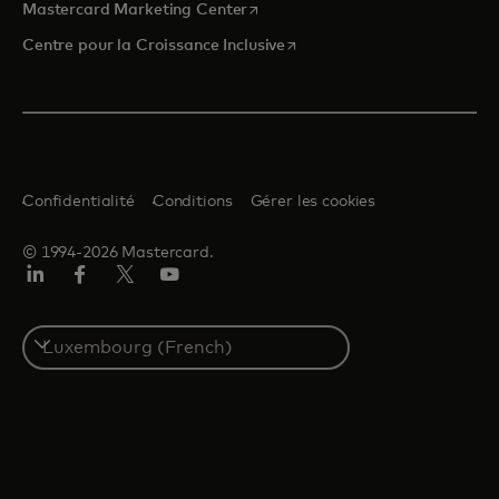
s’ouvre dans un nouvel onglet
Mastercard Marketing Center
s’ouvre dans un nouvel ongle
Centre pour la Croissance Inclusive
Confidentialité
Conditions
Gérer les cookies
© 1994-2026 Mastercard.
LinkedIn
Facebook
Twitter/X
YouTube
Select
a
country