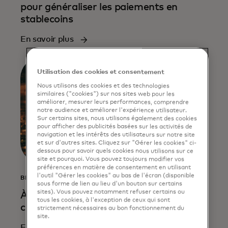
pour généraliser les paiements en
stablecoins
En savoir plus
Utilisation des cookies et consentement
Nous utilisons des cookies et des technologies
similaires ("cookies") sur nos sites web pour les
améliorer, mesurer leurs performances, comprendre
notre audience et améliorer l'expérience utilisateur.
Sur certains sites, nous utilisons également des cookies
pour afficher des publicités basées sur les activités de
navigation et les intérêts des utilisateurs sur notre site
et sur d'autres sites. Cliquez sur "Gérer les cookies" ci-
dessous pour savoir quels cookies nous utilisons sur ce
site et pourquoi. Vous pouvez toujours modifier vos
préférences en matière de consentement en utilisant
l'outil "Gérer les cookies" au bas de l'écran (disponible
BLOG
sous forme de lien au lieu d'un bouton sur certains
sites). Vous pouvez notamment refuser certains ou
À quoi s'attendre dans le domaine des
tous les cookies, à l'exception de ceux qui sont
crypto-monnaies en 2025 ?
strictement nécessaires au bon fonctionnement du
site.
En savoir plus