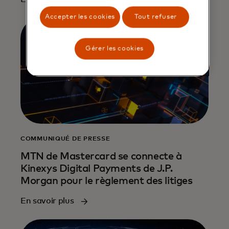
Accepter les cookies
Tout refuser
Gérer les cookies
COMMUNIQUÉ DE PRESSE
MTN de Mastercard se connecte à
Kinexys Digital Payments de J.P.
Morgan pour le règlement des litiges
En savoir plus