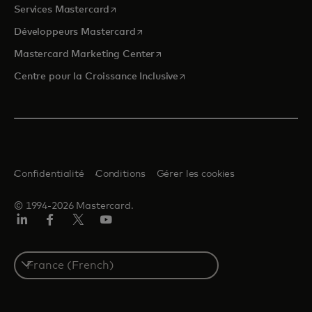
s’ouvre dans un nouvel onglet
Services Mastercard
s’ouvre dans un nouvel onglet
Développeurs Mastercard
s’ouvre dans un nouvel onglet
Mastercard Marketing Center
s’ouvre dans un nouvel ongle
Centre pour la Croissance Inclusive
Confidentialité
Conditions
Gérer les cookies
© 1994-2026 Mastercard.
LinkedIn
Facebook
Twitter/X
YouTube
Select
a
country