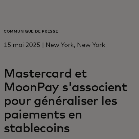
Pour vous
Pour les entreprises
COMMUNIQUÉ DE PRESSE
15 mai 2025 | New York, New York
Pour le monde
Mastercard et
Pour les innovateurs
MoonPay s'associent
Actualités et tendances
pour généraliser les
paiements en
stablecoins