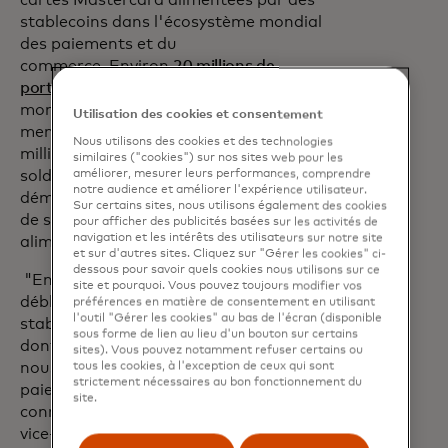
cartes Mastercard alimentées par des
stablecoins dans l'écosystème mondial
des paiements et du
commerce. Environ
20 millions de
portefeuilles cryptographiques
dans le
monde effectuent des transactions
Utilisation des cookies et consentement
mensuelles en stablecoins, et 120
Nous utilisons des cookies et des technologies
millions d'entre eux détiennent des
similaires ("cookies") sur nos sites web pour les
soldes en stablecoins. Cette ampleur
améliorer, mesurer leurs performances, comprendre
notre audience et améliorer l'expérience utilisateur.
démontre l'importance de la demande
Sur certains sites, nous utilisons également des cookies
de solutions de dépenses accessibles
pour afficher des publicités basées sur les activités de
navigation et les intérêts des utilisateurs sur notre site
alimentées par des actifs numériques.
et sur d'autres sites. Cliquez sur "Gérer les cookies" ci-
dessous pour savoir quels cookies nous utilisons sur ce
"En fournissant des solutions qui
site et pourquoi. Vous pouvez toujours modifier vos
débloquent l'utilité et l'ubiquité du
préférences en matière de consentement en utilisant
l'outil "Gérer les cookies" au bas de l'écran (disponible
stablecoin, nous redéfinissons la façon
sous forme de lien au lieu d'un bouton sur certains
dont l'argent circule dans le monde et
sites). Vous pouvez notamment refuser certains ou
nous entraînons un changement dans les
tous les cookies, à l'exception de ceux qui sont
strictement nécessaires au bon fonctionnement du
paiements tels que nous les
site.
connaissons", a déclaré Scott Abrahams,
vice-président exécutif, Partenariats