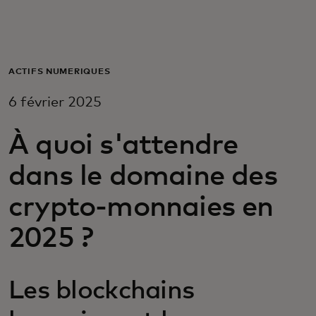
Pour vous
Pour les entreprises
ACTIFS NUMÉRIQUES
6 février 2025
Pour le monde
À quoi s'attendre
Pour les innovateurs
dans le domaine des
crypto-monnaies en
Actualités et tendances
2025 ?
Les blockchains