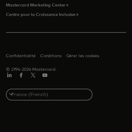
s’ouvre dans un nouvel onglet
Mastercard Marketing Center
s’ouvre dans un nouvel ongle
Centre pour la Croissance Inclusive
Confidentialité
Conditions
Gérer les cookies
© 1994-2026 Mastercard.
LinkedIn
Facebook
Twitter/X
YouTube
Select
a
country