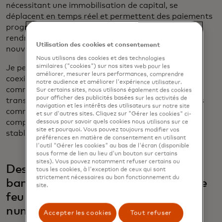
nécessitant une immobilisation de capital, se
déplacent en temps réel et permettent des paiements
programmables. Un cadre réglementaire plus clair
rendra les stablecoins plus sûrs et attirera de
Utilisation des cookies et consentement
nouveaux participants et émetteurs.
Nous utilisons des cookies et des technologies
similaires ("cookies") sur nos sites web pour les
Je pense que nous évoluerons vers un monde où
améliorer, mesurer leurs performances, comprendre
coexisteront à la fois les dépôts bancaires
notre audience et améliorer l'expérience utilisateur.
commerciaux tokenisés et les stablecoins, où les
Sur certains sites, nous utilisons également des cookies
pour afficher des publicités basées sur les activités de
transactions telles que les achats d'actifs tokenisés
navigation et les intérêts des utilisateurs sur notre site
commenceront par de l'argent tokenisé sur des
et sur d'autres sites. Cliquez sur "Gérer les cookies" ci-
comptes bancaires et seront réglées par le biais de
dessous pour savoir quels cookies nous utilisons sur ce
site et pourquoi. Vous pouvez toujours modifier vos
stablecoins.
préférences en matière de consentement en utilisant
l'outil "Gérer les cookies" au bas de l'écran (disponible
sous forme de lien au lieu d'un bouton sur certains
sites). Vous pouvez notamment refuser certains ou
Des règles plus claires donnent aux
tous les cookies, à l'exception de ceux qui sont
strictement nécessaires au bon fonctionnement du
banques et aux autres institutions le
site.
feu vert pour adopter les actifs
numériques.
Accepter les cookies
Tout refuser