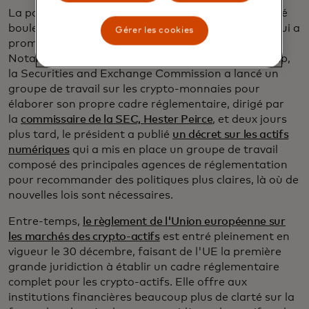
La position plus crypto-critique des États-Unis a été
bouleversée par l'investiture du président Trump, qui a
Gérer les cookies
promis d'être le premier "crypto-président".
Notamment, dès le deuxième jour complet de Trump,
la Securities and Exchange Commission a lancé un
groupe de travail sur les crypto-monnaies pour
élaborer son propre cadre réglementaire, dirigé par
la
commissaire de la SEC, Hester Peirce
, et deux jours
plus tard, le président a publié
un décret sur les actifs
numériques
qui a mis en place un groupe de travail
composé des principales agences de réglementation
pour recommander des politiques plus claires, là où de
nouvelles lois sont nécessaires.
Entre-temps,
le règlement de l'Union européenne sur
les marchés des crypto-actifs
est entré pleinement en
vigueur le 30 décembre, faisant de l'UE la première
grande juridiction à établir un cadre réglementaire
complet pour les crypto-actifs. Elle offre aux
institutions financières beaucoup plus de clarté sur la