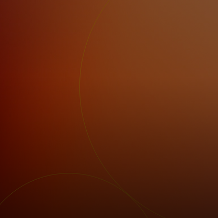
Til dig
Til virksomheder
Til hele verden
Til innovatører
Nyheder og trends