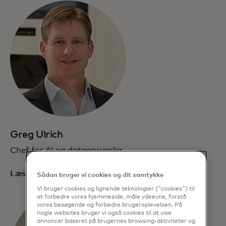
Greg Ulrich
Chef for AI og dataansvarlig
Læs biografi
Sådan bruger vi cookies og dit samtykke
Vi bruger cookies og lignende teknologier ("cookies") til
at forbedre vores hjemmeside, måle ydeevne, forstå
vores besøgende og forbedre brugeroplevelsen. På
nogle websites bruger vi også cookies til at vise
annoncer baseret på brugernes browsing-aktiviteter og