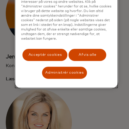
interesser på vores og andre websites. Klik på
"Administrer cookies" herunder for at se, hvilke cookies
vi bruger på dette website og hvorfor. Du kan altid
ændre dine samtykkeindstillinger i "Administrer
cookies" nederst på siden (på nogle websites vises det
som et link i stedet for en knap). Indstillingerne giver
mulighed for at afvise enkelte eller samtlige cookies,
undtagen dem, der er strengt nødvendige for, at
websitet kan fungere.
Acceptér cookies
Afvis alle
Jennifer Eriksen
Koncerndirektør, Kommunikation
Administrér cookies
Læs biografi