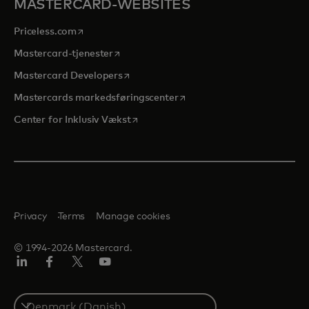
MASTERCARD-WEBSITES
opens in a new tab
Priceless.com
opens in a new tab
Mastercard-tjenester
opens in a new tab
Mastercard Developers
opens in a new tab
Mastercards markedsføringscenter
opens in a new tab
Center for Inklusiv Vækst
Privacy
Terms
Manage cookies
© 1994-2026 Mastercard.
LinkedIn
Facebook
Twitter/X
Youtube
Select