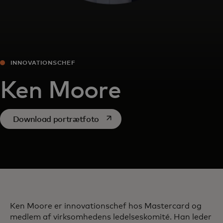
INNOVATIONSCHEF
Ken Moore
opens in a new tab
Download portrætfoto
Ken Moore er innovationschef hos Mastercard og
medlem af virksomhedens ledelseskomité. Han leder