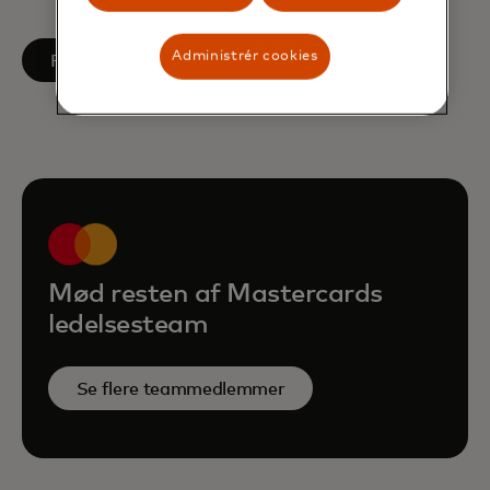
Administrér cookies
opens in a new tab
Følg på LinkedIn
Mød resten af Mastercards
ledelsesteam
Se flere teammedlemmer