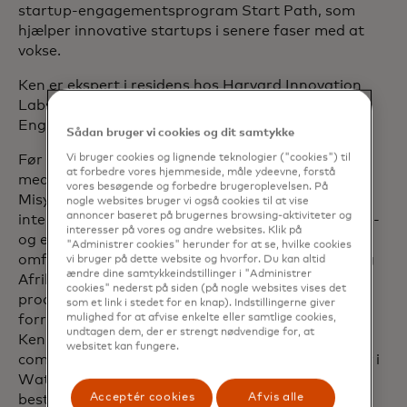
startup-engagementsprogram Start Path, som
hjælper innovative startups i senere faser med at
vokse.
Ken er ekspert i residens hos Harvard Innovation
Labs på Harvard John A. Paulson School of
Engineering and Applied Sciences.
Sådan bruger vi cookies og dit samtykke
Vi bruger cookies og lignende teknologier ("cookies") til
Før Ken kom til Mastercard, havde han stillinger
at forbedre vores hjemmeside, måle ydeevne, forstå
med stigende anciennitet hos Citi, Accenture og
vores besøgende og forbedre brugeroplevelsen. På
Misys. Han har over 25 års erfaring inden for
nogle websites bruger vi også cookies til at vise
annoncer baseret på brugernes browsing-aktiviteter og
internationale finansielle tjenester inden for detail-
interesser på vores og andre websites. Klik på
og erhvervsbankvirksomhed og har arbejdet
"Administrer cookies" herunder for at se, hvilke cookies
omfattende i USA, Latinamerika, Europa, Asien og
vi bruger på dette website og hvorfor. Du kan altid
ændre dine samtykkeindstillinger i "Administrer
Afrika. Han har haft ledende stillinger inden for
cookies" nederst på siden (på nogle websites vises det
produktledelse, teknologilevering,
som et link i stedet for en knap). Indstillingerne giver
mulighed for at afvise enkelte eller samtlige cookies,
forretningsudvikling samt strategi og innovation.
undtagen dem, der er strengt nødvendige for, at
Ken har en bachelorgrad i kommercielle
websitet kan fungere.
computerapplikationer fra Institute of Technology i
Waterford, Irland, og er certificeret
Acceptér cookies
Afvis alle
bestyrelsesmedlem hos Institute of Directors.