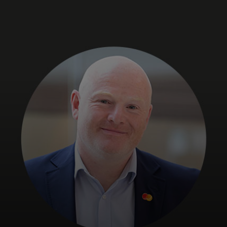
Til dig
Til virksomheder
Til hele verden
Til innovatører
Nyheder og trends