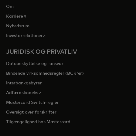
Om
opens in a new tab
Karriere
Nyhedsrum
opens in a new tab
Investorrelationer
JURIDISK OG PRIVATLIV
Databeskyttelse og -ansvar
Bindende virksomhedsregler (BCR'er)
Interbankgebyrer
opens in a new tab
Adfærdskodeks
Mastercard Switch-regler
Oversigt over forskrifter
Tilgængelighed hos Mastercard