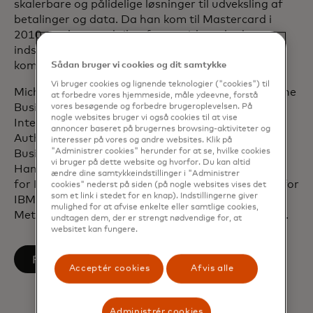
skalerbare og pålidelige løsninger til udveksling af
betalinger og data. Da han kom til Mastercard i
2010, var han med til at forme virksomhedens
indsats for økonomisk inklusion for at skabe en
kommercielt bæredygtig social effekt.
Sådan bruger vi cookies og dit samtykke
Vi bruger cookies og lignende teknologier ("cookies") til
Michael er medlem af The Business Roundtable, The
at forbedre vores hjemmeside, måle ydeevne, forstå
Business Council, US-India CEO Forum,
vores besøgende og forbedre brugeroplevelsen. På
nogle websites bruger vi også cookies til at vise
International Advisory Panel of the Monetary
annoncer baseret på brugernes browsing-aktiviteter og
Authority of Singapore og The International
interesser på vores og andre websites. Klik på
"Administrer cookies" herunder for at se, hvilke cookies
Business Council of the World Economic Forum.
vi bruger på dette website og hvorfor. Du kan altid
Han er bestyrelsesmedlem i United States Council
ændre dine samtykkeindstillinger i "Administrer
for International Business og sidder i bestyrelsen for
cookies" nederst på siden (på nogle websites vises det
som et link i stedet for en knap). Indstillingerne giver
IBM, US-India Strategic Partnership Forum,
mulighed for at afvise enkelte eller samtlige cookies,
Metropolitan Opera og World Resources Institute.
undtagen dem, der er strengt nødvendige for, at
websitet kan fungere.
opens in a new tab
Følg på LinkedIn
Acceptér cookies
Afvis alle
Administrér cookies