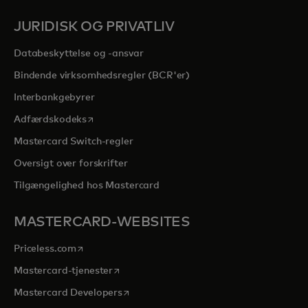
JURIDISK OG PRIVATLIV
Databeskyttelse og -ansvar
Bindende virksomhedsregler (BCR'er)
Interbankgebyrer
opens in a new tab
Adfærdskodeks
Mastercard Switch-regler
Oversigt over forskrifter
Tilgængelighed hos Mastercard
MASTERCARD-WEBSITES
opens in a new tab
Priceless.com
opens in a new tab
Mastercard-tjenester
opens in a new tab
Mastercard Developers