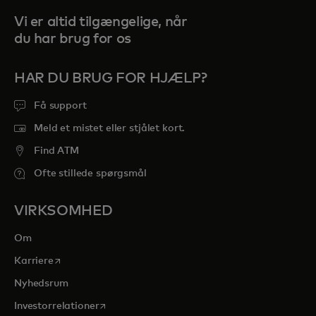
Vi er altid tilgængelige, når
du har brug for os
HAR DU BRUG FOR HJÆLP?
Få support
Meld et mistet eller stjålet kort.
Find ATM
Ofte stillede spørgsmål
VIRKSOMHED
Om
opens in a new tab
Karriere
Nyhedsrum
opens in a new tab
Investorrelationer