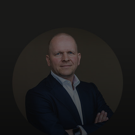
Til dig
Til virksomheder
Til hele verden
Til innovatører
Nyheder og trends