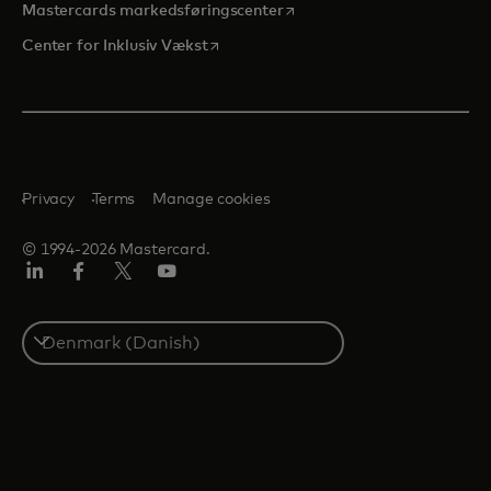
opens in a new tab
Mastercards markedsføringscenter
opens in a new tab
Center for Inklusiv Vækst
Privacy
Terms
Manage cookies
© 1994-2026 Mastercard.
LinkedIn
Facebook
Twitter/X
Youtube
Select
a
country