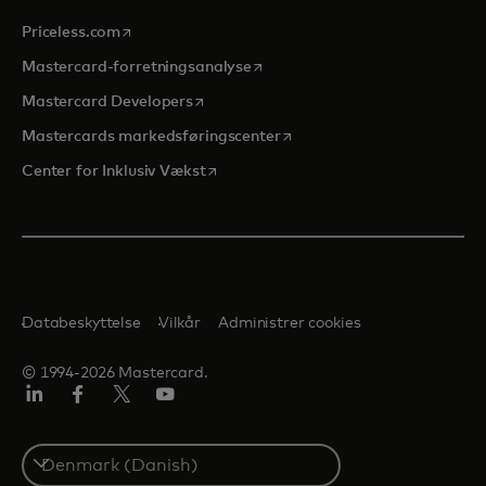
opens in a new tab
Priceless.com
opens in a new tab
Mastercard-forretningsanalyse
opens in a new tab
Mastercard Developers
opens in a new tab
Mastercards markedsføringscenter
opens in a new tab
Center for Inklusiv Vækst
Databeskyttelse
Vilkår
Administrer cookies
© 1994-2026 Mastercard.
LinkedIn
Facebook
Twitter/X
Youtube
Select
a