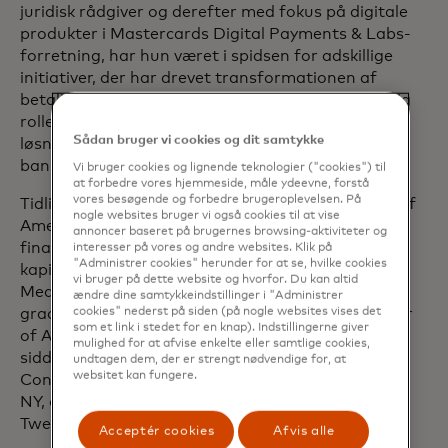
juridisk rådgiver og derefter med fokus på digitale
produkter i Mastercards Digital Payments & Labs-
forretning, har hun været i spidsen for adskillige
initiativer, der har drevet transformationen af
betalingsøkosystemet. Hun har spillet en betydelig
rolle i udviklingen og kommercialiseringen af
Sådan bruger vi cookies og dit samtykke
løsninger som mobilbetalinger, tokenisering, open
banking, afbetalinger og mere.
Vi bruger cookies og lignende teknologier ("cookies") til
at forbedre vores hjemmeside, måle ydeevne, forstå
vores besøgende og forbedre brugeroplevelsen. På
Tidligere i sin karriere arbejdede Sherri hos Banc of
nogle websites bruger vi også cookies til at vise
America Securities i virksomhedens strukturerede
annoncer baseret på brugernes browsing-aktiviteter og
finansieringsgruppe og praktiserede
interesser på vores og andre websites. Klik på
"Administrer cookies" herunder for at se, hvilke cookies
kapitalmarkedsret hos Skadden, Arps, Slate,
vi bruger på dette website og hvorfor. Du kan altid
Meagher & Flom LLP. Sherri har en Juris Doctor-
ændre dine samtykkeindstillinger i "Administrer
cookies" nederst på siden (på nogle websites vises det
grad fra University of Pennsylvania og en Bachelor
som et link i stedet for en knap). Indstillingerne giver
of Arts-grad i litteratur fra Duke University. Hun
mulighed for at afvise enkelte eller samtlige cookies,
sidder i bestyrelsen for MoCADA, Museum of
undtagen dem, der er strengt nødvendige for, at
websitet kan fungere.
Contemporary African Diasporan Arts, i Brooklyn,
NY, og er den stolte grundlægger af What's Your
Twenty, Inc., en lille virksomhed i New York City.
Acceptér cookies
Afvis alle