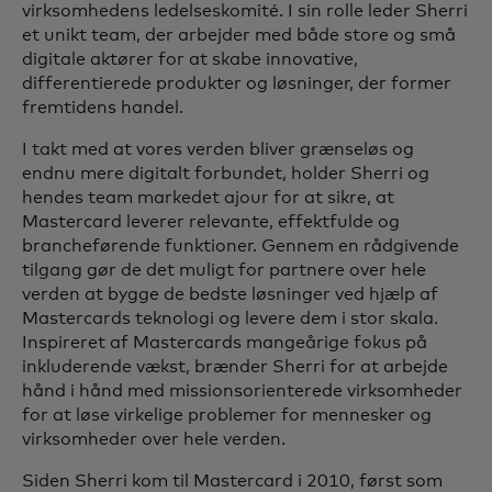
virksomhedens ledelseskomité. I sin rolle leder Sherri
et unikt team, der arbejder med både store og små
digitale aktører for at skabe innovative,
differentierede produkter og løsninger, der former
fremtidens handel.
I takt med at vores verden bliver grænseløs og
endnu mere digitalt forbundet, holder Sherri og
hendes team markedet ajour for at sikre, at
Mastercard leverer relevante, effektfulde og
brancheførende funktioner. Gennem en rådgivende
tilgang gør de det muligt for partnere over hele
verden at bygge de bedste løsninger ved hjælp af
Mastercards teknologi og levere dem i stor skala.
Inspireret af Mastercards mangeårige fokus på
inkluderende vækst, brænder Sherri for at arbejde
hånd i hånd med missionsorienterede virksomheder
for at løse virkelige problemer for mennesker og
virksomheder over hele verden.
Siden Sherri kom til Mastercard i 2010, først som