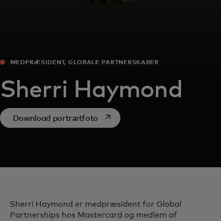
MEDPRÆSIDENT, GLOBALE PARTNERSKABER
Sherri Haymond
opens in a new tab
Download portrætfoto
Sherri Haymond er medpræsident for Global
Partnerships hos Mastercard og medlem af