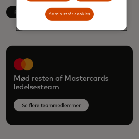
opens in a new tab
Følg på LinkedIn
Administrér cookies
Mød resten af Mastercards
ledelsesteam
Se flere teammedlemmer