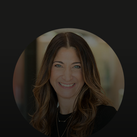
Til dig
Til virksomheder
Til hele verden
Til innovatører
Nyheder og trends