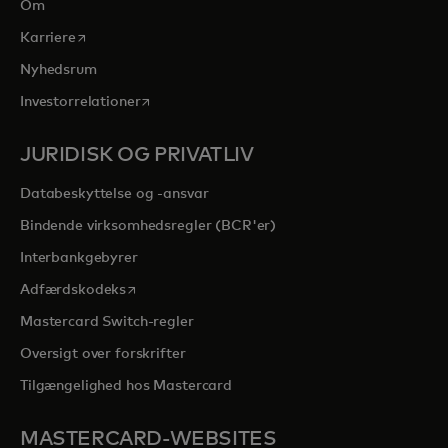
Om
opens in a new tab
Karriere
Nyhedsrum
opens in a new tab
Investorrelationer
JURIDISK OG PRIVATLIV
Databeskyttelse og -ansvar
Bindende virksomhedsregler (BCR'er)
Interbankgebyrer
opens in a new tab
Adfærdskodeks
Mastercard Switch-regler
Oversigt over forskrifter
Tilgængelighed hos Mastercard
MASTERCARD-WEBSITES