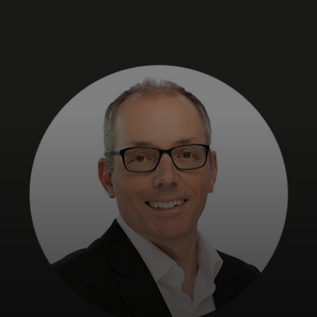
Til dig
Til virksomheder
Til hele verden
Til innovatører
Nyheder og trends