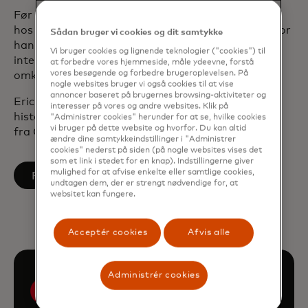
Før Eric kom til Mastercard i 2001, arbejdede han
hos konsulentfirmaet Edgar, Dunn & Company, hvor
Sådan bruger vi cookies og dit samtykke
han specialiserede sig i markedsadgangsstrategi,
Vi bruger cookies og lignende teknologier ("cookies") til
interchange-analyse og aktivitetsbaserede
at forbedre vores hjemmeside, måle ydeevne, forstå
vores besøgende og forbedre brugeroplevelsen. På
omkostningsstudier inden for betalingsbranchen.
nogle websites bruger vi også cookies til at vise
annoncer baseret på brugernes browsing-aktiviteter og
Eric fik en Bachelor of Arts magna cum laude i
interesser på vores og andre websites. Klik på
historie fra Cornell og en ph.d. i moderne historie
"Administrer cookies" herunder for at se, hvilke cookies
vi bruger på dette website og hvorfor. Du kan altid
fra Oxford University.
ændre dine samtykkeindstillinger i "Administrer
cookies" nederst på siden (på nogle websites vises det
som et link i stedet for en knap). Indstillingerne giver
mulighed for at afvise enkelte eller samtlige cookies,
opens in a new tab
Følg på LinkedIn
undtagen dem, der er strengt nødvendige for, at
websitet kan fungere.
Acceptér cookies
Afvis alle
Administrér cookies