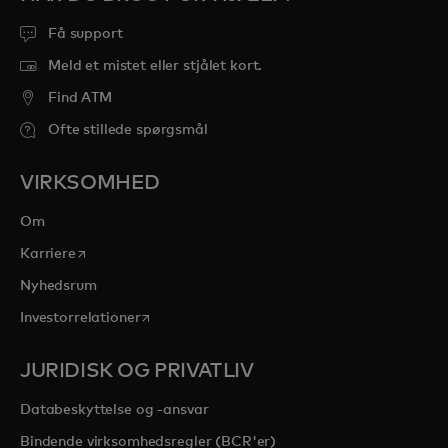
Få support
Meld et mistet eller stjålet kort.
Find ATM
Ofte stillede spørgsmål
VIRKSOMHED
Om
opens in a new tab
Karriere
Nyhedsrum
opens in a new tab
Investorrelationer
JURIDISK OG PRIVATLIV
Databeskyttelse og -ansvar
Bindende virksomhedsregler (BCR'er)