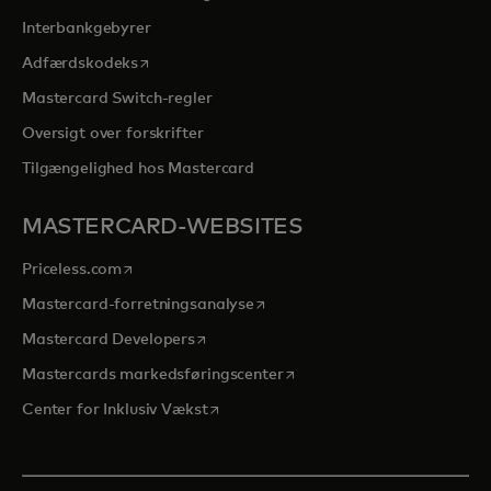
Interbankgebyrer
opens in a new tab
Adfærdskodeks
Mastercard Switch-regler
Oversigt over forskrifter
Tilgængelighed hos Mastercard
MASTERCARD-WEBSITES
opens in a new tab
Priceless.com
opens in a new tab
Mastercard-forretningsanalyse
opens in a new tab
Mastercard Developers
opens in a new tab
Mastercards markedsføringscenter
opens in a new tab
Center for Inklusiv Vækst