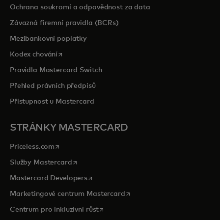
Ochrana soukromí a odpovědnost za data
Závazná firemní pravidla (BCRs)
Mezibankovní poplatky
opens in a new tab
Kodex chování
Pravidla Mastercard Switch
Přehled právních předpisů
Přístupnost u Mastercard
STRÁNKY MASTERCARD
opens in a new tab
Priceless.com
opens in a new tab
Služby Mastercard
opens in a new tab
Mastercard Developers
opens in a new tab
Marketingové centrum Mastercard
opens in a new tab
Centrum pro inkluzivní růst