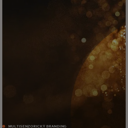
Pro vás
Pro firmy
Pro svět
Pro inovátory
Novinky a trendy
MULTISENZORICKÝ BRANDING