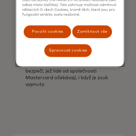
části obrazovky (na některých stránkách dostupné jako
odkaz místo tlačítka). Toto zahrnuje možnost odmítnutí
některých či všech Cookies, kromě těch, které jsou pro
fungování stránky zcela nezbytné.
Povolit cookies
Zamítnout vše
Hmatový aspekt: Pocit
důvěry.
Spravovat cookies
Charakteristická sekvence vibrací,
která evokuje vřelost, lidskost a pocit
bezpečí, jež lidé od společnosti
Mastercard očekávají, i když je zvuk
vypnutý.