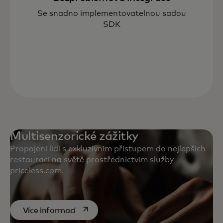
Se snadno implementovatelnou sadou
SDK
Multisenzorické zážitky
Propojení lidí s exkluzivním přístupem do nejlepších
restaurací na světě prostřednictvím služby
priceless.com.
opens in a new tab
Více informací