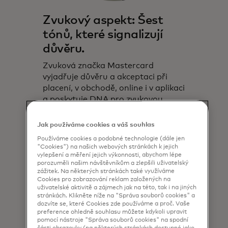
Zvukový aspekt: Šest
tónů, které signalizují
důvěru.
Zvuková značka Mastercard
vyjadřuje důvěru a akceptaci při
placení, v obchodě, online i v aplikaci
a poskytuje DNA pro zvukovou
stopu neocenitelných zážitků.
Jak používáme cookies a váš souhlas
Používáme cookies a podobné technologie (dále jen
"Cookies") na našich webových stránkách k jejich
vylepšení a měření jejich výkonnosti, abychom lépe
porozuměli našim návštěvníkům a zlepšili uživatelský
zážitek. Na některých stránkách také využíváme
Cookies pro zobrazování reklam založených na
uživatelské aktivitě a zájmech jak na této, tak i na jiných
stránkách. Klikněte níže na "Správa souborů cookies" a
dozvíte se, které Cookies zde používáme a proč. Vaše
preference ohledně souhlasu můžete kdykoli upravit
pomocí nástroje "Správa souborů cookies" na spodní