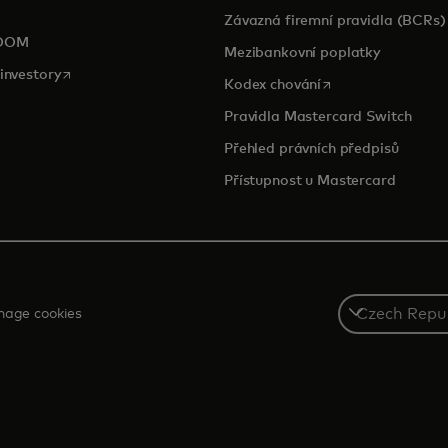
pens in a new tab
Závazná firemní pravidla (BCRs)
OOM
Mezibankovní poplatky
opens in a new tab
investory
opens in a new tab
Kodex chování
Pravidla Mastercard Switch
Přehled právních předpisů
Přístupnost u Mastercard
Select
age cookies
a
country