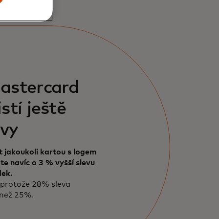
astercard
stí ještě
evy
t jakoukoli kartou s logem
te navíc o 3 % vyšší slevu
dek.
, protože 28% sleva
 než 25%.