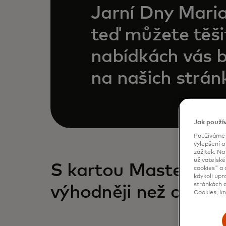
Jarní Dny Maria
teď můžete těši
nabídkách vás 
na našich strán
Jak použí
Používáme c
vylepšení a
zážitek. N
uživatelské
S kartou Mastercar
cookies" a 
kdykoli upr
stránkách d
výhodněji než ostatn
Cookies, kr