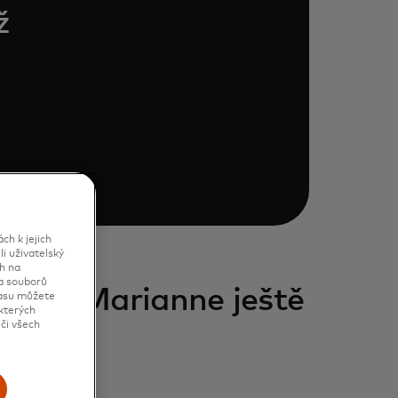
ž
h k jejich
i uživatelský
h na
va souborů
 Dnů Marianne ještě
lasu můžete
kterých
či všech