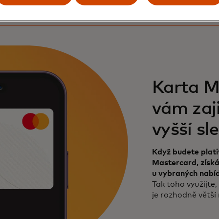
Karta M
vám zaji
vyšší sl
Když budete plati
Mastercard, získá
u vybraných nabí
Tak toho využijte
je rozhodně větší