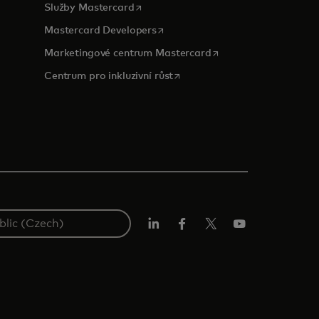
opens in a new tab
Služby Mastercard
opens in a new tab
Mastercard Developers
opens in a new tab
Marketingové centrum Mastercard
opens in a new tab
Centrum pro inkluzivní růst
Linkedin
Facebook
Twitter/X
Youtube