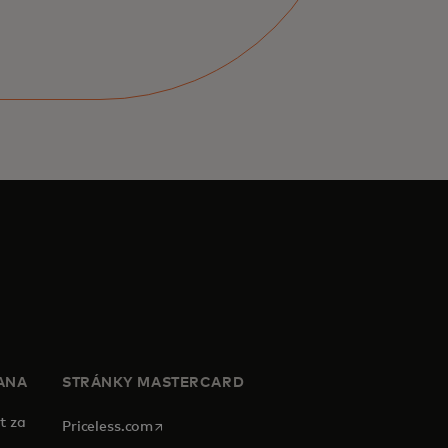
ANA
STRÁNKY MASTERCARD
t za
opens in a new tab
Priceless.com