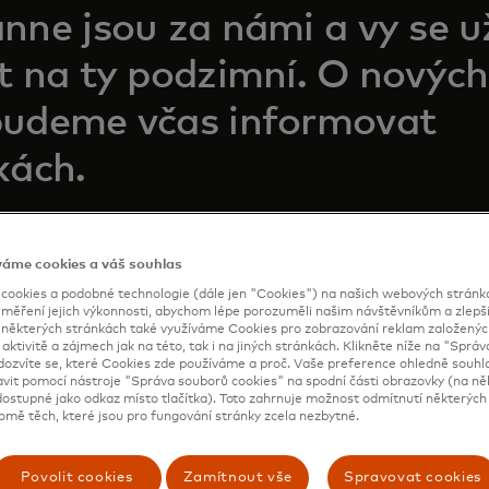
nne jsou za námi a vy se u
t na ty podzimní. O nových
budeme včas informovat
kách.
váme cookies a váš souhlas
ookies a podobné technologie (dále jen "Cookies") na našich webových stránkác
 měření jejich výkonnosti, abychom lépe porozuměli našim návštěvníkům a zlepšil
a některých stránkách také využíváme Cookies pro zobrazování reklam založenýc
 aktivitě a zájmech jak na této, tak i na jiných stránkách. Klikněte níže na "Sprá
d můžete nakupovat během
dozvíte se, které Cookies zde používáme a proč. Vaše preference ohledně souh
avit pomocí nástroje "Správa souborů cookies" na spodní části obrazovky (na ně
ostupné jako odkaz místo tlačítka). Toto zahrnuje možnost odmítnutí některých 
í.
omě těch, které jsou pro fungování stránky zcela nezbytné.
Povolit cookies
Zamítnout vše
Spravovat cookies