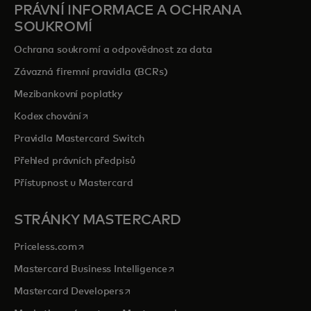
PRÁVNÍ INFORMACE A OCHRANA
SOUKROMÍ
Ochrana soukromí a odpovědnost za data
Závazná firemní pravidla (BCRs)
Mezibankovní poplatky
opens in a new tab
Kodex chování
Pravidla Mastercard Switch
Přehled právních předpisů
Přístupnost u Mastercard
STRÁNKY MASTERCARD
opens in a new tab
Priceless.com
opens in a new tab
Mastercard Business Intelligence
opens in a new tab
Mastercard Developers