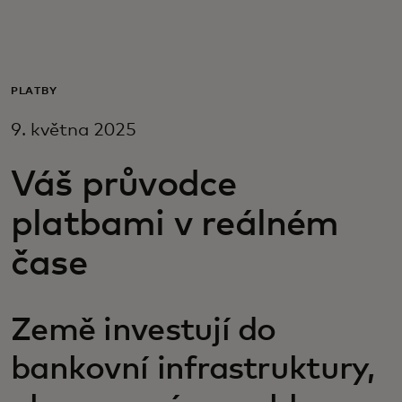
Pro vás
Pro firmy
PLATBY
9. května 2025
Pro svět
Váš průvodce
Pro inovátory
platbami v reálném
čase
Novinky a trendy
Země investují do
bankovní infrastruktury,