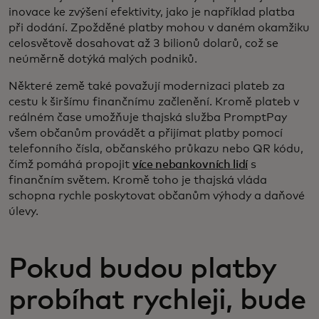
inovace ke zvýšení efektivity, jako je například platba
při dodání. Zpožděné platby mohou v daném okamžiku
celosvětově dosahovat až 3 bilionů dolarů, což se
neúměrně dotýká malých podniků.
Některé země také považují modernizaci plateb za
cestu k širšímu finančnímu začlenění. Kromě plateb v
reálném čase umožňuje thajská služba PromptPay
všem občanům provádět a přijímat platby pomocí
telefonního čísla, občanského průkazu nebo QR kódu,
čímž pomáhá propojit
více nebankovních lidí
s
finančním světem. Kromě toho je thajská vláda
schopna rychle poskytovat občanům výhody a daňové
úlevy.
Pokud budou platby
probíhat rychleji, bude