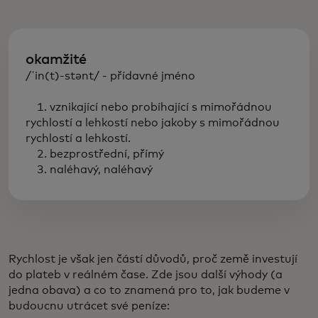
okamžité
/ˈin(t)-stənt/ - přídavné jméno
1. vznikající nebo probíhající s mimořádnou
rychlostí a lehkostí nebo jakoby s mimořádnou
rychlostí a lehkostí.
2. bezprostřední, přímý
3. naléhavý, naléhavý
Rychlost je však jen částí důvodů, proč země investují
do plateb v reálném čase. Zde jsou další výhody (a
jedna obava) a co to znamená pro to, jak budeme v
budoucnu utrácet své peníze: