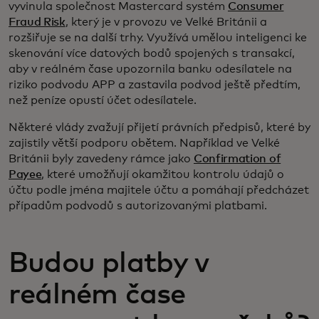
vyvinula společnost Mastercard systém
Consumer
Fraud Risk
, který je v provozu ve Velké Británii a
rozšiřuje se na další trhy. Využívá umělou inteligenci ke
skenování více datových bodů spojených s transakcí,
aby v reálném čase upozornila banku odesílatele na
riziko podvodu APP a zastavila podvod ještě předtím,
než peníze opustí účet odesílatele.
Některé vlády zvažují přijetí právních předpisů, které by
zajistily větší podporu obětem. Například ve Velké
Británii byly zavedeny rámce jako
Confirmation of
Payee
, které umožňují okamžitou kontrolu údajů o
účtu podle jména majitele účtu a pomáhají předcházet
případům podvodů s autorizovanými platbami.
Budou platby v
reálném čase