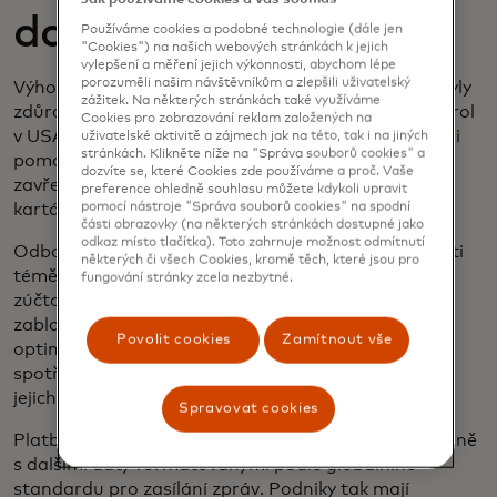
další výhody?
Používáme cookies a podobné technologie (dále jen
"Cookies") na našich webových stránkách k jejich
vylepšení a měření jejich výkonnosti, abychom lépe
porozuměli našim návštěvníkům a zlepšili uživatelský
Výhody plateb v reálném čase z hlediska rychlosti byly
zážitek. Na některých stránkách také využíváme
zdůrazněny pomalým zaváděním stimulačních kontrol
Cookies pro zobrazování reklam založených na
v USA v počátcích COVID-19. Rychlost je klíčová i při
uživatelské aktivitě a zájmech jak na této, tak i na jiných
stránkách. Klikněte níže na "Správa souborů cookies" a
pomoci při katastrofách, kdy jsou kamenné banky
dozvíte se, které Cookies zde používáme a proč. Vaše
zavřené a lidé jsou při přijímání pomoci závislí na
preference ohledně souhlasu můžete kdykoli upravit
kartách a mobilních peněženkách.
pomocí nástroje "Správa souborů cookies" na spodní
části obrazovky (na některých stránkách dostupné jako
odkaz místo tlačítka). Toto zahrnuje možnost odmítnutí
Odborníci na platby vám však řeknou, že na rychlosti
některých či všech Cookies, kromě těch, které jsou pro
téměř nezáleží. Okamžité platby s okamžitým
fungování stránky zcela nezbytné.
zúčtováním a vypořádáním snižují množství peněz
zablokovaných při zpracování, což zlepšuje
Povolit cookies
Zamítnout vše
optimalizaci hotovosti a likvidity podniků a
spotřebitelům poskytuje mnohem jasnější přehled o
jejich financích.
Spravovat cookies
Platby v reálném čase jsou rovněž přenášeny společně
s dalšími daty formátovanými podle globálního
standardu pro zasílání zpráv. Podniky tak mají