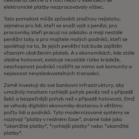
několikrát denně a v noci nebo o víkendech se
elektronické platby nezpracovávaly vůbec.
Tato pomalost může způsobit značnou nejistotu,
zejména pro lidi, kteří se snaží vyjít s penězi, pro
pracovníky, kteří pracují na zakázku a mají nestálé
peněžní toky, a pro majitele malých podniků, kteří se
spoléhají na to, že jejich peněžní tok bude zajištěn
včasným obdržením plateb. A v ekonomikách, kde stále
vládne hotovost, existuje neustálé riziko krádeže,
neschopnost podniků rozšířit se mimo své komunity a
nejasnost nevysledovatelných transakcí.
Země investují do své bankovní infrastruktury, aby
umožnily mnohem rychlejší pohyb peněz než v případě
šeků a bezpečnější pohyb než v případě hotovosti, čímž
se výhody digitální ekonomiky dostanou k většímu
počtu lidí a podniků. Tyto modernizované systémy se
nazývají "platby v reálném čase", známé také jako
"okamžité platby", "rychlejší platby" nebo "okamžité
platby".