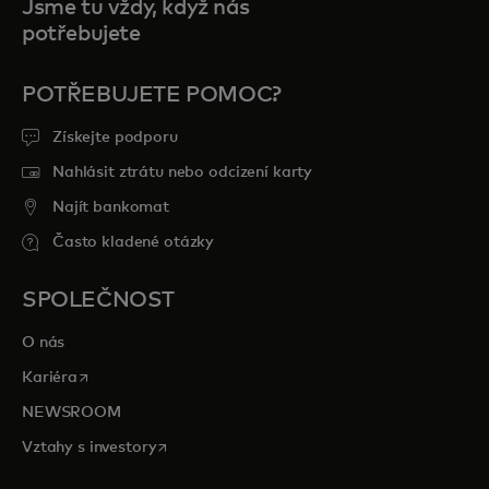
Jsme tu vždy, když nás
potřebujete
POTŘEBUJETE POMOC?
Získejte podporu
Nahlásit ztrátu nebo odcizení karty
Najít bankomat
Často kladené otázky
SPOLEČNOST
O nás
opens in a new tab
Kariéra
NEWSROOM
opens in a new tab
Vztahy s investory