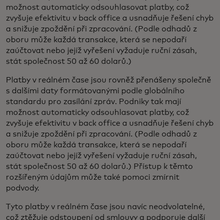
možnost automaticky odsouhlasovat platby, což
zvyšuje efektivitu v back office a usnadňuje řešení chyb
a snižuje zpoždění při zpracování. (Podle odhadů z
oboru může každá transakce, která se nepodaří
zaúčtovat nebo jejíž vyřešení vyžaduje ruční zásah,
stát společnost 50 až 60 dolarů.)
Platby v reálném čase jsou rovněž přenášeny společně
s dalšími daty formátovanými podle globálního
standardu pro zasílání zpráv. Podniky tak mají
možnost automaticky odsouhlasovat platby, což
zvyšuje efektivitu v back office a usnadňuje řešení chyb
a snižuje zpoždění při zpracování. (Podle odhadů z
oboru může každá transakce, která se nepodaří
zaúčtovat nebo jejíž vyřešení vyžaduje ruční zásah,
stát společnost 50 až 60 dolarů.) Přístup k těmto
rozšířeným údajům může také pomoci zmírnit
podvody.
Tyto platby v reálném čase jsou navíc neodvolatelné,
což ztěžuje odstoupení od smlouvy a podporuje další