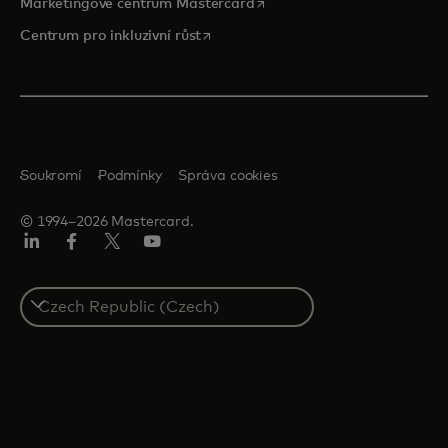
opens in a new tab
Marketingové centrum Mastercard
opens in a new tab
Centrum pro inkluzivní růst
Soukromí
Podmínky
Správa cookies
© 1994–2026 Mastercard.
Linkedin
Facebook
Twitter/X
Youtube
Select
a
country