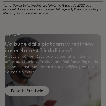
Tento článek byl původně zveřejněn 9. listopadu 2022 a je
pravidelně aktualizován, aby odrážel nejnovější zprávy a vývoj v
oblasti plateb v reálném čase.
PODCAST
Co bude dál s platbami v reálném
čase: Na cestě k další vlně
Platby v reálném čase poprvé pomáhají lidem v
přístupu k bankovním službám, říká Peter Reynolds
ze společnosti Mastercard v nejnovějším podcastu
"What's Next In".
Poslechněte si zde