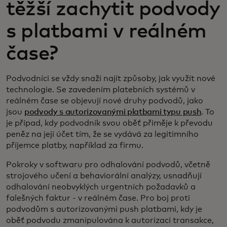
těžší zachytit podvody
s platbami v reálném
čase?
Podvodníci se vždy snaží najít způsoby, jak využít nové
technologie. Se zavedením platebních systémů v
reálném čase se objevují nové druhy podvodů, jako
jsou
podvody s autorizovanými platbami typu push
. To
je případ, kdy podvodník svou oběť přiměje k převodu
peněz na její účet tím, že se vydává za legitimního
příjemce platby, například za firmu.
Pokroky v softwaru pro odhalování podvodů, včetně
strojového učení a behaviorální analýzy, usnadňují
odhalování neobvyklých urgentních požadavků a
falešných faktur - v reálném čase. Pro boj proti
podvodům s autorizovanými push platbami, kdy je
oběť podvodu zmanipulována k autorizaci transakce,