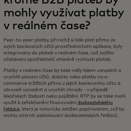
mohly využívat platby
v reálném čase?
Peer-to-peer platby, při nichž si lidé platí přímo ze
svých bankovních účtů prostřednictvím aplikace, byly
integrovány do plateb v reálném čase, což zvýšilo
očekávání spotřebitelů ohledně rychlosti plateb.
Platby v reálném čase by také měly lidem usnadnit a
urychlit placení účtů, dobírky nebo platby na e-
commerce tržištích přímo z jejich bankovního účtu a
zároveň usnadnit a urychlit úhrady - v případě
lékařských žádostí nebo pojištění. RTP by se také mohl
využít k zefektivnění financování
dodavatelského
řetězce
, který je notoricky zatížen papírováním, což by
mohlo zmírnit zablokování dodavatelských řetězců.