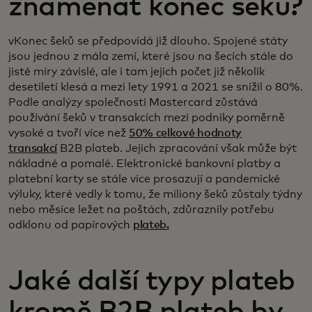
znamenat konec šeků?
vKonec šeků se předpovídá již dlouho. Spojené státy
jsou jednou z mála zemí, které jsou na šecích stále do
jisté míry závislé, ale i tam jejich počet již několik
desetiletí klesá a mezi lety 1991 a 2021 se snížil o 80%.
Podle analýzy společnosti Mastercard zůstává
používání šeků v transakcích mezi podniky poměrně
vysoké a tvoří více než
50% celkové hodnoty
transakcí
B2B plateb. Jejich zpracování však může být
nákladné a pomalé. Elektronické bankovní platby a
platební karty se stále více prosazují a pandemické
výluky, které vedly k tomu, že miliony šeků zůstaly týdny
nebo měsíce ležet na poštách, zdůraznily potřebu
odklonu od papírových
plateb.
Jaké další typy plateb
kromě B2B plateb by