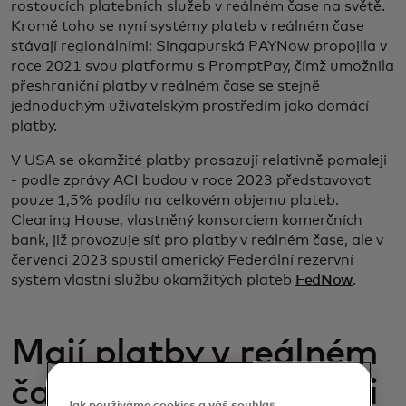
rostoucích platebních služeb v reálném čase na světě.
Kromě toho se nyní systémy plateb v reálném čase
stávají regionálními: Singapurská PAYNow propojila v
roce 2021 svou platformu s PromptPay, čímž umožnila
přeshraniční platby v reálném čase se stejně
jednoduchým uživatelským prostředím jako domácí
platby.
V USA se okamžité platby prosazují relativně pomaleji
- podle zprávy ACI budou v roce 2023 představovat
pouze 1,5% podílu na celkovém objemu plateb.
Clearing House, vlastněný konsorciem komerčních
bank, již provozuje síť pro platby v reálném čase, ale v
červenci 2023 spustil americký Federální rezervní
systém vlastní službu okamžitých plateb
FedNow
.
Mají platby v reálném
čase kromě rychlosti i
Jak používáme cookies a váš souhlas