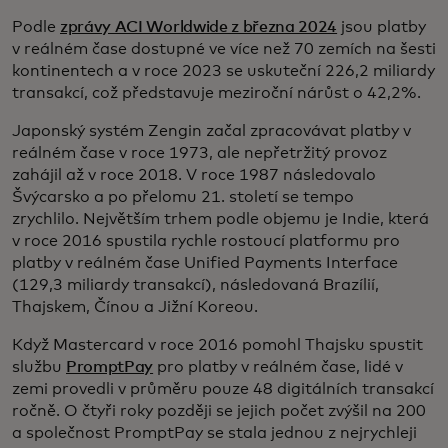
Podle
zprávy ACI Worldwide z března 2024
jsou platby
v reálném čase dostupné ve více než 70 zemích na šesti
kontinentech a v roce 2023 se uskuteční 226,2 miliardy
transakcí, což představuje meziroční nárůst o 42,2%.
Japonský systém Zengin začal zpracovávat platby v
reálném čase v roce 1973, ale nepřetržitý provoz
zahájil až v roce 2018. V roce 1987 následovalo
Švýcarsko a po přelomu 21. století se tempo
zrychlilo. Největším trhem podle objemu je Indie, která
v roce 2016 spustila rychle rostoucí platformu pro
platby v reálném čase Unified Payments Interface
(129,3 miliardy transakcí), následovaná Brazílií,
Thajskem, Čínou a Jižní Koreou.
Když Mastercard v roce 2016 pomohl Thajsku spustit
službu
PromptPay
pro platby v reálném čase, lidé v
zemi provedli v průměru pouze 48 digitálních transakcí
ročně. O čtyři roky později se jejich počet zvýšil na 200
a společnost PromptPay se stala jednou z nejrychleji