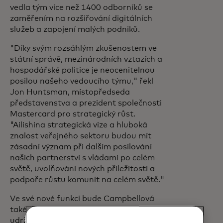
vedla tým více než 1400 odborníků se
zaměřením na rozšiřování digitálních
služeb a zapojení malých podniků.
"Díky svým rozsáhlým zkušenostem ve
státní správě, mezinárodních vztazích a
hospodářské politice je neocenitelnou
posilou našeho vedoucího týmu," řekl
Jon Huntsman, místopředseda
představenstva a prezident společnosti
Mastercard pro strategický růst.
"Ailishina strategická vize a hluboká
znalost veřejného sektoru budou mít
zásadní význam při dalším posilování
našich partnerství s vládami po celém
světě, uvolňování nových příležitostí a
podpoře růstu komunit na celém světě."
Ve své nové funkci bude Campbellová
také dohlížet na financování, najímání a
udržení globálně zaměřených zdrojů pro