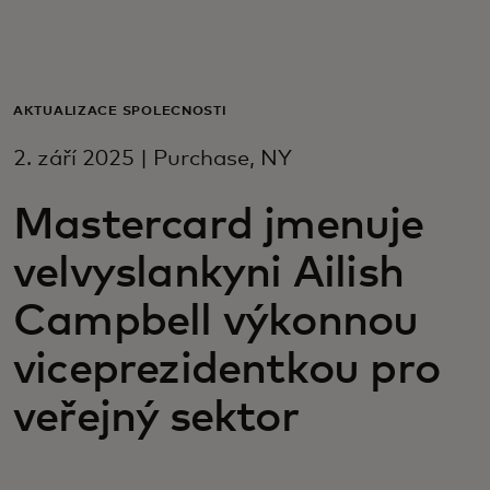
Pro vás
Pro firmy
AKTUALIZACE SPOLEČNOSTI
2. září 2025 | Purchase, NY
Pro svět
Mastercard jmenuje
Pro inovátory
velvyslankyni Ailish
Campbell výkonnou
Novinky a trendy
viceprezidentkou pro
veřejný sektor