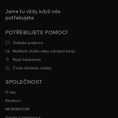
Jsme tu vždy, když nás
potřebujete
POTŘEBUJETE POMOC?
Získejte podporu
Nahlásit ztrátu nebo odcizení karty
Najít bankomat
Často kladené otázky
SPOLEČNOST
O nás
opens in a new tab
Kariéra
NEWSROOM
opens in a new tab
Vztahy s investory