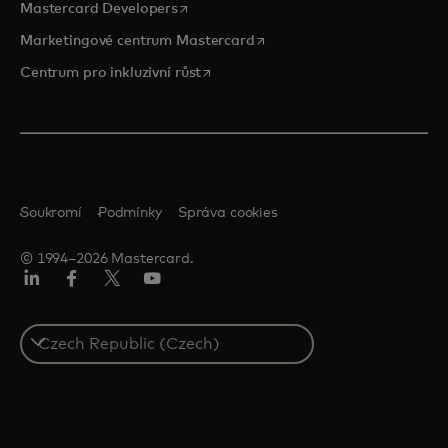
opens in a new tab
Mastercard Developers
opens in a new tab
Marketingové centrum Mastercard
opens in a new tab
Centrum pro inkluzivní růst
Soukromí
Podmínky
Správa cookies
© 1994–2026 Mastercard.
Linkedin
Facebook
Twitter/X
Youtube
Select
a
country