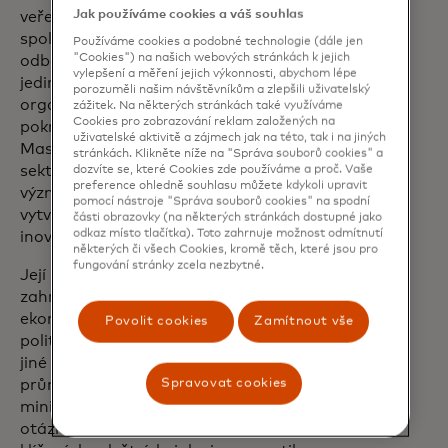
Jak používáme cookies a váš souhlas
veřejný sektor, čímž posílí závazek
společnosti Mastercard budovat silný a
Používáme cookies a podobné technologie (dále jen
"Cookies") na našich webových stránkách k jejich
odborný tým zaměřený na uspokojování
vylepšení a měření jejich výkonnosti, abychom lépe
jedinečných potřeb vládních a veřejných
porozuměli našim návštěvníkům a zlepšili uživatelský
organizací. Toto jmenování podtrhuje
zážitek. Na některých stránkách také využíváme
Cookies pro zobrazování reklam založených na
pokračující investice společnosti
uživatelské aktivitě a zájmech jak na této, tak i na jiných
Mastercard do kapacit veřejného
stránkách. Klikněte níže na "Správa souborů cookies" a
sektoru, neboť si uvědomuje zásadní
dozvíte se, které Cookies zde používáme a proč. Vaše
preference ohledně souhlasu můžete kdykoli upravit
význam spolupráce s vládami pro
pomocí nástroje "Správa souborů cookies" na spodní
vytvoření základů budoucího růstu a
části obrazovky (na některých stránkách dostupné jako
odkaz místo tlačítka). Toto zahrnuje možnost odmítnutí
inovací v globální ekonomice.
některých či všech Cookies, kromě těch, které jsou pro
fungování stránky zcela nezbytné.
Její rozsáhlá kariéra ve veřejné správě
zahrnuje vedoucí pozice v oblasti
ekonomické, finanční a mezinárodní
Povolit cookies
Zamítnout vše
politiky v kanadské federální vládě, mimo
jiné v Úřadu tajné rady a v kanadském
Spravovat cookies
průmyslu. Jako asistentka náměstka
ministra financí Kanady radila v
otázkách federálního rozpočtu v