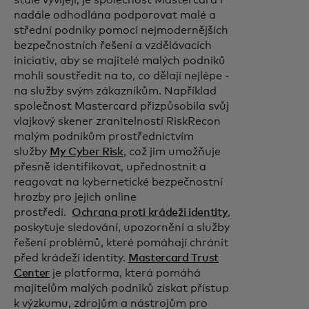
stále vyvíjejí, je společnost Mastercard i
nadále odhodlána podporovat malé a
střední podniky pomocí nejmodernějších
bezpečnostních řešení a vzdělávacích
iniciativ, aby se majitelé malých podniků
mohli soustředit na to, co dělají nejlépe -
na služby svým zákazníkům. Například
společnost Mastercard přizpůsobila svůj
vlajkový skener zranitelností RiskRecon
malým podnikům prostřednictvím
služby
My Cyber Risk
, což jim umožňuje
přesně identifikovat, upřednostnit a
reagovat na kybernetické bezpečnostní
hrozby pro jejich online
prostředí.
Ochrana proti krádeži identity
,
poskytuje sledování, upozornění a služby
řešení problémů, které pomáhají chránit
před krádeží identity.
Mastercard Trust
Center
je platforma, která pomáhá
majitelům malých podniků získat přístup
k výzkumu, zdrojům a nástrojům pro