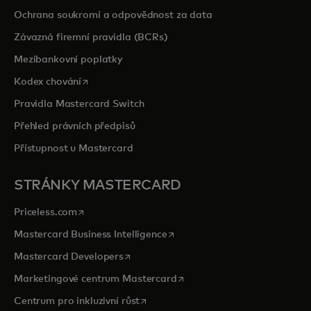
Ochrana soukromí a odpovědnost za data
Závazná firemní pravidla (BCRs)
Mezibankovní poplatky
opens in a new tab
Kodex chování
Pravidla Mastercard Switch
Přehled právních předpisů
Přístupnost u Mastercard
STRÁNKY MASTERCARD
opens in a new tab
Priceless.com
opens in a new tab
Mastercard Business Intelligence
opens in a new tab
Mastercard Developers
opens in a new tab
Marketingové centrum Mastercard
opens in a new tab
Centrum pro inkluzivní růst