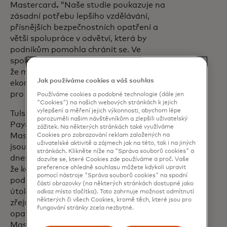
Mastercard
.
"Naše studie poukazuje na
zásadní potřebu lepšího vzdělávání,
přísnějších bezpečnostních opatření a
větší spolupráce v odvětví, která by
podnikům pomohla chránit se. Ve
společnosti Mastercard si uvědomujeme,
že malé podniky jsou páteří evropské
Jak používáme cookies a váš souhlas
ekonomiky a jejich odolnost je zásadní
pro růst a inovace."
Používáme cookies a podobné technologie (dále jen
"Cookies") na našich webových stránkách k jejich
vylepšení a měření jejich výkonnosti, abychom lépe
Tulsi Narayan, EVP Commercial and New
porozuměli našim návštěvníkům a zlepšili uživatelský
Payment Flows Europe společnosti
zážitek. Na některých stránkách také využíváme
Mastercard, říká: "Kybernetické hrozby
Cookies pro zobrazování reklam založených na
uživatelské aktivitě a zájmech jak na této, tak i na jiných
jsou jednou z největších výzev, kterým
stránkách. Klikněte níže na "Správa souborů cookies" a
dnes malé podniky čelí. Vzhledem k tomu,
dozvíte se, které Cookies zde používáme a proč. Vaše
preference ohledně souhlasu můžete kdykoli upravit
že každý čtvrtý evropský malý a střední
pomocí nástroje "Správa souborů cookies" na spodní
podnik se obává, že by ho kybernetický
části obrazovky (na některých stránkách dostupné jako
útok mohl donutit ukončit činnost, je
odkaz místo tlačítka). Toto zahrnuje možnost odmítnutí
některých či všech Cookies, kromě těch, které jsou pro
zřejmé, že přísnější bezpečnostní
fungování stránky zcela nezbytné.
opatření jsou nezbytná. Společnost
Mastercard se zavázala poskytnout