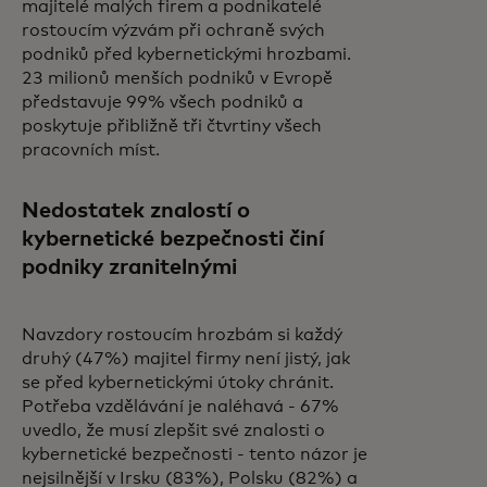
majitelé malých firem a podnikatelé
rostoucím výzvám při ochraně svých
podniků před kybernetickými hrozbami.
23 milionů menších podniků v Evropě
představuje 99% všech podniků a
poskytuje přibližně tři čtvrtiny všech
pracovních míst.
Nedostatek znalostí o
kybernetické bezpečnosti činí
podniky zranitelnými
Navzdory rostoucím hrozbám si každý
druhý (47%) majitel firmy není jistý, jak
se před kybernetickými útoky chránit.
Potřeba vzdělávání je naléhavá - 67%
uvedlo, že musí zlepšit své znalosti o
kybernetické bezpečnosti - tento názor je
nejsilnější v Irsku (83%), Polsku (82%) a