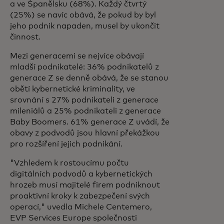
a ve Španělsku (68%). Každý čtvrtý
(25%) se navíc obává, že pokud by byl
jeho podnik napaden, musel by ukončit
činnost.
Mezi generacemi se nejvíce obávají
mladší podnikatelé: 36% podnikatelů z
generace Z se denně obává, že se stanou
obětí kybernetické kriminality, ve
srovnání s 27% podnikateli z generace
mileniálů a 25% podnikateli z generace
Baby Boomers. 61% generace Z uvádí, že
obavy z podvodů jsou hlavní překážkou
pro rozšíření jejich podnikání.
"Vzhledem k rostoucímu počtu
digitálních podvodů a kybernetických
hrozeb musí majitelé firem podniknout
proaktivní kroky k zabezpečení svých
operací," uvedla Michele Centemero,
EVP Services Europe společnosti