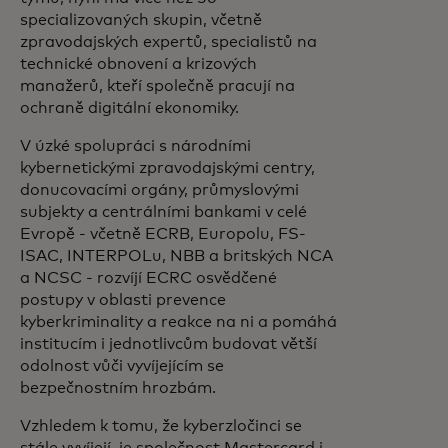
specializovaných skupin, včetně
zpravodajských expertů, specialistů na
technické obnovení a krizových
manažerů, kteří společně pracují na
ochraně digitální ekonomiky.
V úzké spolupráci s národními
kybernetickými zpravodajskými centry,
donucovacími orgány, průmyslovými
subjekty a centrálními bankami v celé
Evropě - včetně ECRB, Europolu, FS-
ISAC, INTERPOLu, NBB a britských NCA
a NCSC - rozvíjí ECRC osvědčené
postupy v oblasti prevence
kyberkriminality a reakce na ni a pomáhá
institucím i jednotlivcům budovat větší
odolnost vůči vyvíjejícím se
bezpečnostním hrozbám.
Vzhledem k tomu, že kyberzločinci se