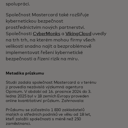
spolupráci.
Společnost Mastercard také rozšiřuje
kybernetickou bezpečnost
prostřednictvím nových partnerství.
Společnosti
CyberMonks
a
VikingCloud
uvedly
na trh trh, na kterém mohou firmy všech
velikostí snadno najít a bezproblémově
implementovat řešení kybernetické
bezpečnosti a řízení rizik na míru.
Metodika průzkumu
Studii zadala společnost Mastercard a v terénu
ji provedla nezávislá výzkumná agentura
Opinium. V období od 16. prosince 2024 do 3.
ledna 2025 byl v 18 zemích Evropy proveden
online kvantitativní průzkum. Zahrnovala:
Průzkumu se zúčastnilo 1 830 zakladatelů
malých a středních podniků ve věku od 18 let,
kteří založili společnosti s méně než 250
zaměstnanci.