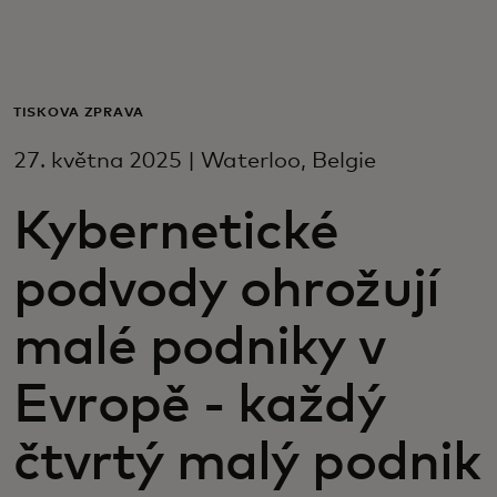
Pro vás
Pro firmy
TISKOVÁ ZPRÁVA
27. května 2025 | Waterloo, Belgie
Pro svět
Kybernetické
Pro inovátory
podvody ohrožují
Novinky a trendy
malé podniky v
Evropě - každý
čtvrtý malý podnik