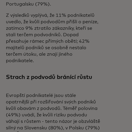
Portugalsku (79%).
Z výsledků vyplývá, že 11% podnikatelů
uvedlo, že kvůli podvodům přišli o peníze,
zatímco 9% ztratilo zákazníky, kteří se
stali terčem podvodníků. Dopad
přesahuje rámec přímých obětí; 42%
majitelů podniků se osobně nestalo
terčem útoku, ale znají jiného
podnikatele.
Strach z podvodů bránící růstu
Evropští podnikatelé jsou stále
opatrnější při rozšiřování svých podniků
kvůli obavám z podvodů. Téměř polovina
(49%) uvádí, že kvůli riziku podvodu
váhají s růstem - tento názor je obzvláště
silný na Slovensku (80%), v Polsku (79%)