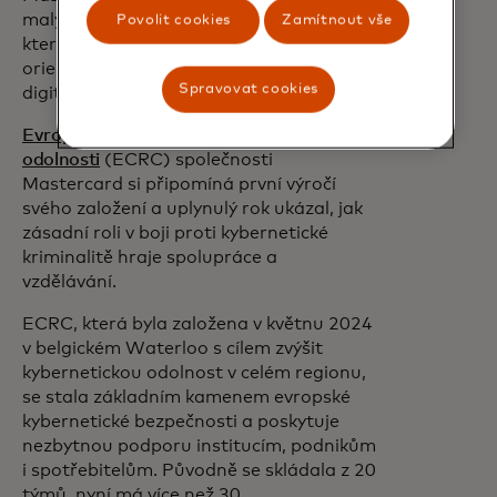
malým podnikům nástroje a ochranu,
Povolit cookies
Zamítnout vše
které potřebují k tomu, aby se mohly
orientovat ve stále složitějším prostředí
Spravovat cookies
digitálních hrozeb."
Evropské centrum kybernetické
odolnosti
(ECRC) společnosti
Mastercard si připomíná první výročí
svého založení a uplynulý rok ukázal, jak
zásadní roli v boji proti kybernetické
kriminalitě hraje spolupráce a
vzdělávání.
ECRC, která byla založena v květnu 2024
v belgickém Waterloo s cílem zvýšit
kybernetickou odolnost v celém regionu,
se stala základním kamenem evropské
kybernetické bezpečnosti a poskytuje
nezbytnou podporu institucím, podnikům
i spotřebitelům. Původně se skládala z 20
týmů, nyní má více než 30