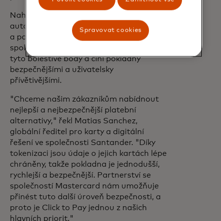
Nahrazením hesel klíči, bezpečným
automatickým vyplňováním údajů o kartě
Spravovat cookies
a používáním šifrovaných tokenů řeší
společnost Mastercard a její partneři
tyto bolestivé body a činí pokladny
bezpečnějšími a uživatelsky
přívětivějšími.
"Chceme našim zákazníkům nabídnout
nejlepší a nejbezpečnější platební
alternativy," řekl Matias Sanchez,
globální ředitel pro karty a digitální
řešení ve společnosti Santander.
"Díky
tokenizaci jsou údaje o jejich kartách lépe
chráněny, takže pokladna je jednodušší,
rychlejší a bezpečnější. Partnerství se
společností Mastercard nám umožňuje
přinést tuto další úroveň bezpečnosti, a
proto je Click to Pay jednou z našich
hlavních priorit."