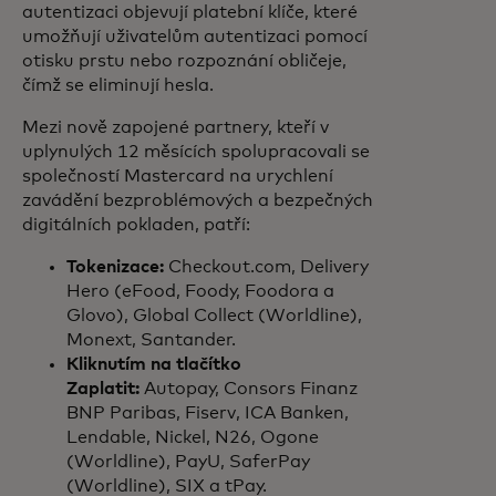
autentizaci objevují platební klíče, které
umožňují uživatelům autentizaci pomocí
otisku prstu nebo rozpoznání obličeje,
čímž se eliminují hesla.
Mezi nově zapojené partnery, kteří v
uplynulých 12 měsících spolupracovali se
společností Mastercard na urychlení
zavádění bezproblémových a bezpečných
digitálních pokladen, patří:
Tokenizace:
Checkout.com, Delivery
Hero (eFood, Foody, Foodora a
Glovo), Global Collect (Worldline),
Monext, Santander.
Kliknutím na tlačítko
Zaplatit:
Autopay, Consors Finanz
BNP Paribas, Fiserv, ICA Banken,
Lendable, Nickel, N26, Ogone
(Worldline), PayU, SaferPay
(Worldline), SIX a tPay.