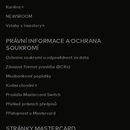
opens in a new tab
Kariéra
NEWSROOM
opens in a new tab
Vztahy s investory
PRÁVNÍ INFORMACE A OCHRANA
SOUKROMÍ
Ochrana soukromí a odpovědnost za data
Závazná firemní pravidla (BCRs)
Mezibankovní poplatky
opens in a new tab
Kodex chování
Pravidla Mastercard Switch
Přehled právních předpisů
Přístupnost u Mastercard
STRÁNKY MASTERCARD