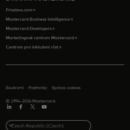
opens in a new tab
Priceless.com
opens in a new tab
Mastercard Business Intelligence
opens in a new tab
Mastercard Developers
opens in a new tab
Marketingové centrum Mastercard
opens in a new tab
Centrum pro inkluzivní růst
Soukromí
Podmínky
Správa cookies
© 1994–2026 Mastercard.
Linkedin
Facebook
Twitter/X
Youtube
Select
a