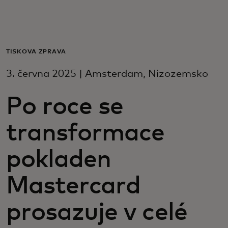
Pro vás
Pro firmy
TISKOVÁ ZPRÁVA
3. června 2025 | Amsterdam, Nizozemsko
Pro svět
Po roce se
Pro inovátory
transformace
Novinky a trendy
pokladen
Mastercard
prosazuje v celé