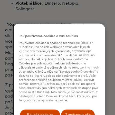
Platební klíče:
Dintero, Netopia,
Solidgate
"Rok po zahájení naší cesty k tokenizaci
a autentizaci 100% Evropa nabírá na
síle,"
řekl Brice van de Walle, výkonný
Jak používáme cookies a váš souhlas
viceprezident pro hlavní platby v Evropě
Používáme cookies a podobné technologie (dále jen
společnosti
"Cookies") na našich webových stránkách k jejich
vylepšení a měření jejich výkonnosti, abychom lépe
Mastercard.
"Spolupracujeme s
porozuměli našim návštěvníkům a zlepšili uživatelský
partnery, aby digitální platby byly
zážitek. Na některých stránkách také využíváme
bezpečnější a bezproblémovější, a to
Cookies pro zobrazování reklam založených na
uživatelské aktivitě a zájmech jak na této, tak i na jiných
prostřednictvím služeb Click to Pay,
stránkách. Klikněte níže na "Správa souborů cookies" a
pasových klíčů a tokenů."
dozvíte se, které Cookies zde používáme a proč. Vaše
preference ohledně souhlasu můžete kdykoli upravit
pomocí nástroje "Správa souborů cookies" na spodní
Z průzkumu společnosti Mastercard1
části obrazovky (na některých stránkách dostupné jako
vyplývá, že 54% Evropanů se cítí
odkaz místo tlačítka). Toto zahrnuje možnost odmítnutí
podrážděno, když jsou při placení
některých či všech Cookies, kromě těch, které jsou pro
fungování stránky zcela nezbytné.
požádáni o vytvoření účtu, a 82% uvádí,
že je určitá míra frustrace při navigaci v
procesech s velkým třením.
Povolit cookies
Zamítnout vše