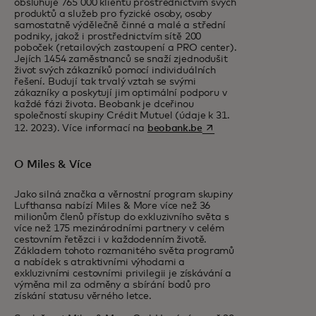
obsluhuje 765 000 klientů prostřednictvím svých
produktů a služeb pro fyzické osoby, osoby
samostatně výdělečně činné a malé a střední
podniky, jakož i prostřednictvím sítě 200
poboček (retailových zastoupení a PRO center).
Jejích 1454 zaměstnanců se snaží zjednodušit
život svých zákazníků pomocí individuálních
řešení. Budují tak trvalý vztah se svými
zákazníky a poskytují jim optimální podporu v
každé fázi života. Beobank je dceřinou
společností skupiny Crédit Mutuel (údaje k 31.
opens in a new tab
12. 2023). Více informací na
beobank.be
O Miles & Více
Jako silná značka a věrnostní program skupiny
Lufthansa nabízí Miles & More více než 36
milionům členů přístup do exkluzivního světa s
více než 175 mezinárodními partnery v celém
cestovním řetězci i v každodenním životě.
Základem tohoto rozmanitého světa programů
a nabídek s atraktivními výhodami a
exkluzivními cestovními privilegii je získávání a
výměna mil za odměny a sbírání bodů pro
získání statusu věrného letce.