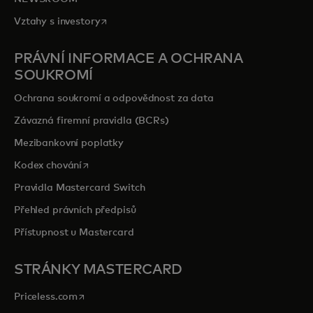
opens in a new tab
Vztahy s investory
PRÁVNÍ INFORMACE A OCHRANA
SOUKROMÍ
Ochrana soukromí a odpovědnost za data
Závazná firemní pravidla (BCRs)
Mezibankovní poplatky
opens in a new tab
Kodex chování
Pravidla Mastercard Switch
Přehled právních předpisů
Přístupnost u Mastercard
STRÁNKY MASTERCARD
opens in a new tab
Priceless.com