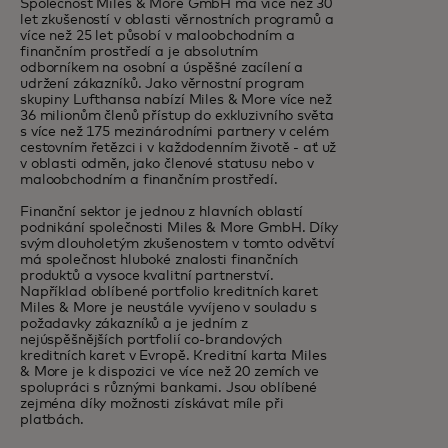
Společnost Miles & More GmbH má více než 30
let zkušeností v oblasti věrnostních programů a
více než 25 let působí v maloobchodním a
finančním prostředí a je absolutním
odborníkem na osobní a úspěšné zacílení a
udržení zákazníků. Jako věrnostní program
skupiny Lufthansa nabízí Miles & More více než
36 milionům členů přístup do exkluzivního světa
s více než 175 mezinárodními partnery v celém
cestovním řetězci i v každodenním životě - ať už
v oblasti odměn, jako členové statusu nebo v
maloobchodním a finančním prostředí.
Finanční sektor je jednou z hlavních oblastí
podnikání společnosti Miles & More GmbH. Díky
svým dlouholetým zkušenostem v tomto odvětví
má společnost hluboké znalosti finančních
produktů a vysoce kvalitní partnerství.
Například oblíbené portfolio kreditních karet
Miles & More je neustále vyvíjeno v souladu s
požadavky zákazníků a je jedním z
nejúspěšnějších portfolií co-brandových
kreditních karet v Evropě. Kreditní karta Miles
& More je k dispozici ve více než 20 zemích ve
spolupráci s různými bankami. Jsou oblíbené
zejména díky možnosti získávat míle při
platbách.