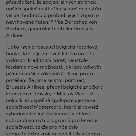
přesvědčeni, že spojení silných stránek
našich společností přinese našim hostům
velkou hodnotu a probudí jejich zájem o
navrhované řešení," říká Dorothea von
Boxberg, generální ředitelka Brussels
Airlines.
"Jako rychle rostoucí belgická retailová
banka, která je zároveň lídrem na trhu
vydávání kreditních karet, neustále
hledáme nové možnosti, jak lépe vyhovět
přáním našich zákazníků. Jsme proto
potěšeni, že jsme se stali partnery
Brussels Airlines, přední belgické značky v
leteckém průmyslu, a Miles & Více. Již
několik let úspěšně spolupracujeme se
společností Mastercard, která si rovněž
vybudovala silné zkušenosti v oblasti
cobrandovaných programů pro letecké
společnosti, takže pro nás bylo
samozřejmým krokem spojit síly v tomto