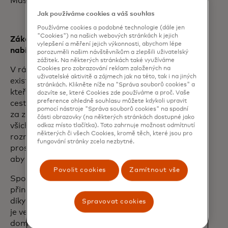
Mastercard pro Belgii a Lucembursko.
Jak používáme cookies a váš souhlas
Používáme cookies a podobné technologie (dále jen
"Cookies") na našich webových stránkách k jejich
Zákazníci mohou využívat atraktivní
vylepšení a měření jejich výkonnosti, abychom lépe
nabídky a služby
porozuměli našim návštěvníkům a zlepšili uživatelský
zážitek. Na některých stránkách také využíváme
Cookies pro zobrazování reklam založených na
V rámci skupiny častých cestujících
uživatelské aktivitě a zájmech jak na této, tak i na jiných
existují různé profily cestujících, od těch,
stránkách. Klikněte níže na "Správa souborů cookies" a
kteří létají každý týden, až po ty, kteří
dozvíte se, které Cookies zde používáme a proč. Vaše
preference ohledně souhlasu můžete kdykoli upravit
cestují příležitostně, ať už služebně, nebo
pomocí nástroje "Správa souborů cookies" na spodní
za zábavou. V nabídce produktů se proto
části obrazovky (na některých stránkách dostupné jako
všichni partneři rozhodli zohlednit
odkaz místo tlačítka). Toto zahrnuje možnost odmítnutí
některých či všech Cookies, kromě těch, které jsou pro
rozmanitost profilů cestujících
fungování stránky zcela nezbytné.
prostřednictvím různých karet a výhod,
aby pokryli celý belgický trh.
Povolit cookies
Zamítnout vše
Společným cílem tohoto partnerství je
přinést zákazníkům přidanou hodnotu
díky flexibilnímu platebnímu řešení, které
Spravovat cookies
je ve velké míře přijímáno obchodníky
doma i v zahraničí, a díky zajímavé míře