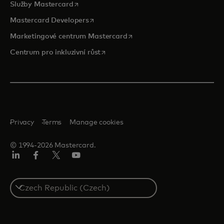
opens in a new tab
Služby Mastercard
opens in a new tab
Mastercard Developers
opens in a new tab
Marketingové centrum Mastercard
opens in a new tab
Centrum pro inkluzivní růst
Privacy
Terms
Manage cookies
© 1994-2026 Mastercard.
Linkedin
Facebook
Twitter/X
Youtube
Select
a
country