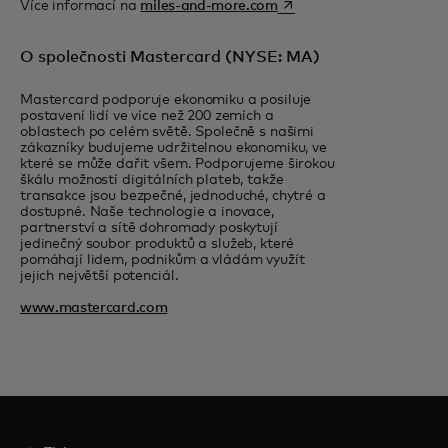
opens in a new tab
Více informací na
miles-and-more.com
O společnosti Mastercard (NYSE: MA)
Mastercard podporuje ekonomiku a posiluje
postavení lidí ve více než 200 zemích a
oblastech po celém světě. Společně s našimi
zákazníky budujeme udržitelnou ekonomiku, ve
které se může dařit všem. Podporujeme širokou
škálu možností digitálních plateb, takže
transakce jsou bezpečné, jednoduché, chytré a
dostupné. Naše technologie a inovace,
partnerství a sítě dohromady poskytují
jedinečný soubor produktů a služeb, které
pomáhají lidem, podnikům a vládám využít
jejich největší potenciál.
www.mastercard.com