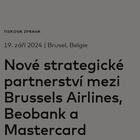
Pro vás
Pro firmy
TISKOVÁ ZPRÁVA
19. září 2024 | Brusel, Belgie
Pro svět
Nové strategické
Pro inovátory
partnerství mezi
Novinky a trendy
Brussels Airlines,
Beobank a
Mastercard