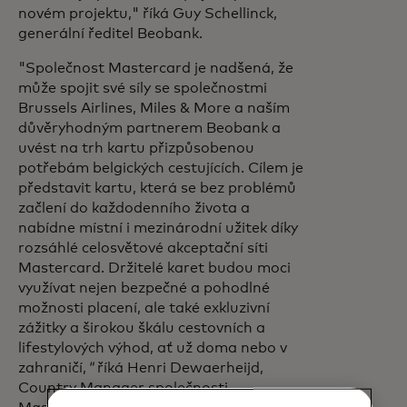
novém projektu,"
říká Guy Schellinck,
generální ředitel Beobank.
"Společnost Mastercard je nadšená, že
může spojit své síly se společnostmi
Brussels Airlines, Miles & More a naším
důvěryhodným partnerem Beobank a
uvést na trh kartu přizpůsobenou
potřebám belgických cestujících. Cílem je
představit kartu, která se bez problémů
začlení do každodenního života a
nabídne místní i mezinárodní užitek díky
rozsáhlé celosvětové akceptační síti
Mastercard. Držitelé karet budou moci
využívat nejen bezpečné a pohodlné
možnosti placení, ale také exkluzivní
zážitky a širokou škálu cestovních a
lifestylových výhod, ať už doma nebo v
zahraničí,
"
říká Henri Dewaerheijd,
Country Manager společnosti