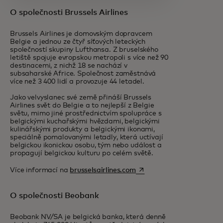
O společnosti Brussels Airlines
Brussels Airlines je domovským dopravcem
Belgie a jednou ze čtyř síťových leteckých
společností skupiny Lufthansa. Z bruselského
letiště spojuje evropskou metropoli s více než 90
destinacemi, z nichž 18 se nachází v
subsaharské Africe. Společnost zaměstnává
více než 3 400 lidí a provozuje 44 letadel.
Jako velvyslanec své země přináší Brussels
Airlines svět do Belgie a to nejlepší z Belgie
světu, mimo jiné prostřednictvím spolupráce s
belgickými kuchařskými hvězdami, belgickými
kulinářskými produkty a belgickými ikonami,
speciálně pomalovanými letadly, která uctívají
belgickou ikonickou osobu, tým nebo událost a
propagují belgickou kulturu po celém světě.
opens in a new tab
Více informací na
brusselsairlines.com
O společnosti Beobank
Beobank NV/SA je belgická banka, která denně