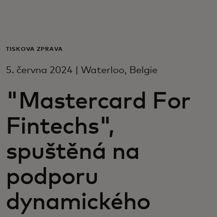
Pro vás
Pro firmy
TISKOVÁ ZPRÁVA
5. června 2024 | Waterloo, Belgie
Pro svět
"Mastercard For
Pro inovátory
Fintechs",
Novinky a trendy
spuštěná na
podporu
dynamického