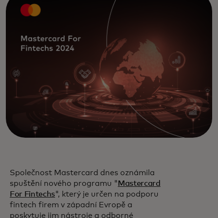
Společnost Mastercard dnes oznámila
spuštění nového programu "
Mastercard
For Fintechs
", který je určen na podporu
fintech firem v západní Evropě a
poskytuje jim nástroje a odborné