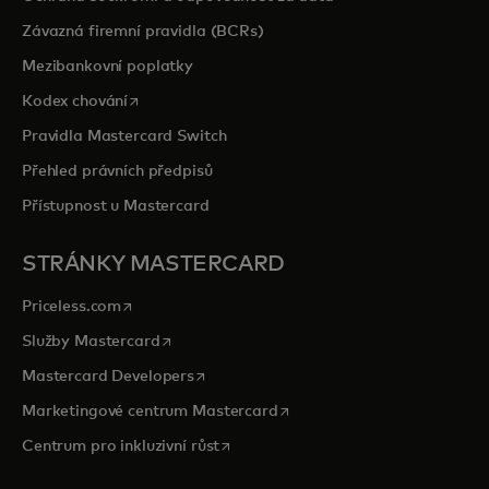
Závazná firemní pravidla (BCRs)
Mezibankovní poplatky
opens in a new tab
Kodex chování
Pravidla Mastercard Switch
Přehled právních předpisů
Přístupnost u Mastercard
STRÁNKY MASTERCARD
opens in a new tab
Priceless.com
opens in a new tab
Služby Mastercard
opens in a new tab
Mastercard Developers
opens in a new tab
Marketingové centrum Mastercard
opens in a new tab
Centrum pro inkluzivní růst