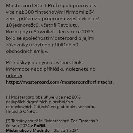
Mastercard Start Path spolupracoval s
více než 380 fintechovými firmami z 54
zemí, přičemž z programu vzešlo více než
10 jednorožců, včetně Revolutu,
Razorpay a Airwallet. Jen v roce 2023
bylo se společností Mastercard a jejími
zákazníky uzavřeno přibližně 50
obchodních smluv.
Přihlášky jsou nyní otevřené. Další
informace nebo přihlášku naleznete na
adrese:
https://mastercard.com/mastercardforfintechs
.
[¹] Mastercard obsluhuje více než 80%
nejlepších digitálních platebních a
nebankovních fintechů na globálním seznamu
fintechů CNBC.
[²] Termíny soutěže "Mastercard For Fintechs":
června 2024
v Paříži
.
Místní akce v Madridu
- 25. září 2024