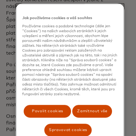
následujících evropských zemí - Belgii,
Francii, Itálii, Lucembursku, Nizozemsku,
Jak používáme cookies a váš souhlas
Španělsku a Portugalsku - v oblasti
plateb, Web3 a blockchainu, nových
Používáme cookies a podobné technologie (dále jen
"Cookies") na našich webových stránkách k jejich
platebních toků, bankovnictví & malých a
vylepšení a měření jejich výkonnosti, abychom lépe
středních podniků, vestavěného
porozuměli našim návštěvníkům a zlepšili uživatelský
zážitek. Na některých stránkách také využíváme
financování a/nebo udržitelných
Cookies pro zobrazování reklam založených na
technologií.
uživatelské aktivitě a zájmech jak na této, tak i na jiných
stránkách. Klikněte níže na "Správa souborů cookies" a
Po úvodním výběru se účastníci evropské
dozvíte se, které Cookies zde používáme a proč. Vaše
preference ohledně souhlasu můžete kdykoli upravit
soutěže zúčastní čtyř místních soutěží,
pomocí nástroje "Správa souborů cookies" na spodní
které se budou konat od června do října v
části obrazovky (na některých stránkách dostupné jako
Paříži, Madridu, Miláně a Amsterdamu²,
odkaz místo tlačítka). Toto zahrnuje možnost odmítnutí
některých či všech Cookies, kromě těch, které jsou pro
přičemž v každém městě bude soutěžit
fungování stránky zcela nezbytné.
osm fintechů, z nichž budou vybráni dva
místní vítězové.
Povolit cookies
Zamítnout vše
Osm místních vítězů se pak utká ve
finále, které se uskuteční na konci roku v
Paříži.
Spravovat cookies