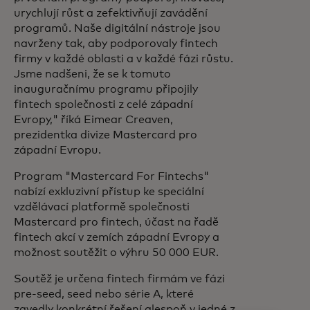
urychlují růst a zefektivňují zavádění
programů. Naše digitální nástroje jsou
navrženy tak, aby podporovaly fintech
firmy v každé oblasti a v každé fázi růstu.
Jsme nadšeni, že se k tomuto
inauguračnímu programu připojily
fintech společnosti z celé západní
Evropy,"
říká Eimear Creaven,
prezidentka divize Mastercard pro
západní Evropu.
Program "Mastercard For Fintechs"
nabízí exkluzivní přístup ke speciální
vzdělávací platformě společnosti
Mastercard pro fintech, účast na řadě
fintech akcí v zemích západní Evropy a
možnost soutěžit o výhru 50 000 EUR.
Soutěž je určena fintech firmám ve fázi
pre-seed, seed nebo série A, které
zavedly konkrétní řešení alespoň v jedné z