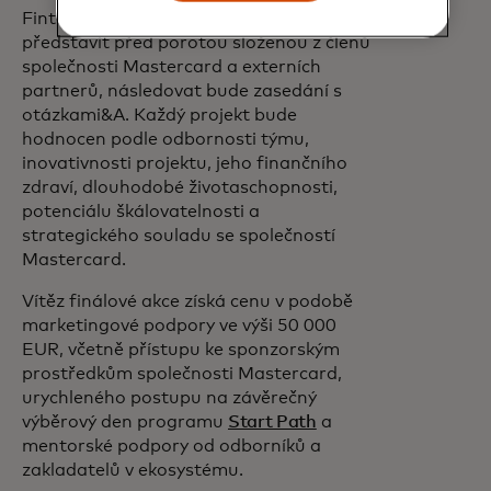
Fintechové budou muset své projekty
představit před porotou složenou z členů
společnosti Mastercard a externích
partnerů, následovat bude zasedání s
otázkami&A. Každý projekt bude
hodnocen podle odbornosti týmu,
inovativnosti projektu, jeho finančního
zdraví, dlouhodobé životaschopnosti,
potenciálu škálovatelnosti a
strategického souladu se společností
Mastercard.
Vítěz finálové akce získá cenu v podobě
marketingové podpory ve výši 50 000
EUR, včetně přístupu ke sponzorským
prostředkům společnosti Mastercard,
urychleného postupu na závěrečný
výběrový den programu
Start Path
a
mentorské podpory od odborníků a
zakladatelů v ekosystému.