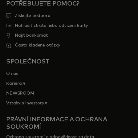
POTŘEBUJETE POMOC?
Získejte podporu
Nahlásit ztrátu nebo odcizení karty
Najít bankomat
Často kladené otázky
SPOLEČNOST
O nás
opens in a new tab
Kariéra
NEWSROOM
opens in a new tab
Vztahy s investory
PRÁVNÍ INFORMACE A OCHRANA
SOUKROMÍ
Ochrana soukromí a odpovědnost za data