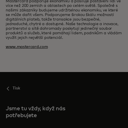
Mastercard podporuje ekonomiku a posiluje postavení lidí ve
více než 200 zemích a oblastech po celém světě. Společně s
našimi zákazníky budujeme udržitelnou ekonomiku, ve které
se může dařit všem. Podporujeme širokou škálu možností
digitálních plateb, takže transakce jsou bezpečné,
jednoduché, chytré a dostupné. Naše technologie a inovace,
partnerství a sítě dohromady poskytují jedinečný soubor
produktů a služeb, které pomáhají lidem, podnikům a vládám
využít jejich největší potenciál.
www.mastercard.com
Tisk
Jsme tu vždy, když nás
potřebujete