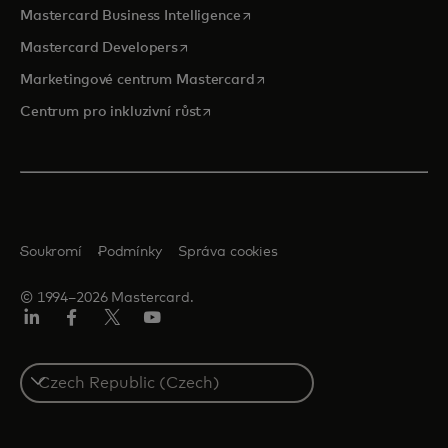
opens in a new tab
Mastercard Business Intelligence
opens in a new tab
Mastercard Developers
opens in a new tab
Marketingové centrum Mastercard
opens in a new tab
Centrum pro inkluzivní růst
Soukromí
Podmínky
Správa cookies
© 1994–2026 Mastercard.
Linkedin
Facebook
Twitter/X
Youtube
Select
a
country