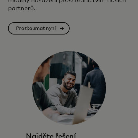
modely nasazení prostřednictvím našich
partnerů.
Prozkoumat nyní
Najděte řešení