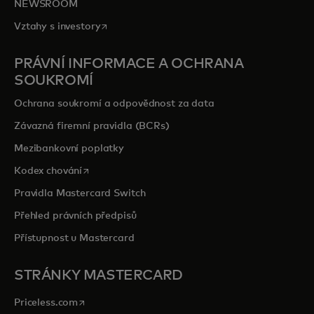
NEWSROOM
opens in a new tab
Vztahy s investory
PRÁVNÍ INFORMACE A OCHRANA
SOUKROMÍ
Ochrana soukromí a odpovědnost za data
Závazná firemní pravidla (BCRs)
Mezibankovní poplatky
opens in a new tab
Kodex chování
Pravidla Mastercard Switch
Přehled právních předpisů
Přístupnost u Mastercard
STRÁNKY MASTERCARD
opens in a new tab
Priceless.com