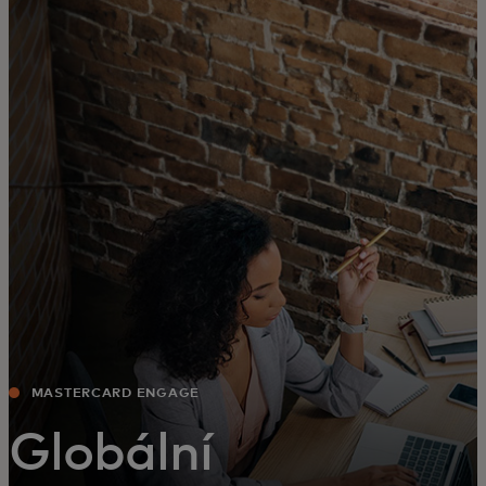
Pro vás
Pro firmy
Pro svět
Pro inovátory
Novinky a trendy
MASTERCARD ENGAGE
Globální