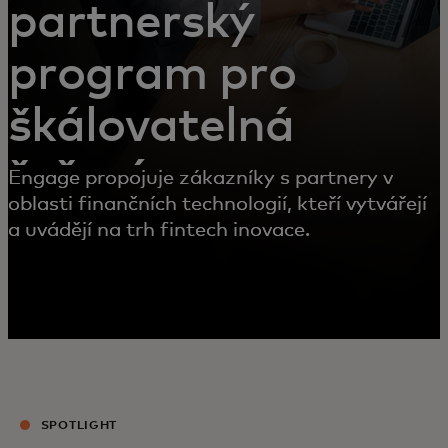
partnerský
program pro
škálovatelná
řešení
Engage propojuje zákazníky s partnery v
oblasti finančních technologií, kteří vytvářejí
a uvádějí na trh fintech inovace.
SPOTLIGHT