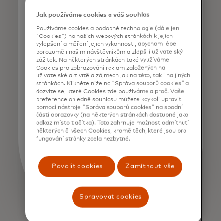
Olivier Sery
Jak používáme cookies a váš souhlas
Digital Solutions
Giesecke+Devrient
Používáme cookies a podobné technologie (dále jen
"Cookies") na našich webových stránkách k jejich
vylepšení a měření jejich výkonnosti, abychom lépe
porozuměli našim návštěvníkům a zlepšili uživatelský
zážitek. Na některých stránkách také využíváme
Cookies pro zobrazování reklam založených na
uživatelské aktivitě a zájmech jak na této, tak i na jiných
stránkách. Klikněte níže na "Správa souborů cookies" a
dozvíte se, které Cookies zde používáme a proč. Vaše
preference ohledně souhlasu můžete kdykoli upravit
pomocí nástroje "Správa souborů cookies" na spodní
části obrazovky (na některých stránkách dostupné jako
odkaz místo tlačítka). Toto zahrnuje možnost odmítnutí
některých či všech Cookies, kromě těch, které jsou pro
fungování stránky zcela nezbytné.
Povolit cookies
Zamítnout vše
Spravovat cookies