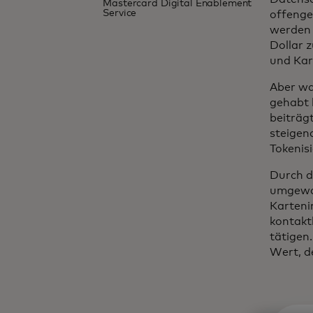
Mastercard Digital Enablement
Service
offenge
werden 
Dollar 
und Kar
Aber wa
gehabt 
beiträgt
steigen
Tokenis
Durch d
umgewan
Karteni
kontakt
tätigen
Wert, de