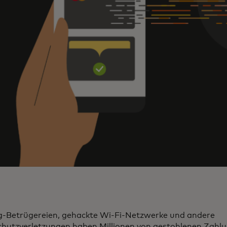
g-Betrügereien, gehackte Wi-Fi-Netzwerke und andere
hutzverletzungen haben Millionen von gestohlenen Zah