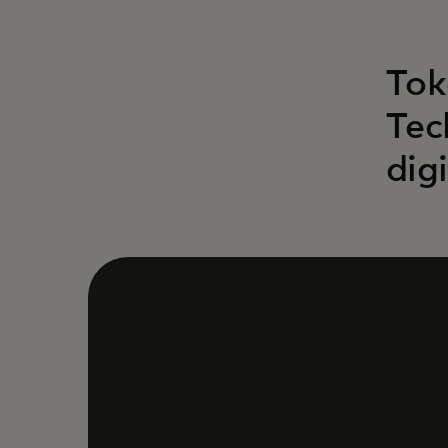
Tok
Tec
dig