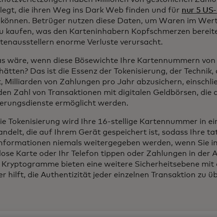
legt, die ihren Weg ins Dark Web finden und für
nur 5 US-
können. Betrüger nutzen diese Daten, um Waren im Wer
zu kaufen, was den Karteninhabern Kopfschmerzen bereit
tenausstellern enorme Verluste verursacht.
s wäre, wenn diese Bösewichte Ihre Kartennummern von 
hätten? Das ist die Essenz der Tokenisierung, der Technik,
, Milliarden von Zahlungen pro Jahr abzusichern, einschli
den Zahl von Transaktionen mit digitalen Geldbörsen, die 
ierungsdienste ermöglicht werden.
ie Tokenisierung wird Ihre 16-stellige Kartennummer in 
delt, die auf Ihrem Gerät gespeichert ist, sodass Ihre ta
nformationen niemals weitergegeben werden, wenn Sie im
lose Karte oder Ihr Telefon tippen oder Zahlungen in der 
. Kryptogramme bieten eine weitere Sicherheitsebene mit 
r hilft, die Authentizität jeder einzelnen Transaktion zu ü