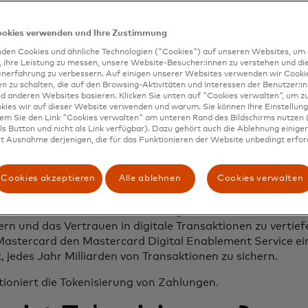
okenisierung
ookies verwenden und Ihre Zustimmung
tōk(ə)n/ • Substantiv
den Cookies und ähnliche Technologien ("Cookies") auf unseren Websites, um 
, ihre Leistung zu messen, unsere Website-Besucher:innen zu verstehen und di
etwas, das dazu dient, eine Tatsache, ein Ereignis, ein
enerfahrung zu verbessern. Auf einigen unserer Websites verwenden wir Cook
Gefühl usw. darzustellen oder anzuzeigen; Zeichen
 zu schalten, die auf den Browsing-Aktivitäten und Interessen der Benutzer:in
ein charakteristisches Indiz oder Kennzeichen für etwas
d anderen Websites basieren. Klicken Sie unten auf "Cookies verwalten", um zu
Beweise oder Beweise
kies wir auf dieser Website verwenden und warum. Sie können Ihre Einstellung
dem Sie den Link "Cookies verwalten" am unteren Rand des Bildschirms nutzen (
s Button und nicht als Link verfügbar). Dazu gehört auch die Ablehnung einiger 
t Ausnahme derjenigen, die für das Funktionieren der Website unbedingt erford
Cookies akzeptieren
Alle ablehnen
Cookies verwalten
e Zahlungen sind heute allgegenwärtig, aber vor einem J
 Einzelhandelsumsätze auf diese Weise abgewickelt. Im J
ard und andere den Tokenisierungsstandard ein, um die S
ern und das Vertrauen in digitale Transaktionen zu vertie
Mastercard den Mastercard Digital Enablement Service ei
, jedes Jahr Milliarden von Transaktionen zu sichern.
tioniert die Tokenisierung von Zahlungen.