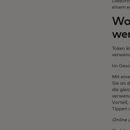
Dadurch
einem e
Wo 
we
Token k
verwend
Im Gesc
Mit ein
Sie an 
die gle
verwend
Vorteil
Tippen 
Online 