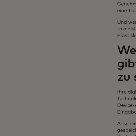
Genehmi
eine Tra
Und wen
tokenis
Plastikk
Wel
gib
zu 
Ihre di
Technol
Device-
Eingabe
Anschli
gespeic