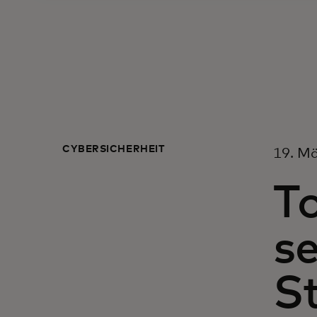
CYBERSICHERHEIT
19. M
To
s
S