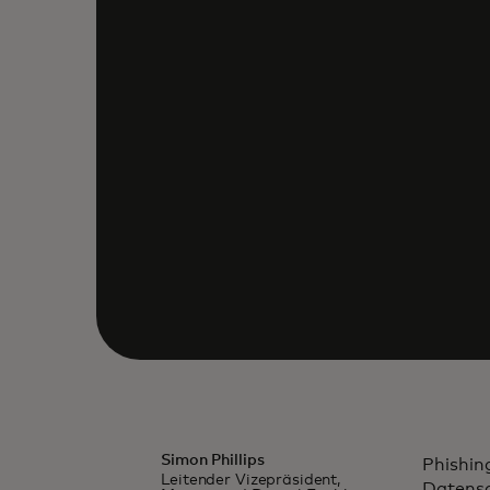
Simon Phillips
Phishin
Leitender Vizepräsident,
Datensc