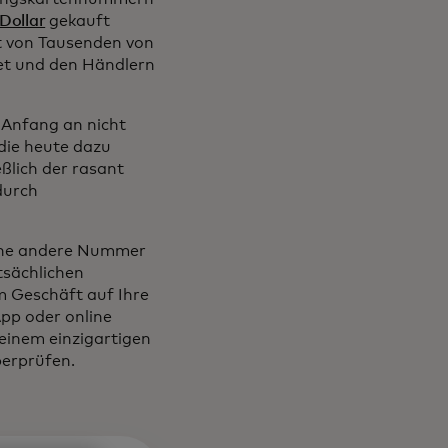
Dollar
gekauft
t von Tausenden von
et und den Händlern
Anfang an nicht
 die heute dazu
eßlich der rasant
durch
eine andere Nummer
tsächlichen
 Geschäft auf Ihre
App oder online
einem einzigartigen
berprüfen.