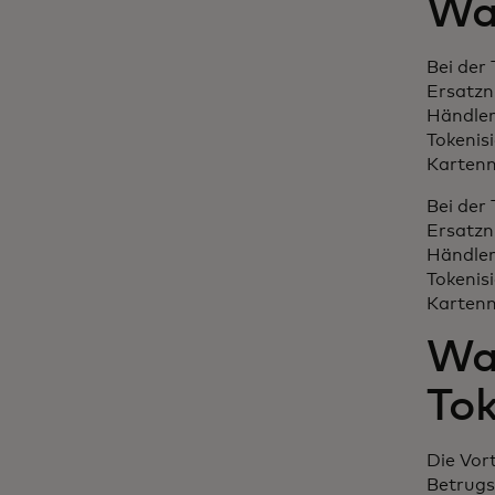
Was
Bei der
Ersatzn
Händlers
Tokenis
Kartenn
Bei der
Ersatzn
Händlers
Tokenis
Kartenn
Was
Tok
Die Vort
Betrugsr