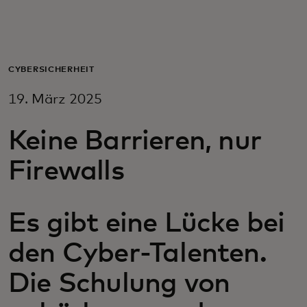
Für Sie
Für Unternehmen
CYBERSICHERHEIT
19. März 2025
Für die Welt
Keine Barrieren, nur
Für Innovatoren
Firewalls
Neuigkeiten und Trends
Es gibt eine Lücke bei
den Cyber-Talenten.
Die Schulung von