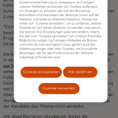
Nutzer:innenerfahrung zu verbessern. Auf einigen
haben, Arbeit zu finden. Dingle hat zwei gehörlose
unserer Websites verwenden wir Cookies außerdem,
Schwestern, so dass der Kommentar in der Nähe ihres
um Anzeigen zu schalten, die auf den Browsing-
Aktivitäten und Interessen der Benutzer:innen auf der
Zuhauses einschlug.
Website und anderen Websites basieren. Klicken Sie
unten auf "Cookies verwalten", um zu erfahren, welche
"Es hat mich so wütend gemacht, dass ich
Cookies wir auf dieser Website verwenden und warum.
beschlossen habe, den Schwerpunkt meines
Sie können Ihre Einstellungen jederzeit ändern, indem
Sie den Link "Cookies verwalten" am unteren Rand des
Programms zu ändern", sagt Dingle. "Ich habe es in
Bildschirms nutzen (auf einigen Websites als Button
DEAFCYBERCON umbenannt."
und nicht als Link verfügbar). Dazu gehört auch die
Ablehnung einiger oder aller Cookies, mit Ausnahme
derjenigen, die für das Funktionieren der Website
Sie lernte schnell, dass von den 11 Millionen Menschen
unbedingt erforderlich sind.
in den USA, die gehörlos oder sehr schwerhörig sind,
wird in einer neuen Registerka
nur 54 % erwerbstätig sind
. Gehörlose Bewerber
sehen sich bei Vorstellungsgesprächen mit gewaltigen
Cookies akzeptieren
Alle ablehnen
Fallstricken konfrontiert – fehlerhafte Untertitel,
Gebärdensprachdolmetscher, die sich nicht gut genug
Cookies verwalten
mit Computerterminologie auskennen, um genau zu
übersetzen, Interviewer, die davon ausgehen, dass die
daraus resultierende Unbeholfenheit bedeutet, dass
der Kandidat das Thema nicht versteht.
Um diese Barrieren abzubauen, bietet die