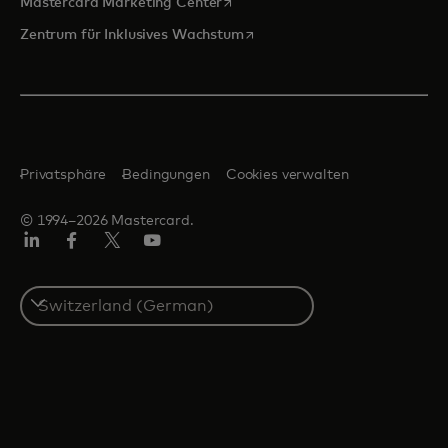
wird in einer neuen Registerkarte
Mastercard Marketing Center
wird in einer neuen Registerka
Zentrum für Inklusives Wachstum
Privatsphäre
Bedingungen
Cookies verwalten
© 1994–2026 Mastercard.
Linkedin
Facebook
Twitter/X
Youtube
Select
a
country