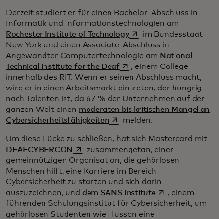
Derzeit studiert er für einen Bachelor-Abschluss in
Informatik und Informationstechnologien am
wird in einer neuen Regi
Rochester Institute of Technology
im Bundesstaat
New York und einen Associate-Abschluss in
Angewandter Computertechnologie am
National
wird in einer neuen Registe
Technical Institute for the Deaf
, einem College
innerhalb des RIT. Wenn er seinen Abschluss macht,
wird er in einen Arbeitsmarkt eintreten, der hungrig
nach Talenten ist, da 67 % der Unternehmen auf der
ganzen Welt einen
moderaten bis kritischen Mangel an
wird in einer neuen Registerk
Cybersicherheitsfähigkeiten
melden.
Um diese Lücke zu schließen, hat sich Mastercard mit
wird in einer neuen Registerkarte geöff
DEAFCYBERCON
zusammengetan, einer
gemeinnützigen Organisation, die gehörlosen
Menschen hilft, eine Karriere im Bereich
Cybersicherheit zu starten und sich darin
wird in einer neu
auszuzeichnen, und
dem SANS Institute
, einem
führenden Schulungsinstitut für Cybersicherheit, um
gehörlosen Studenten wie Husson eine