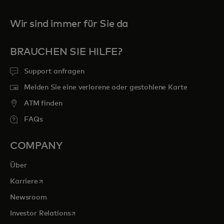
Wir sind immer für Sie da
BRAUCHEN SIE HILFE?
Support anfragen
Melden Sie eine verlorene oder gestohlene Karte
ATM finden
FAQs
COMPANY
Über
wird in einer neuen Registerkarte geöffnet
Karriere
Newsroom
wird in einer neuen Registerkarte geöffnet
Investor Relations