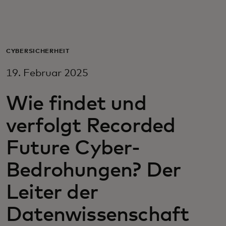
Für Sie
Für Unternehmen
CYBERSICHERHEIT
19. Februar 2025
Für die Welt
Wie findet und
Für Innovatoren
verfolgt Recorded
Future Cyber-
Neuigkeiten und Trends
Bedrohungen? Der
Leiter der
Datenwissenschaft