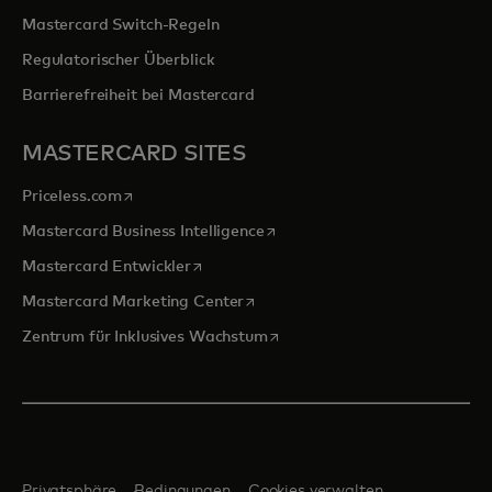
Mastercard Switch-Regeln
Regulatorischer Überblick
Barrierefreiheit bei Mastercard
MASTERCARD SITES
wird in einer neuen Registerkarte geöffnet
Priceless.com
wird in einer neuen Registerka
Mastercard Business Intelligence
wird in einer neuen Registerkarte geöffn
Mastercard Entwickler
wird in einer neuen Registerkarte
Mastercard Marketing Center
wird in einer neuen Registerka
Zentrum für Inklusives Wachstum
Privatsphäre
Bedingungen
Cookies verwalten