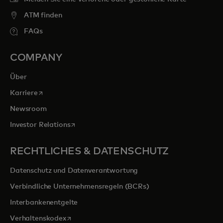
ATM finden
FAQs
COMPANY
Über
wird in einer neuen Registerkarte geöffnet
Karriere
Newsroom
wird in einer neuen Registerkarte geöffnet
Investor Relations
RECHTLICHES & DATENSCHUTZ
Datenschutz und Datenverantwortung
Verbindliche Unternehmensregeln (BCRs)
Interbankenentgelte
wird in einer neuen Registerkarte geöffnet
Verhaltenskodex