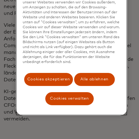
unserer Websites verwenden wir Cookies außerdem,
neuen Daten, wodurch die Erkennungsgenauigkeit
um Anzeigen zu schalten, die auf den Browsing-
Aktivitäten und Interessen der Benutzer:innen auf der
und Reaktionsgeschwindigkeit verbessert werden.
Website und anderen Websites basieren. Klicken Sie
unten auf "Cookies verwalten", um zu erfahren, welche
Viele KI-Dienste können auch bei der Überwachung
Cookies wir auf dieser Website verwenden und warum.
der Einhaltung sich ständig ändernder gesetzlicher
Sie können Ihre Einstellungen jederzeit ändern, indem
Sie den Link "Cookies verwalten" am unteren Rand des
Anforderungen helfen. Die Sicherstellung der
Bildschirms nutzen (auf einigen Websites als Button
Compliance in globalen Unternehmen ist in der Regel
und nicht als Link verfügbar). Dazu gehört auch die
manuell und zeitintensiv und erfordert spezielles
Ablehnung einiger oder aller Cookies, mit Ausnahme
derjenigen, die für das Funktionieren der Website
Fachwissen. Und selbst dann sind die Versuche, blinde
unbedingt erforderlich sind.
Flecken aufzudecken, insbesondere bei Lieferketten,
länderspezifischen Vorschriften und
Cookies akzeptieren
Alle ablehnen
Datenlokalisierung, oft unvollkommen.
KI-gesteuerte Echtzeit-Scans von regulatorischen
Daten und die Modellierung von Szenariorisiken helfen
Cookies verwalten
CFOs, Compliance-Schwachstellen zu identifizieren
und Verstöße, Strafen und Reputationsschäden zu
vermeiden.