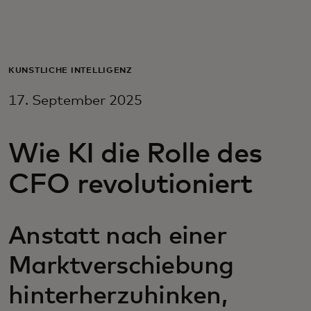
Für Sie
Für Unternehmen
KÜNSTLICHE INTELLIGENZ
17. September 2025
Für die Welt
Wie KI die Rolle des
Für Innovatoren
CFO revolutioniert
Neuigkeiten und Trends
Anstatt nach einer
Marktverschiebung
hinterherzuhinken,