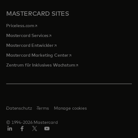
MASTERCARD SITES
wird in einer neuen Registerkarte geöffnet
Priceless.com
wird in einer neuen Registerkarte geöffnet
Mastercard Services
wird in einer neuen Registerkarte geöffn
Mastercard Entwickler
wird in einer neuen Registerkarte
Mastercard Marketing Center
wird in einer neuen Registerka
Zentrum für Inklusives Wachstum
Datenschutz
Terms
Manage cookies
© 1994-2026 Mastercard
Linkedin
Facebook
Twitter/X
Youtube