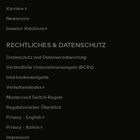
wird in einer neuen Registerkarte geöffnet
Karriere
Newsroom
wird in einer neuen Registerkarte geöffnet
Investor Relations
RECHTLICHES & DATENSCHUTZ
Datenschutz und Datenverantwortung
Verbindliche Unternehmensregeln (BCRs)
Interbankenentgelte
wird in einer neuen Registerkarte geöffnet
Verhaltenskodex
Mastercard Switch-Regeln
Regulatorischer Überblick
wird in einer neuen Registerkarte geöffnet
Privacy - English
wird in einer neuen Registerkarte geöffnet
Privacy - Italian
Impressum