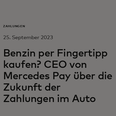
Für Sie
Für Unternehmen
ZAHLUNGEN
25. September 2023
Für die Welt
Benzin per Fingertipp
Für Innovatoren
kaufen? CEO von
Mercedes Pay über die
Neuigkeiten und Trends
Zukunft der
Zahlungen im Auto