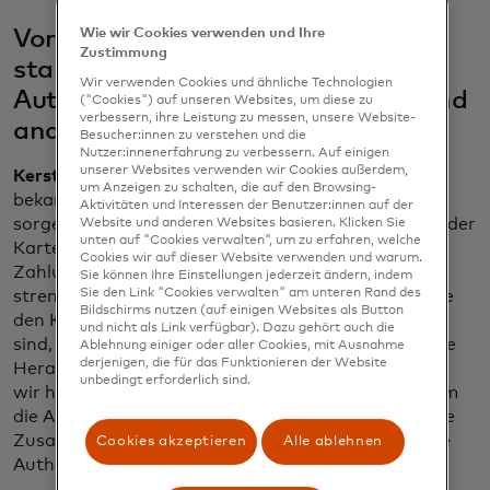
Wie wir Cookies verwenden und Ihre
Vor welchen Herausforderungen
Zustimmung
stand Mercedes-Benz bei der
Wir verwenden Cookies und ähnliche Technologien
Authentifizierung von Zahlungen und
("Cookies") auf unseren Websites, um diese zu
verbessern, ihre Leistung zu messen, unsere Website-
anderen digitalen Geräten?
Besucher:innen zu verstehen und die
Nutzer:innenerfahrung zu verbessern. Auf einigen
unserer Websites verwenden wir Cookies außerdem,
Kersten:
Unsere Autos sind für ihre Sicherheit
um Anzeigen zu schalten, die auf den Browsing-
bekannt. Dasselbe gilt für unsere Zahlungen. Wir
Aktivitäten und Interessen der Benutzer:innen auf der
sorgen beispielsweise für eine sichere Speicherung der
Website und anderen Websites basieren. Klicken Sie
unten auf "Cookies verwalten", um zu erfahren, welche
Kartendaten und halten alle Vorschriften zur
Cookies wir auf dieser Website verwenden und warum.
Zahlungsauthentifizierung ein. In Europa gelten
Sie können Ihre Einstellungen jederzeit ändern, indem
Sie den Link "Cookies verwalten" am unteren Rand des
strenge Regeln für die Kundenauthentifizierung, die
Bildschirms nutzen (auf einigen Websites als Button
den Kunden schützen, aber nicht darauf ausgelegt
und nicht als Link verfügbar). Dazu gehört auch die
sind, das Kundenerlebnis zu verbessern. Das war die
Ablehnung einiger oder aller Cookies, mit Ausnahme
derjenigen, die für das Funktionieren der Website
Herausforderung, die wir bewältigen mussten, und
unbedingt erforderlich sind.
wir haben mit Mastercard zusammengearbeitet, um
die Authentifizierung zu vereinfachen. Durch unsere
Zusammenarbeit können wir nun eine biometrische
Cookies akzeptieren
Alle ablehnen
Authentifizierung im Auto anbieten.