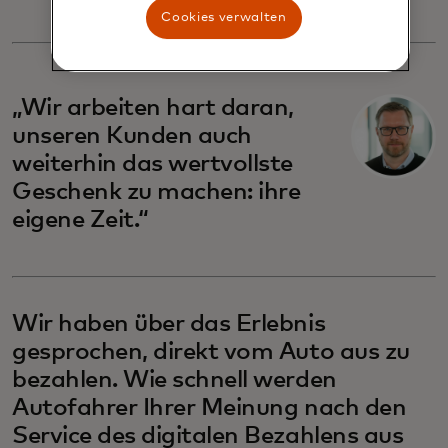
Cookies verwalten
„Wir arbeiten hart daran,
unseren Kunden auch
weiterhin das wertvollste
Geschenk zu machen: ihre
eigene Zeit.“
Wir haben über das Erlebnis
gesprochen, direkt vom Auto aus zu
bezahlen. Wie schnell werden
Autofahrer Ihrer Meinung nach den
Service des digitalen Bezahlens aus