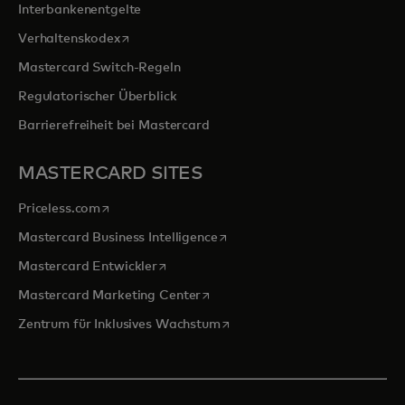
Interbankenentgelte
wird in einer neuen Registerkarte geöffnet
Verhaltenskodex
Mastercard Switch-Regeln
Regulatorischer Überblick
Barrierefreiheit bei Mastercard
MASTERCARD SITES
wird in einer neuen Registerkarte geöffnet
Priceless.com
wird in einer neuen Registerka
Mastercard Business Intelligence
wird in einer neuen Registerkarte geöffn
Mastercard Entwickler
wird in einer neuen Registerkarte
Mastercard Marketing Center
wird in einer neuen Registerka
Zentrum für Inklusives Wachstum