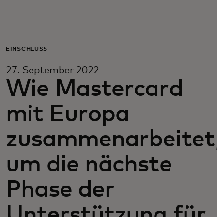
Für Sie
Für Unternehmen
EINSCHLUSS
27. September 2022
Für die Welt
Wie Mastercard
mit Europa
Für Innovatoren
zusammenarbeitet
Neuigkeiten und Trends
um die nächste
Phase der
Unterstützung für