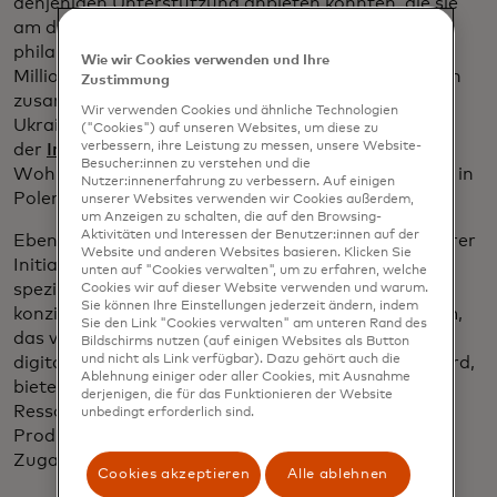
denjenigen Unterstützung anbieten konnten, die sie
am dringendsten benötigen. Durch ein
philanthropisches Engagement in Höhe von 1,9
Wie wir Cookies verwenden und Ihre
Millionen US-Dollar haben wir uns mit Programmen
Zustimmung
zusammengetan – wie dem Programm "Rebuilding
Wir verwenden Cookies und ähnliche Technologien
Ukrainian Businesses - Entrepreneurial Women"
("Cookies") auf unseren Websites, um diese zu
verbessern, ihre Leistung zu messen, unsere Website-
der
Impact Foundation
–, das die Stabilität und das
Besucher:innen zu verstehen und die
Wohlergehen der vertriebenen Ukrainer, die derzeit in
Nutzer:innenerfahrung zu verbessern. Auf einigen
Polen leben, fördert.
unserer Websites verwenden wir Cookies außerdem,
um Anzeigen zu schalten, die auf den Browsing-
Aktivitäten und Interessen der Benutzer:innen auf der
Ebenso haben wir im Juni eine spezielle Säule unserer
Website und anderen Websites basieren. Klicken Sie
Initiative
„Mastercard Start Path“
angekündigt
, die
unten auf "Cookies verwalten", um zu erfahren, welche
speziell für ukrainische Fintechs und Unternehmer
Cookies wir auf dieser Website verwenden und warum.
Sie können Ihre Einstellungen jederzeit ändern, indem
konzipiert wurde. Dieses sechsmonatige Programm,
Sie den Link "Cookies verwalten" am unteren Rand des
das von der Nationalbank und dem Ministerium für
Bildschirms nutzen (auf einigen Websites als Button
und nicht als Link verfügbar). Dazu gehört auch die
digitale Transformation der Ukraine unterstützt wird,
Ablehnung einiger oder aller Cookies, mit Ausnahme
bietet fünf ukrainischen Start-ups Mentoring und
derjenigen, die für das Funktionieren der Website
Ressourcen. Sie profitieren von direkter
unbedingt erforderlich sind.
Produktunterstützung, Story-Entwicklung und
Zugang zu vertrauenswürdigen Verbindungen.
Cookies akzeptieren
Alle ablehnen