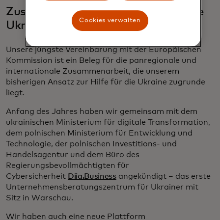
Zusammenarbeit mit Europa für die
Cookies verwalten
Ukraine
Unsere jüngste Vereinbarung mit der Europäischen
Kommission ist ein Beleg für die panregionale und
internationale Zusammenarbeit, die unserem
bisherigen Ansatz zur Hilfe für die Ukraine zugrunde
liegt.
Anfang des Jahres haben wir gemeinsam mit dem
ukrainischen Ministerium für digitale Transformation,
dem polnischen Ministerium für Entwicklung und
Technologie, der polnischen Investitions- und
Handelsagentur und dem Büro des
Regierungsbevollmächtigten für
Cybersicherheit
Diia.Business
angekündigt – das erste
Unternehmensberatungszentrum für Ukrainer mit
Sitz in Warschau.
Wir haben auch eine neue Plattform