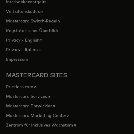
Interbankenentgelte
wird in einer neuen Registerkarte geöffnet
Verhaltenskodex
Mastercard Switch-Regeln
Regulatorischer Überblick
wird in einer neuen Registerkarte geöffnet
Privacy - English
wird in einer neuen Registerkarte geöffnet
Privacy - Italian
Impressum
MASTERCARD SITES
wird in einer neuen Registerkarte geöffnet
Priceless.com
wird in einer neuen Registerkarte geöffnet
Mastercard Services
wird in einer neuen Registerkarte geöffn
Mastercard Entwickler
wird in einer neuen Registerkarte
Mastercard Marketing Center
wird in einer neuen Registerka
Zentrum für Inklusives Wachstum