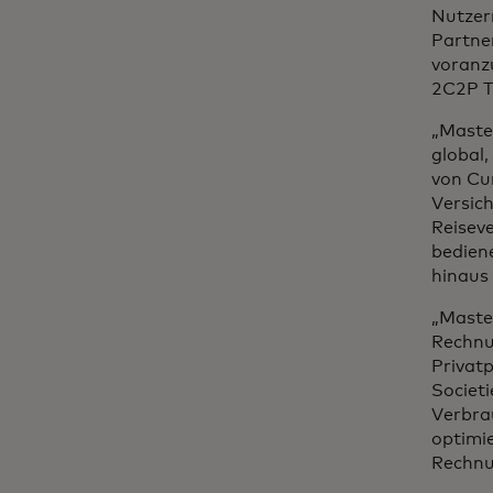
Nutzern
Partne
voranz
2C2P T
„Maste
global
von Cur
Versic
Reiseve
bedien
hinaus
„Maste
Rechnu
Privat
Societ
Verbra
optimie
Rechnu