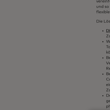
vereinf
und so 
flexibl
Die Lö
Di
Z
W
T
k
Be
V
Re
B
C
ei
Z
D
g
p