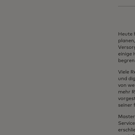
Heute
planen
Versor
einige
begren
Viele 
und di
von we
mehr R
vorgest
seiner
Masterc
Servic
erschl