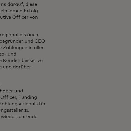
ns darauf, diese
meinsamen Erfolg
utive Officer von
regional als auch
itbegründer und CEO
e Zahlungen in allen
to- und
re Kunden besser zu
a und darüber
s
nhaber und
Officer, Funding
Zahlungserlebnis für
ngssteller zu
, wiederkehrende