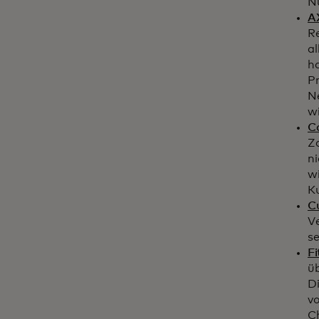
N
A
R
a
h
P
Ne
w
C
Z
ni
w
K
C
Ve
se
F
üb
Di
vo
C