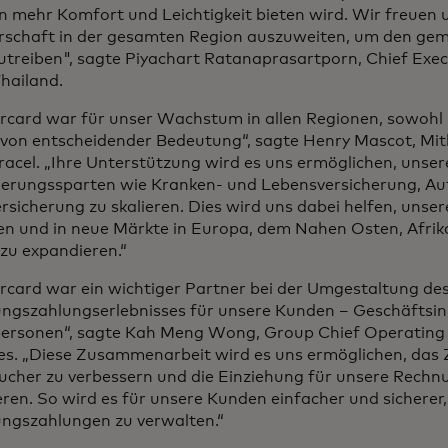
 mehr Komfort und Leichtigkeit bieten wird. Wir freuen u
rschaft in der gesamten Region auszuweiten, um den ge
utreiben", sagte Piyachart Ratanaprasartporn, Chief Exec
hailand.
rcard war für unser Wachstum in allen Regionen, sowohl 
, von entscheidender Bedeutung“, sagte Henry Mascot, M
acel. „Ihre Unterstützung wird es uns ermöglichen, unser
herungssparten wie Kranken- und Lebensversicherung, Au
rsicherung zu skalieren. Dies wird uns dabei helfen, unse
en und in neue Märkte in Europa, dem Nahen Osten, Afrik
 zu expandieren.“
rcard war ein wichtiger Partner bei der Umgestaltung de
ngszahlungserlebnisses für unsere Kunden – Geschäftsi
personen“, sagte Kah Meng Wong, Group Chief Operating 
ies. „Diese Zusammenarbeit wird es uns ermöglichen, das 
ucher zu verbessern und die Einziehung für unsere Rechnu
ren. So wird es für unsere Kunden einfacher und sicherer
ngszahlungen zu verwalten.“