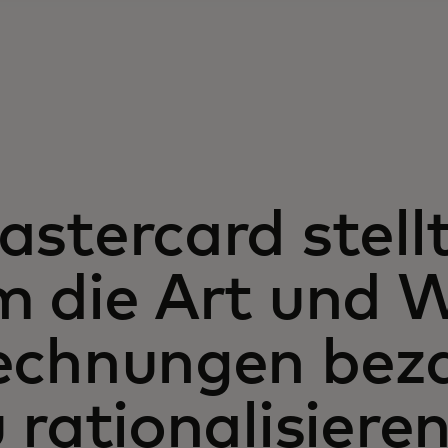
stercard stellt 
 die Art und W
echnungen beza
 rationalisiere