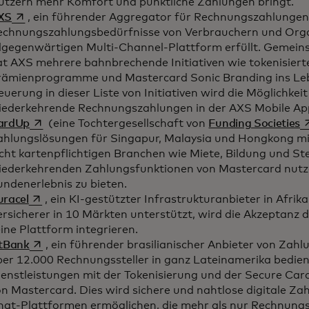
utzern mehr Komfort und pünktliche Zahlungen bringt.
wird in einer neuen Registerkarte geöffnet
XS
, ein führender Aggregator für Rechnungszahlungen 
echnungszahlungsbedürfnisse von Verbrauchern und Orga
llgegenwärtigen Multi-Channel-Plattform erfüllt. Gemei
at AXS mehrere bahnbrechende Initiativen wie tokenisiert
rämienprogramme und Mastercard Sonic Branding ins Leb
uerung in dieser Liste von Initiativen wird die Möglichkeit 
iederkehrende Rechnungszahlungen in der AXS Mobile Ap
wird in einer neuen Registerkarte geöffnet
w
ardUp
(eine Tochtergesellschaft von
Funding Societies
ahlungslösungen für Singapur, Malaysia und Hongkong m
cht kartenpflichtigen Branchen wie Miete, Bildung und Ste
iederkehrenden Zahlungsfunktionen von Mastercard nutze
undenerlebnis zu bieten.
wird in einer neuen Registerkarte geöffnet
uracel
, ein KI-gestützter Infrastrukturanbieter in Afrika
rsicherer in 10 Märkten unterstützt, wird die Akzeptanz d
ine Plattform integrieren.
wird in einer neuen Registerkarte geöffnet
itBank
, ein führender brasilianischer Anbieter von Zahl
er 12.000 Rechnungssteller in ganz Lateinamerika bedient
enstleistungen mit der Tokenisierung und der Secure Card
n Mastercard. Dies wird sichere und nahtlose digitale Za
hat-Plattformen ermöglichen, die mehr als nur Rechnung