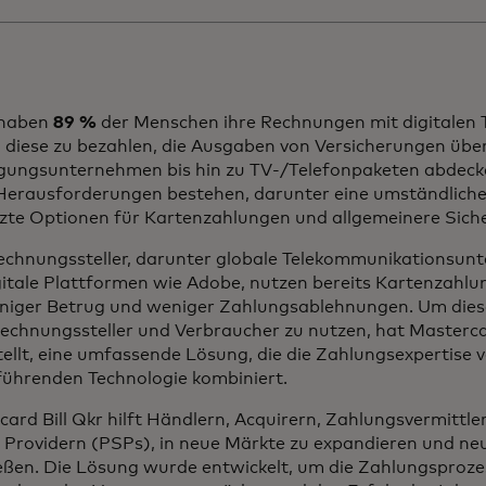
 haben
89 %
der Menschen ihre Rechnungen mit digitalen T
, diese zu bezahlen, die Ausgaben von Versicherungen übe
gungsunternehmen bis hin zu TV-/Telefonpaketen abdecke
 Herausforderungen bestehen, darunter eine umständlich
zte Optionen für Kartenzahlungen und allgemeinere Sic
Rechnungssteller, darunter globale Telekommunikationsu
gitale Plattformen wie Adobe, nutzen bereits Kartenzahlu
niger Betrug und weniger Zahlungsablehnungen. Um diese 
echnungssteller und Verbraucher zu nutzen, hat Mastercar
ellt, eine umfassende Lösung, die die Zahlungsexpertise 
 führenden Technologie kombiniert.
ard Bill Qkr hilft Händlern, Acquirern, Zahlungsvermittl
e Providern (PSPs), in neue Märkte zu expandieren und ne
ießen. Die Lösung wurde entwickelt, um die Zahlungsproz