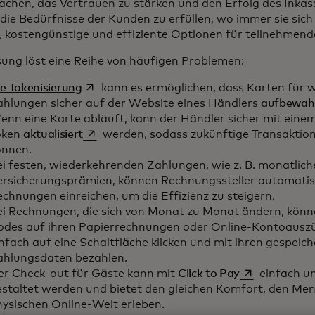
achen, das Vertrauen zu stärken und den Erfolg des Inkas
die Bedürfnisse der Kunden zu erfüllen, wo immer sie sich 
e, kostengünstige und effiziente Optionen für teilnehmen
sung löst eine Reihe von häufigen Problemen:
wird in einer neuen Registerkarte geöffnet
e Tokenisierung
kann es ermöglichen, dass Karten für 
ahlungen sicher auf der Website eines Händlers
aufbewah
enn eine Karte abläuft, kann der Händler sicher mit eine
wird in einer neuen Registerkarte geöffnet
oken
aktualisiert
werden, sodass zukünftige Transaktio
önnen.
i festen, wiederkehrenden Zahlungen, wie z. B. monatlich
ersicherungsprämien, können Rechnungssteller automatis
chnungen einreichen, um die Effizienz zu steigern.
ei Rechnungen, die sich von Monat zu Monat ändern, kön
odes auf ihren Papierrechnungen oder Online-Kontoausz
nfach auf eine Schaltfläche klicken und mit ihren gespeic
ahlungsdaten bezahlen.
wird in einer 
er Check-out für Gäste kann mit
Click to Pay
einfach un
estaltet werden und bietet den gleichen Komfort, den Men
hysischen Online-Welt erleben.