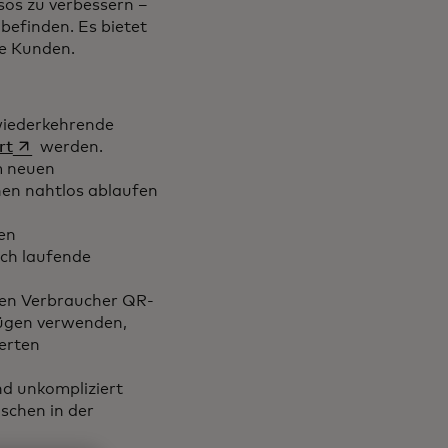
sos zu verbessern –
befinden. Es bietet
de Kunden.
wiederkehrende
wird in einer neuen Registerkarte geöffnet
rt
werden.
m neuen
nen nahtlos ablaufen
en
ch laufende
nen Verbraucher QR-
ügen verwenden,
herten
neuen Registerkarte geöffnet
d unkompliziert
schen in der