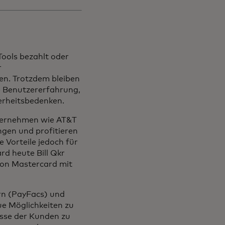
ools bezahlt oder
r
n. Trotzdem bleiben
e Benutzererfahrung,
herheitsbedenken.
nternehmen wie AT&T
ngen und profitieren
Vorteile jedoch für
d heute Bill Qkr
von Mastercard mit
ern (PayFacs) und
ue Möglichkeiten zu
esse der Kunden zu