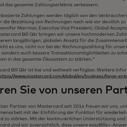
nd das gesamte Zahlungserlebnis verbessern.
nbasierte Zahlungen werden täglich von den Verbraucher
ür die Bezahlung von Rechnungen nach wie vor deutlich zu
ennifer Marriner, Executive Vice President, Global Accept
astercard Bill Qkr bringen wir unsere hochmodernen Zah
serem langjährigen, globalen Ansatz für die Zusammenar
cht es uns, nicht nur bei der Rechnungszahlung für unser
n, sondern auch bessere Transaktionsmöglichkeiten zu sch
uen in das gesamte Ökosystem zu stärken."
ard Bill Qkr ist live und weltweit verfügbar. Weitere Inf
https://www.mastercard.com/global/en/business/large-enter
ren Sie von unseren Par
olzer Partner von Mastercard seit 2014 freuen wir uns, un
enarbeit mit der Einführung der Funktion für wiederkeh
d zu stärken. Mit der kontinuierlichen Unterstützung und
card sind wir zuversichtlich, dass unsere easyBills+-Anw