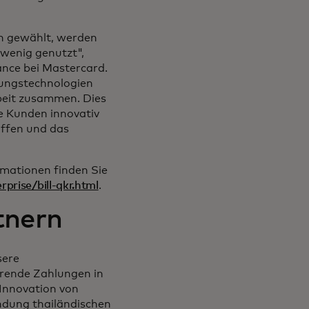
n gewählt, werden
 wenig genutzt",
ance bei Mastercard.
lungstechnologien
beit zusammen. Dies
e Kunden innovativ
affen und das
ormationen finden Sie
prise/bill-qkr.html
.
tnern
sere
rende Zahlungen in
 Innovation von
endung thailändischen