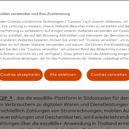
ndler können sich sicherer fühlen, wenn sie Kartenzahlun
hlung erfolgt schnell und garantiert, und müssen sich ke
ookies verwenden und Ihre Zustimmung
inziehung machen.
ändler können höhere Genehmigungsraten erzielen und d
den Cookies und ähnliche Technologien ("Cookies") auf unseren Websites, um 
, ihre Leistung zu messen, unsere Website-Besucher:innen zu verstehen und di
n verbessertes Erlebnis bieten, indem sie intelligente Anl
enerfahrung zu verbessern. Auf einigen unserer Websites verwenden wir Cook
dressierbare abgelehnte Zahlungen zu verhindern.
 zu schalten, die auf den Browsing-Aktivitäten und Interessen der Benutzer:in
d anderen Websites basieren. Klicken Sie unten auf "Cookies verwalten", um zu
ich zu diesem digitalen End-to-End-Erlebnis profitieren 
kies wir auf dieser Website verwenden und warum. Sie können Ihre Einstellung
dem Sie den Link "Cookies verwalten" am unteren Rand des Bildschirms nutzen (
 vom Zugang zu der breiteren Partnerbasis von Masterca
s Button und nicht als Link verfügbar). Dazu gehört auch die Ablehnung einiger 
novationsdienstleistungen anzubieten. Dazu gehören Prod
t Ausnahme derjenigen, die für das Funktionieren der Website unbedingt erford
 Sprints und Prototypendesign sowie der frühzeitige Zug
tpiloten und die laufende Unterstützung bei der Impleme
Cookies akzeptieren
Alle ablehnen
Cookies verwalten
ste Gruppe strategischer Partner in Afrika, im asiatisch
inamerika wird Mastercard Bill Qkr nutzen:
wird in einer neuen Registerkarte geöffnet
C2P
, das die easyBills-Plattform in Südostasien für d
on Verbrauchern zu digitalen Waren und Dienstleistungen 
inschließlich Zahlungen von Stromrechnungen, mobilen A
teuerzahlungen und Geschenkkarten, wird wiederkehrend
ahlungen über die easyBills+-Anwendung in Thailand ermö