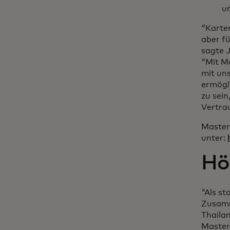
u
"Karte
aber f
sagte J
"Mit M
mit un
ermögli
zu sei
Vertra
Masterc
unter:
Hö
"Als st
Zusamm
Thailan
Master