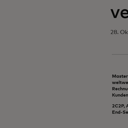
v
28. O
Masterc
weltwei
Rechnu
Kundene
2C2P, 
End-Se