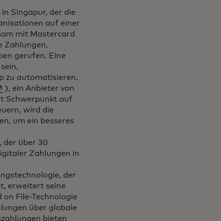
in Singapur, der die
nisationen auf einer
nsam mit Mastercard
e Zahlungen,
en gerufen. Eine
sein,
p zu automatisieren.
ird in einer neuen Registerkarte geöffnet
), ein Anbieter von
it Schwerpunkt auf
uern, wird die
n, um ein besseres
, der über 30
igitaler Zahlungen in
ungstechnologie, der
, erweitert seine
 on File-Technologie
hlungen über globale
szahlungen bieten