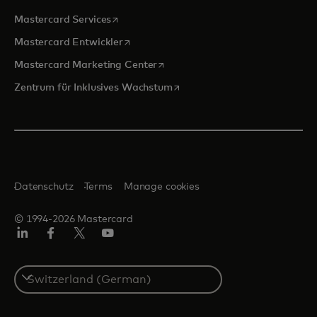
wird in einer neuen Registerkarte geöffnet
Mastercard Services
wird in einer neuen Registerkarte geöffn
Mastercard Entwickler
wird in einer neuen Registerkarte
Mastercard Marketing Center
wird in einer neuen Registerka
Zentrum für Inklusives Wachstum
Datenschutz
Terms
Manage cookies
© 1994-2026 Mastercard
Linkedin
Facebook
Twitter/X
Youtube
Select
a
country