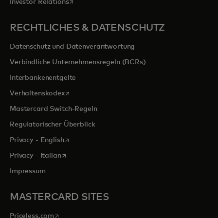
wird in einer neuen Registerkarte geöffnet
Investor Relations
RECHTLICHES & DATENSCHUTZ
Datenschutz und Datenverantwortung
Verbindliche Unternehmensregeln (BCRs)
Interbankenentgelte
wird in einer neuen Registerkarte geöffnet
Verhaltenskodex
Mastercard Switch-Regeln
Regulatorischer Überblick
wird in einer neuen Registerkarte geöffnet
Privacy - English
wird in einer neuen Registerkarte geöffnet
Privacy - Italian
Impressum
MASTERCARD SITES
wird in einer neuen Registerkarte geöffnet
Priceless.com