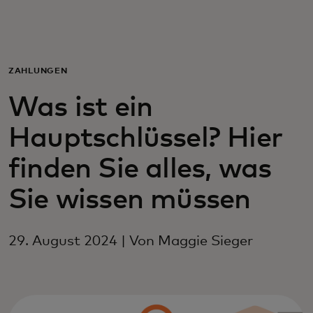
Für Sie
Für Unternehmen
ZAHLUNGEN
Was ist ein
Für die Welt
Hauptschlüssel? Hier
Für Innovatoren
finden Sie alles, was
Sie wissen müssen
Neuigkeiten und Trends
29. August 2024 | Von Maggie Sieger