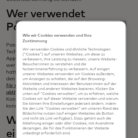
Wer verwendet
Passkeys?
Wie wir Cookies verwenden und Ihre
Zustimmung
Passkeys werden von allen großen
Wir verwenden Cookies und ähnliche Technologien
Technologieunternehmen verwendet.
("Cookies") auf unseren Websites, um diese zu
Apple, Amazon, Google und Meta
verbessern, ihre Leistung zu messen, unsere Website-
Besucher:innen zu verstehen und die
werben für Passkeys. Bis Mai 2024
Nutzer:innenerfahrung zu verbessern. Auf einigen
hatten 53 % der befragten Personen in
unserer Websites verwenden wir Cookies außerdem,
den USA und Großbritannien
Passkeys
um Anzeigen zu schalten, die auf den Browsing-
Aktivitäten und Interessen der Benutzer:innen auf der
für mindestens eines ihrer Konten
Website und anderen Websites basieren. Klicken Sie
wird in einer neuen Registerkarte geöffnet
aktiviert
, wobei 22 % sie für alle
unten auf "Cookies verwalten", um zu erfahren, welche
Konten aktivierten, die sie nutzen
Cookies wir auf dieser Website verwenden und warum.
Sie können Ihre Einstellungen jederzeit ändern, indem
konnten.
Sie den Link "Cookies verwalten" am unteren Rand des
Bildschirms nutzen (auf einigen Websites als Button
Wie erstelle ich
und nicht als Link verfügbar). Dazu gehört auch die
Ablehnung einiger oder aller Cookies, mit Ausnahme
derjenigen, die für das Funktionieren der Website
einen Passkey?
unbedingt erforderlich sind.