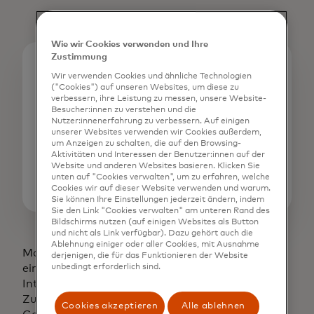
Wie wir Cookies verwenden und Ihre
Zustimmung
Medienkontakte
Wir verwenden Cookies und ähnliche Technologien
("Cookies") auf unseren Websites, um diese zu
Sangita Bricker
verbessern, ihre Leistung zu messen, unsere Website-
Tel.: 914-249-1569
Besucher:innen zu verstehen und die
| sangita.bricker@mastercard.com
Nutzer:innenerfahrung zu verbessern. Auf einigen
unserer Websites verwenden wir Cookies außerdem,
um Anzeigen zu schalten, die auf den Browsing-
Sarah Guldin
Aktivitäten und Interessen der Benutzer:innen auf der
+65 6390 6199 |
Website und anderen Websites basieren. Klicken Sie
unten auf "Cookies verwalten", um zu erfahren, welche
sarah.guldin@mastercard.com
Cookies wir auf dieser Website verwenden und warum.
Sie können Ihre Einstellungen jederzeit ändern, indem
Sie den Link "Cookies verwalten" am unteren Rand des
Bildschirms nutzen (auf einigen Websites als Button
und nicht als Link verfügbar). Dazu gehört auch die
Ablehnung einiger oder aller Cookies, mit Ausnahme
Mastercard und das Kreisdesign sind
derjenigen, die für das Funktionieren der Website
unbedingt erforderlich sind.
eingetragene Marken von Mastercard
International Incorporated. ©Mastercard 2024.
Zu den ausgewählten globalen
Cookies akzeptieren
Alle ablehnen