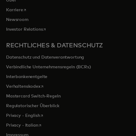
Über
wird in einer neuen Registerkarte geöffnet
Karriere
Newsroom
wird in einer neuen Registerkarte geöffnet
Investor Relations
RECHTLICHES & DATENSCHUTZ
Datenschutz und Datenverantwortung
Verbindliche Unternehmensregeln (BCRs)
Interbankenentgelte
wird in einer neuen Registerkarte geöffnet
Verhaltenskodex
Mastercard Switch-Regeln
Regulatorischer Überblick
wird in einer neuen Registerkarte geöffnet
Privacy - English
wird in einer neuen Registerkarte geöffnet
Privacy - Italian
Impressum