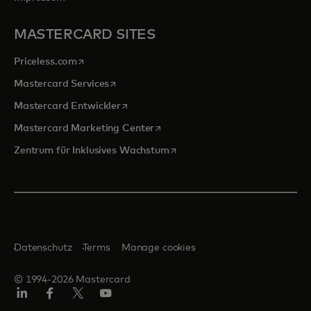
MASTERCARD SITES
wird in einer neuen Registerkarte geöffnet
Priceless.com
wird in einer neuen Registerkarte geöffnet
Mastercard Services
wird in einer neuen Registerkarte geöffn
Mastercard Entwickler
wird in einer neuen Registerkarte
Mastercard Marketing Center
wird in einer neuen Registerka
Zentrum für Inklusives Wachstum
Datenschutz
Terms
Manage cookies
© 1994-2026 Mastercard
Linkedin
Facebook
Twitter/X
Youtube