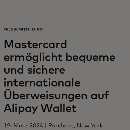
Für Sie
Für Unternehmen
PRESSEMITTEILUNG
Mastercard
Für die Welt
ermöglicht bequeme
Für Innovatoren
und sichere
internationale
Neuigkeiten und Trends
Überweisungen auf
Alipay Wallet
19. März 2024 | Purchase, New York