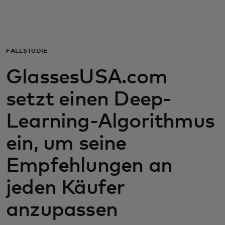
Für Sie
Für Unternehmen
FALLSTUDIE
GlassesUSA.com
Für die Welt
setzt einen Deep-
Für Innovatoren
Learning-Algorithmus
ein, um seine
Neuigkeiten und Trends
Empfehlungen an
jeden Käufer
anzupassen