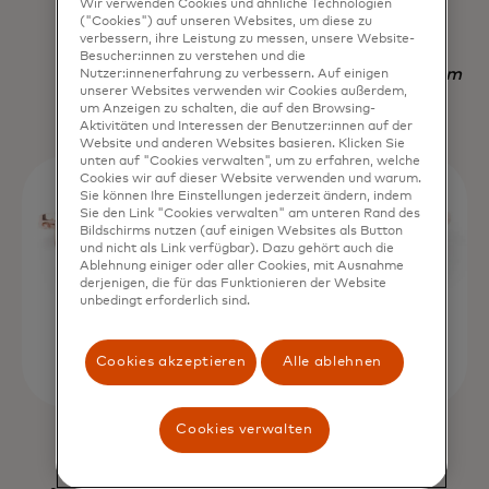
Wir verwenden Cookies und ähnliche Technologien
("Cookies") auf unseren Websites, um diese zu
Zeitersparnis."
verbessern, ihre Leistung zu messen, unsere Website-
Besucher:innen zu verstehen und die
Nadav Yekutiel, Head of Data, GlassesUSA.com
Nutzer:innenerfahrung zu verbessern. Auf einigen
unserer Websites verwenden wir Cookies außerdem,
um Anzeigen zu schalten, die auf den Browsing-
Aktivitäten und Interessen der Benutzer:innen auf der
Website und anderen Websites basieren. Klicken Sie
unten auf "Cookies verwalten", um zu erfahren, welche
Cookies wir auf dieser Website verwenden und warum.
Sie können Ihre Einstellungen jederzeit ändern, indem
Sie den Link "Cookies verwalten" am unteren Rand des
Bildschirms nutzen (auf einigen Websites als Button
und nicht als Link verfügbar). Dazu gehört auch die
Ablehnung einiger oder aller Cookies, mit Ausnahme
derjenigen, die für das Funktionieren der Website
unbedingt erforderlich sind.
Cookies akzeptieren
Alle ablehnen
Cookies verwalten