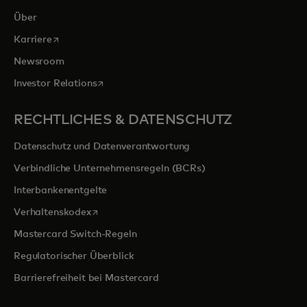
Über
wird in einer neuen Registerkarte geöffnet
Karriere
Newsroom
wird in einer neuen Registerkarte geöffnet
Investor Relations
RECHTLICHES & DATENSCHUTZ
Datenschutz und Datenverantwortung
Verbindliche Unternehmensregeln (BCRs)
Interbankenentgelte
wird in einer neuen Registerkarte geöffnet
Verhaltenskodex
Mastercard Switch-Regeln
Regulatorischer Überblick
Barrierefreiheit bei Mastercard