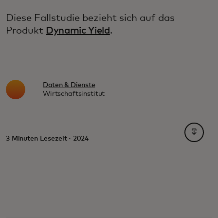
Diese Fallstudie bezieht sich auf das
Produkt
Dynamic Yield
.
Daten & Dienste
Wirtschaftsinstitut
wird in
3 Minuten Lesezeit · 2024