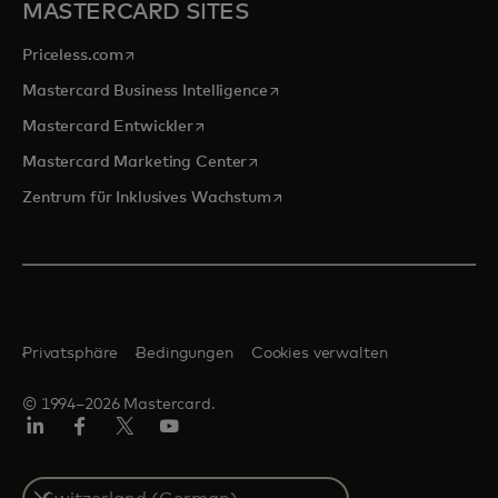
MASTERCARD SITES
wird in einer neuen Registerkarte geöffnet
Priceless.com
wird in einer neuen Registerka
Mastercard Business Intelligence
wird in einer neuen Registerkarte geöffn
Mastercard Entwickler
wird in einer neuen Registerkarte
Mastercard Marketing Center
wird in einer neuen Registerka
Zentrum für Inklusives Wachstum
Privatsphäre
Bedingungen
Cookies verwalten
© 1994–2026 Mastercard.
Linkedin
Facebook
Twitter/X
Youtube
Select