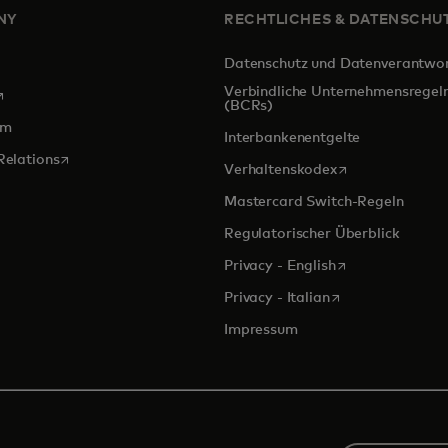
NY
RECHTLICHES & DATENSCHU
Datenschutz und Datenverantwo
Verbindliche Unternehmensregel
ird in einer neuen Registerkarte geöffnet
(BCRs)
om
Interbankenentgelte
wird in einer neuen Registerkarte geöffnet
Relations
wird in einer ne
Verhaltenskodex
Mastercard Switch-Regeln
Regulatorischer Überblick
wird in einer ne
Privacy - English
wird in einer neu
Privacy - Italian
Impressum