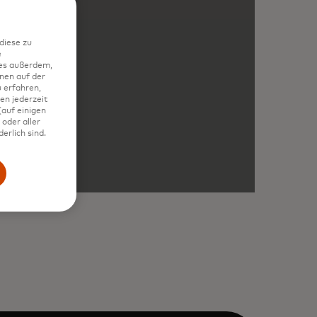
diese zu
e
ies außerdem,
nen auf der
 erfahren,
en jederzeit
auf einigen
oder aller
erlich sind.