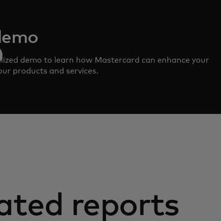
demo
lized demo to learn how Mastercard can enhance your
ur products and services.
ated reports