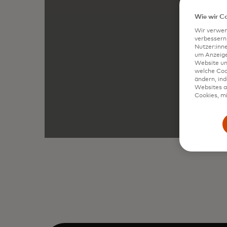
Wie wir C
Wir verwen
verbessern
Nutzer:inn
um Anzeigen
Website un
welche Coo
ändern, in
Websites al
Cookies, mi