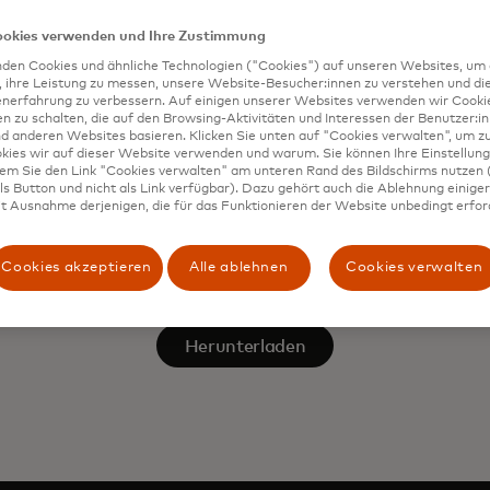
ookies verwenden und Ihre Zustimmung
den Cookies und ähnliche Technologien ("Cookies") auf unseren Websites, um 
, ihre Leistung zu messen, unsere Website-Besucher:innen zu verstehen und di
enerfahrung zu verbessern. Auf einigen unserer Websites verwenden wir Cook
 zu schalten, die auf den Browsing-Aktivitäten und Interessen der Benutzer:in
d anderen Websites basieren. Klicken Sie unten auf "Cookies verwalten", um zu
kies wir auf dieser Website verwenden und warum. Sie können Ihre Einstellung
dem Sie den Link "Cookies verwalten" am unteren Rand des Bildschirms nutzen (
s Button und nicht als Link verfügbar). Dazu gehört auch die Ablehnung einiger 
t Ausnahme derjenigen, die für das Funktionieren der Website unbedingt erford
Cookies akzeptieren
Alle ablehnen
Cookies verwalten
Herunterladen