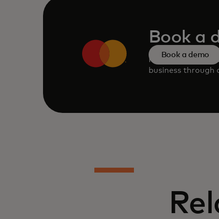
Book a 
Book a demo
Request a persona
business through o
Rel