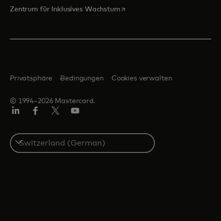
wird in einer neuen Registerka
Zentrum für Inklusives Wachstum
Privatsphäre
Bedingungen
Cookies verwalten
© 1994–2026 Mastercard.
Linkedin
Facebook
Twitter/X
Youtube
Select
a
country