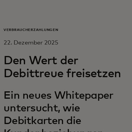
Für Sie
Für Unternehmen
VERBRAUCHERZAHLUNGEN
22. Dezember 2025
Für die Welt
Den Wert der
Für Innovatoren
Debittreue freisetzen
Neuigkeiten und Trends
Ein neues Whitepaper
untersucht, wie
Debitkarten die