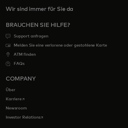
Wir sind immer für Sie da
BRAUCHEN SIE HILFE?
Support anfragen
Melden Sie eine verlorene oder gestohlene Karte
ATM finden
FAQs
COMPANY
Über
wird in einer neuen Registerkarte geöffnet
Karriere
Newsroom
wird in einer neuen Registerkarte geöffnet
Investor Relations